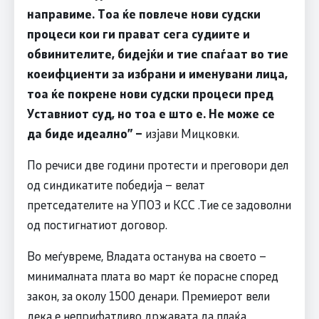
направиме. Тоа ќе повлече нови судски
процеси кои ги прават сега судиите и
обвинителите, бидејќи и тие спаѓаат во тие
коеифциенти за избрани и именувани лица,
тоа ќе покрене нови судски процеси пред
Уставниот суд, но тоа е што е. Не може се
да биде идеално
” –
изјави Мицковки.
По речиси две години протести и преговори дел
од синдикатите победија – велат
претседателите на УПОЗ и КСС .Тие се задоволни
од постигнатиот договор.
Во меѓувреме, Владата останува на своето –
минималната плата во март ќе порасне според
закон, за околу 1500 денари. Премиерот вели
дека е неприфатливо државата да плаќа