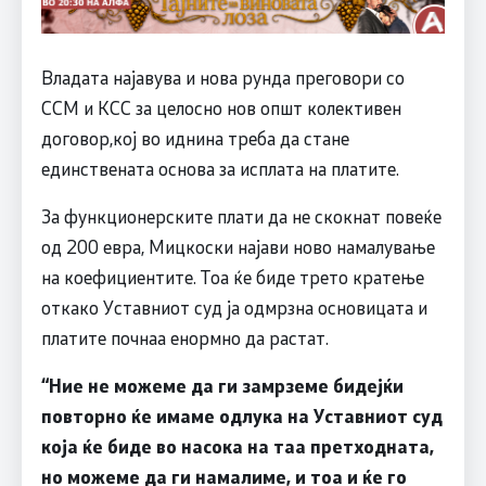
Владата најавува и нова рунда преговори со
ССМ и КСС за целосно нов општ колективен
договор,кој во иднина треба да стане
единствената основа за исплата на платите.
За функционерските плати да не скокнат повеќе
од 200 евра, Мицкоски најави ново намалување
на коефициентите. Тоа ќе биде трето кратење
откако Уставниот суд ја одмрзна основицата и
платите почнаа енормно да растат.
“
Ние не можеме да ги замрземе бидејќи
повторно ќе имаме одлука на Уставниот суд
која ќе биде во насока на таа претходната,
но можеме да ги намалиме, и тоа и ќе го