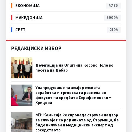
ЕКОНОМИЈА
4786
МАКЕДОНИЈА
39094
СВЕТ
2194
РЕДАКЦИСКИ ИЗБОР
Делегација на Општина Косово Поле во
посета на Дебар
Унапредување на земјоделската
соработка и трговската размена во
фокусот на средбата Серафимовски –
Хрицова
МЗ: Комисија ќе спроведе стручен надзор
за случајот со родилката од Струмица, ќе
биде вклучен и медицински експерт од
соседството