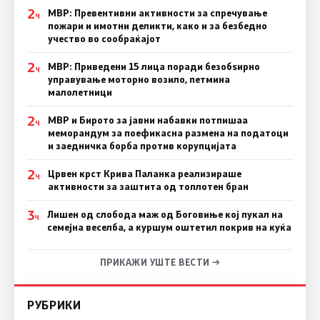
2
МВР: Превентивни активности за спречување
Ч
пожари и имотни деликти, како и за безбедно
учество во сообраќајот
2
МВР: Приведени 15 лица поради безобѕирно
Ч
управување моторно возило, петмина
малолетници
2
МВР и Бирото за јавни набавки потпишаа
Ч
меморандум за поефикасна размена на податоци
и заедничка борба против корупцијата
2
Црвен крст Крива Паланка реализираше
Ч
активности за заштита од топлотен бран
3
Лишен од слобода маж од Боговиње кој пукал на
Ч
семејна веселба, а куршум оштетил покрив на куќа
ПРИКАЖИ УШТЕ ВЕСТИ →
РУБРИКИ