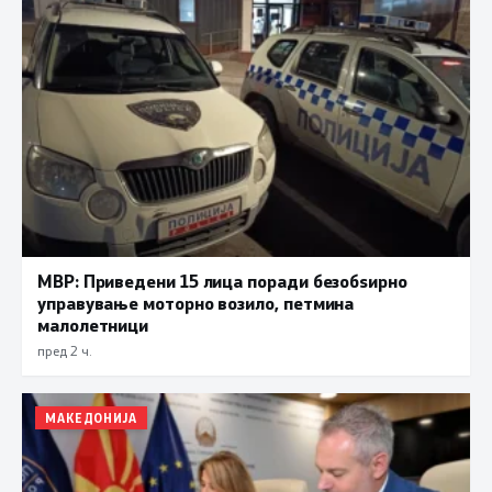
МВР: Приведени 15 лица поради безобѕирно
управување моторно возило, петмина
малолетници
пред 2 ч.
МАКЕДОНИЈА