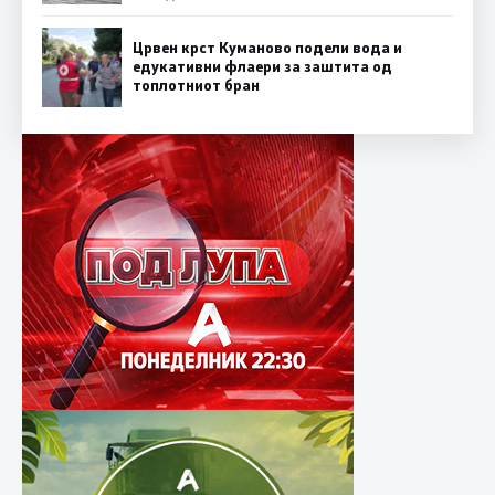
Црвен крст Куманово подели вода и
едукативни флаери за заштита од
топлотниот бран