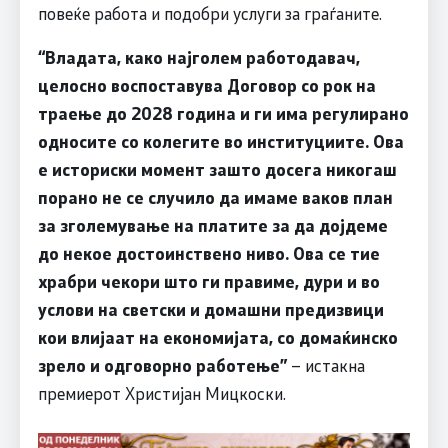
повеќе работа и подобри услуги за граѓаните.
“Владата, како најголем работодавач,
целосно воспоставува Договор со рок на
траење до 2028 година и ги има регулирано
односите со колегите во институциите. Ова
е историски момент зашто досега никогаш
порано не се случило да имаме ваков план
за зголемување на платите за да дојдеме
до некое достоинствено ниво. Ова се тие
храбри чекори што ги правиме, дури и во
услови на светски и домашни предизвици
кои влијаат на економијата, со домаќинско
зрело и одговорно работење”
– истакна
премиерот Христијан Мицкоски.