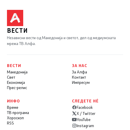
ВЕСТИ
Независни вести од Македонија и светот, дел од медиумската
мрежа ТВ Алфа.
ВЕСТИ
ЗА НАС
Македонија
За Алфа
Свет
Контакт
Економија
Импресум
Прес-релис
ИНФО
СЛЕДЕТЕ НÉ
Време
Facebook
ТВ програма
X / Twitter
Хороскоп
YouTube
RSS
Instagram