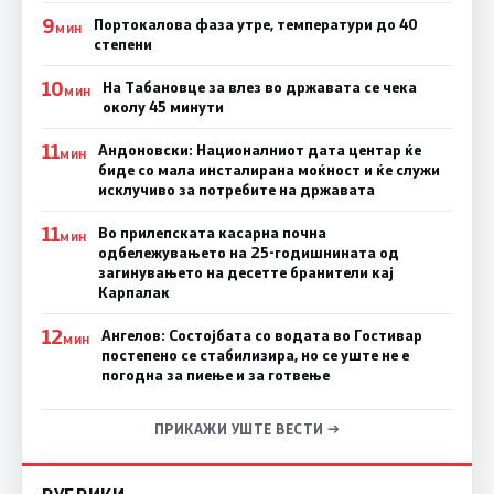
9
Портокалова фаза утре, температури до 40
МИН
степени
10
На Табановце за влез во државата се чека
МИН
околу 45 минути
11
Андоновски: Националниот дата центар ќе
МИН
биде со мала инсталирана моќност и ќе служи
исклучиво за потребите на државата
11
Во прилепската касарна почна
МИН
одбележувањето на 25-годишнината од
загинувањето на десетте бранители кај
Карпалак
12
Ангелов: Состојбата со водата во Гостивар
МИН
постепено се стабилизира, но се уште не е
погодна за пиење и за готвење
ПРИКАЖИ УШТЕ ВЕСТИ →