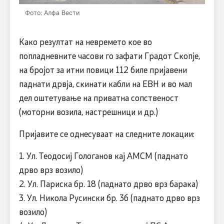
Фото: Алфа Вести
Како резултат на невремето кое во
попладневните часови го зафати Градот Скопје,
на бројот за итни повици 112 биле пријавени
паднати дрвја, скинати кабли на ЕВН и во мал
дел оштетување на приватна сопственост
(моторни возила, настрешници и др.)
Пријавите се однесуваат на следните локации:
1. Ул. Теодосиј Гологанов кај АМСМ (паднато
дрво врз возило)
2. Ул. Париска бр. 18 (паднато дрво врз барака)
3. Ул. Никола Русински бр. 3б (паднато дрво врз
возило)