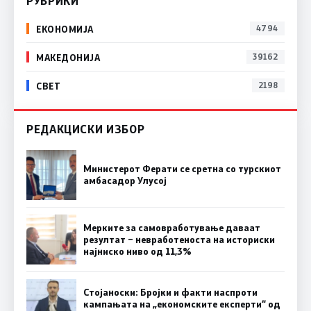
РУБРИКИ
ЕКОНОМИЈА
4794
МАКЕДОНИЈА
39162
СВЕТ
2198
РЕДАКЦИСКИ ИЗБОР
Министерот Ферати се сретна со турскиот
амбасадор Улусој
Мерките за самовработување даваат
резултат – невработеноста на историски
најниско ниво од 11,3%
Стојаноски: Бројки и факти наспроти
кампањата на „економските експерти“ од