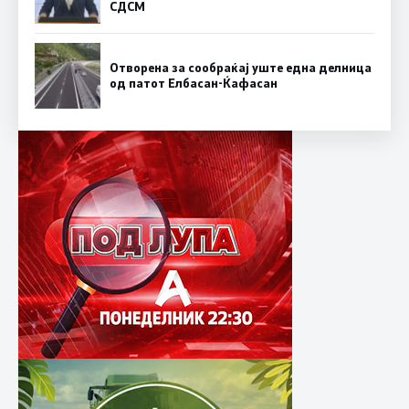
СДСM
Отворена за сообраќај уште една делница
од патот Елбасан-Ќафасан