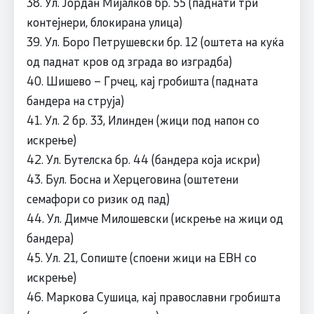
38. Ул. Јордан Мијалков бр. 55 (паднати три
контејнери, блокирана улица)
39. Ул. Боро Петрушевски бр. 12 (оштета на куќа
од паднат кров од зграда во изградба)
40. Шишево – Грчец, кај гробишта (падната
бандера на струја)
41. Ул. 2 бр. 33, Илинден (жици под напон со
искрење)
42. Ул. Бутелска бр. 44 (бандера која искри)
43. Бул. Босна и Херцеговина (оштетени
семафори со ризик од пад)
44. Ул. Димче Милошевски (искрење на жици од
бандера)
45. Ул. 21, Сопиште (споени жици на ЕВН со
искрење)
46. Маркова Сушица, кај православни гробишта