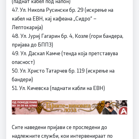
(паднат кабел под напон)
47. Ул. Никола Русински бр. 29 (искрење на
кабел на ЕВН, кај кафеана „Сидро“ –
Лептокарија)
48. Ул. Јуриј Гагарин бр. 4, Козле (гори бандера,
пријава до БППЗ)
49. Ул. Даскал Камче (тенда која претставува
опасност)
50. Ул. Христо Татарчев бр. 119 (искрење на
бандери)
51. Ул. Кичевска (паднати кабли на ЕВН)
Сите наведени пријави се проследени до
надлежните служби, кои интервенираат по