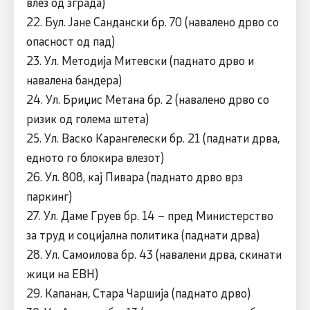
влез од зграда)
22. Бул. Јане Сандански бр. 70 (навалено дрво со
опасност од пад)
23. Ул. Методија Митевски (паднато дрво и
навалена бандера)
24. Ул. Бриџис Метана бр. 2 (навалено дрво со
ризик од голема штета)
25. Ул. Васко Карангелески бр. 21 (паднати дрва,
едното го блокира влезот)
26. Ул. 808, кај Пивара (паднато дрво врз
паркинг)
27. Ул. Даме Груев бр. 14 – пред Министерство
за труд и социјална политика (паднати дрва)
28. Ул. Самоилова бр. 43 (навалени дрва, скинати
жици на ЕВН)
29. Капанан, Стара Чаршија (паднато дрво)