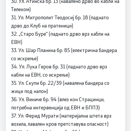
30. Ул. Атинска бр. 13 (навалено дрво во кабли на
Телеком)
31. Ул. Митрополит Теодосиј бр. 18 (паднато
дрво до Клуб на пратеници)
32. „Старо Буре“ (паднато дрво врз кабли на
ЕВН)
33. Ул. Шар Планина бр. 85 (електрична бандера
со искрење)
34. Ул. Лука Геров бр. 31 (паднато дрво врз
кабли на ЕВН, со искрење)
35. Ул. Скупи бр. 22/39 (навалена бандера со
жици под напон)
36. Ул. Виниче бр. 94 (влез кон Страцинци,
потребна интервенција од ЕВН и БППЗ)
37. Ул. Ферид Мурати (материјална штета врз
возила, лавален кров претставува опасност)