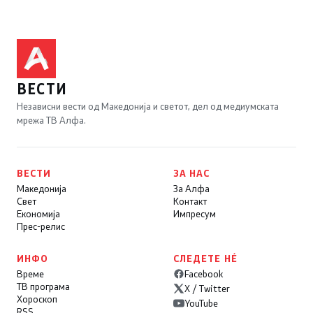
ВЕСТИ
Независни вести од Македонија и светот, дел од медиумската
мрежа ТВ Алфа.
ВЕСТИ
ЗА НАС
Македонија
За Алфа
Свет
Контакт
Економија
Импресум
Прес-релис
ИНФО
СЛЕДЕТЕ НÉ
Време
Facebook
ТВ програма
X / Twitter
Хороскоп
YouTube
RSS