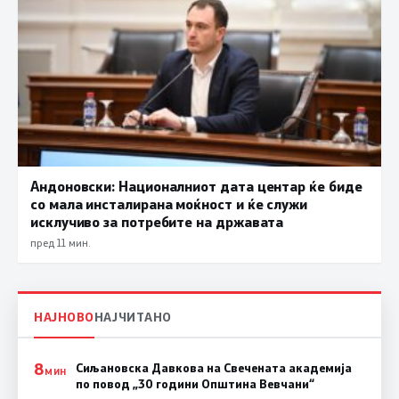
Андоновски: Националниот дата центар ќе биде
со мала инсталирана моќност и ќе служи
исклучиво за потребите на државата
пред 11 мин.
НАЈНОВО
НАЈЧИТАНО
8
Сиљановска Давкова на Свечената академија
МИН
по повод „30 години Општина Вевчани“