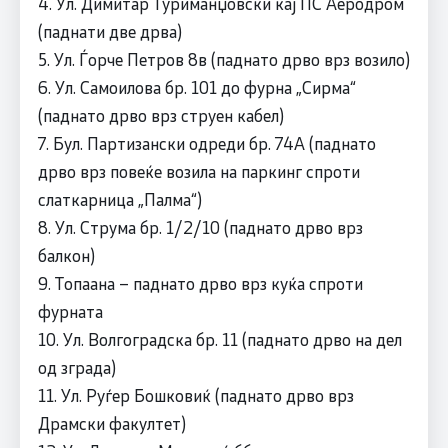
4. Ул. Димитар Туриманџовски кај ПС Аеродром
(паднати две дрва)
5. Ул. Ѓорче Петров 8в (паднато дрво врз возило)
6. Ул. Самоилова бр. 101 до фурна „Сирма“
(паднато дрво врз струен кабел)
7. Бул. Партизански одреди бр. 74А (паднато
дрво врз повеќе возила на паркинг спроти
слаткарница „Палма“)
8. Ул. Струма бр. 1/2/10 (паднато дрво врз
балкон)
9. Топаана – паднато дрво врз куќа спроти
фурната
10. Ул. Волгоградска бр. 11 (паднато дрво на дел
од зграда)
11. Ул. Руѓер Бошковиќ (паднато дрво врз
Драмски факултет)