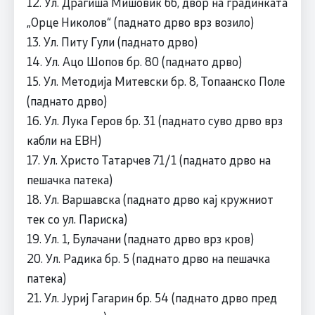
12. Ул. Драгиша Мишовиќ бб, двор на градинката
„Орце Николов“ (паднато дрво врз возило)
13. Ул. Питу Гули (паднато дрво)
14. Ул. Ацо Шопов бр. 80 (паднато дрво)
15. Ул. Методија Митевски бр. 8, Топаанско Поле
(паднато дрво)
16. Ул. Лука Геров бр. 31 (паднато суво дрво врз
кабли на ЕВН)
17. Ул. Христо Татарчев 71/1 (паднато дрво на
пешачка патека)
18. Ул. Варшавска (паднато дрво кај кружниот
тек со ул. Париска)
19. Ул. 1, Булачани (паднато дрво врз кров)
20. Ул. Радика бр. 5 (паднато дрво на пешачка
патека)
21. Ул. Јуриј Гагарин бр. 54 (паднато дрво пред