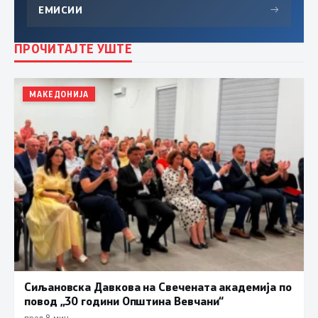
ЕМИСИИ
→
ПРОЧИТАЈТЕ УШТЕ
МАКЕДОНИЈА
Сиљановска Давкова на Свечената академија по
повод „30 години Општина Вевчани“
пред 8 мин.