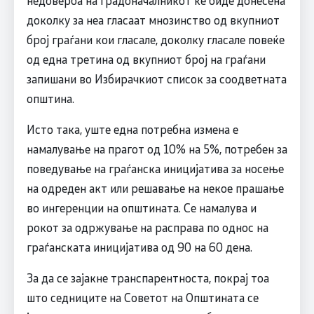
доколку за неа гласаат мнозинство од вкупниот
број граѓани кои гласале, доколку гласале повеќе
од една третина од вкупниот број на граѓани
запишани во Избирачкиот список за соодветната
општина.
Исто така, уште една потребна измена е
намалување на прагот од 10% на 5%, потребен за
поведување на граѓанска иницијатива за носење
на одреден акт или решавање на некое прашање
во ингеренции на општината. Се намалува и
рокот за одржување на расправа по однос на
граѓанската иницијатива од 90 на 60 дена.
За да се зајакне транспарентноста, покрај тоа
што седниците на Советот на Општината се