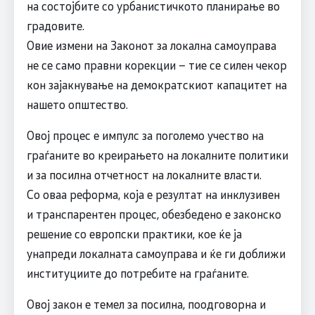
на состојбите со урбанистичкото планирање во
градовите.
Овие измени на Законот за локална самоуправа
не се само правни корекции – тие се силен чекор
кон зајакнување на демократскиот капацитет на
нашето општество.
Овој процес е импулс за поголемо учество на
граѓаните во креирањето на локалните политики
и за посилна отчетност на локалните власти.
Со оваа реформа, која е резултат на инклузивен
и транспарентен процес, обезбедено е законско
решение со европски практики, кое ќе ја
унапреди локалната самоуправа и ќе ги доближи
институциите до потребите на граѓаните.
Овој закон е темел за посилна, поодговорна и