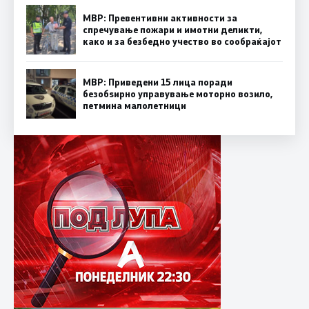
МВР: Превентивни активности за
спречување пожари и имотни деликти,
како и за безбедно учество во сообраќајот
МВР: Приведени 15 лица поради
безобѕирно управување моторно возило,
петмина малолетници