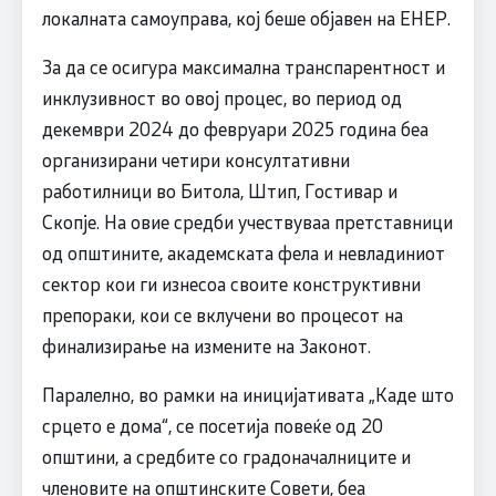
локалната самоуправа, кој беше објавен на ЕНЕР.
За да се осигура максимална транспарентност и
инклузивност во овој процес, во период од
декември 2024 до февруари 2025 година беа
организирани четири консултативни
работилници во Битола, Штип, Гостивар и
Скопје. На овие средби учествуваа претставници
од општините, академската фела и невладиниот
сектор кои ги изнесоа своите конструктивни
препораки, кои се вклучени во процесот на
финализирање на измените на Законот.
Паралелно, во рамки на иницијативата „Каде што
срцето е дома“, се посетија повеќе од 20
општини, а средбите со градоначалниците и
членовите на општинските Совети, беа