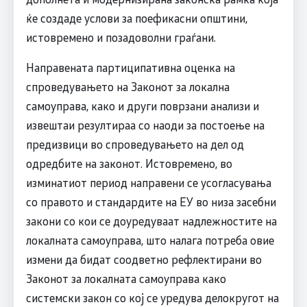
ќе создаде услови за поефикасни општини,
истовремено и позадоволни граѓани.
Направената партиципативна оценка на
спроведувањето на Законот за локална
самоуправа, како и други поврзани анализи и
извештаи резултираа со наоди за постоење на
предизвици во спроведувањето на дел од
одредбите на законот. Истовремено, во
изминатиот период направени се усогласувања
со правото и стандардите на ЕУ во низа засебни
закони со кои се доуредуваат надлежностите на
локалната самоуправа, што налага потреба овие
измени да бидат соодветно рефлектирани во
Законот за локалната самоуправа како
системски закон со кој се уредува делокругот на