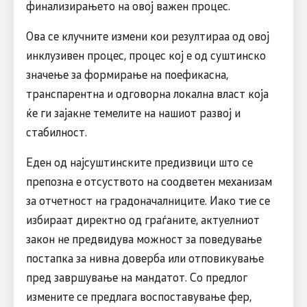
финализирањето на овој важен процес.
Ова се клучните измени кои резултираа од овој
инклузивен процес, процес кој е од суштинско
значење за формирање на поефикасна,
транспарентна и одговорна локална власт која
ќе ги зајакне темелите на нашиот развој и
стабилност.
Еден од најсуштинските предизвици што се
препозна е отсуството на соодветен механизам
за отчетност на градоначалниците. Иако тие се
избираат директно од граѓаните, актуелниот
закон не предвидува можност за поведување
постапка за нивна доверба или отповикување
пред завршување на мандатот. Со предлог
измените се предлага воспоставување фер,