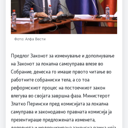
Фото: Алфа Вести
Предлог Законот за изменување и дополнување
на Законот за локална самоуправа влезе во
Собрание, денеска го имаше првото читање во
работните собраниски тела, а со тоа
реформскиот процес на постоечкиот закон
влегува во својата завршна фаза. Министерот
Златко Перински пред комисијата за локална
самуправа и законодавно правната комисија ја
презентираше предложената изменета,
дополнета и модернизирана законска рамка која