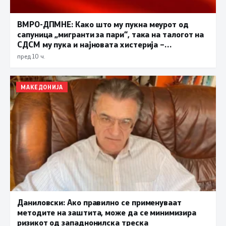
ВМРО-ДПМНЕ: Како што му пукна меурот од
сапуница „мигранти за пари“, така на талогот на
СДСМ му пука и најновата хистерија –
прифаќање на француски предлог
пред 10 ч.
МАКЕДОНИЈА
Даниловски: Ако правилно се применуваат
методите на заштита, може да се минимизира
ризикот од западнонилска треска