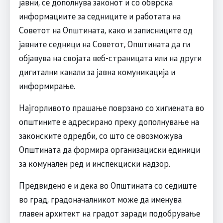
јавни, се дополнува законот и со обврска
информациите за седниците и работата на
Советот на Општината, како и записниците од
јавните седници на Советот, Општината да ги
објавува на својата веб-страницата или на други
дигитални канали за јавна комуникација и
информирање.
Најгорливото прашање поврзано со хигиената во
општините е адресирано преку дополнување на
законските одредби, со што се овозможува
Општината да формира организациски единици
за комунален ред и инспекциски надзор.
Предвидено е и дека во Општината со седиште
во град, градоначалникот може да именува
главен архитект на градот заради подобрување