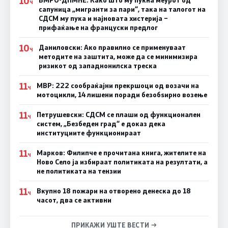
10
ВМРО-ДПМНЕ: Како што му пукна меурот од
Ч
сапуница „мигранти за пари“, така на талогот на
СДСМ му пука и најновата хистерија –
прифаќање на француски предлог
10
Даниловски: Ако правилно се применуваат
Ч
методите на заштита, може да се минимизира
ризикот од западнонилска треска
11
МВР: 222 сообраќајни прекршоци од возачи на
Ч
мотоцикли, 14 лишени поради безобѕирно возење
11
Петрушевски: СДСМ се плаши од функционален
Ч
систем, „Безбеден град“ е доказ дека
институциите функционираат
11
Марков: Филипче е прочитана книга, жителите на
Ч
Ново Село ја избираат политиката на резултати, а
не политиката на тензии
11
Вкупно 18 пожари на отворено денеска до 18
Ч
часот, два се активни
ПРИКАЖИ УШТЕ ВЕСТИ →