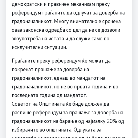
демократски и правичен механизам преку
референдум граѓаните да одлучат за доверба на
градоначалникот. Многу внимателно е срочена
оваа законска одредба со цел да не се дозволи
злоупотреба на истата и да служи само во
исклучителни ситуации.
Граѓаните преку референдум ќе можат да
покренат прашање за доверба на
градоначалникот, еднаш во мандатот на
градоначалникот, но не во првата година и во
последната година од мандатот.
Советот на Општината ќе биде должен да
распише референдум за прашање за доверба на
градоначалникот на барање од најмалку 20% од
избирачите во општината. Одлуката за
недоверба на градоначалникот ќе биде донесена