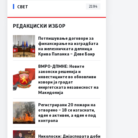
СВЕТ
2194
РЕДАКЦИСКИ ИЗБОР
Потпишување договори за
финансирање на изградбата
на железничката делница
Крива Паланка – Деве Баир
ВМРО-ДПМНЕ: Новите
законски решенија и
инвестициите во обновливи
извори ја градат
енергетската независност на
Македонија
Регистрирани 20 пожари на
отворено – 18 се изгаснати,
еден е активен, а еден е под
контрола
Николоски: Дијаспората доби