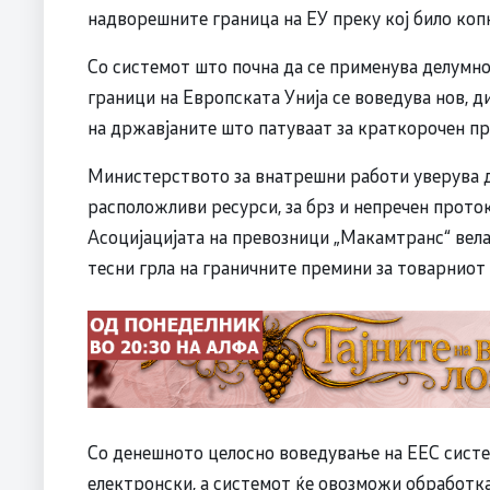
надворешните граница на ЕУ преку кој било ко
Со системот што почна да се применува делумно
граници на Европската Унија се воведува нов, д
на државјаните што патуваат за краткорочен пре
Министерството за внатрешни работи уверува д
расположливи ресурси, за брз и непречен проток
Асоцијацијата на превозници „Макамтранс“ велат
тесни грла на граничните премини за товарниот
Со денешното целосно воведување на ЕЕС систем
електронски, а системот ќе овозможи обработк