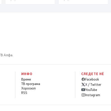
железничкиот
сигнал за довербата
Коридор 8,
што ЕИБ и ЕБОР ја
Македонија станува
имаат во нашите
раскрсница на
политики
Балканот
 ТВ Алфа.
ИНФО
СЛЕДЕТЕ НÉ
Време
Facebook
ТВ програма
X / Twitter
Хороскоп
YouTube
RSS
Instagram