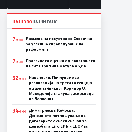
состојба
НАЈНОВО
НАЈЧИТАНО
7
Размена на искуства со Словачка
МИН
за успешно спроведување на
реформите
7
Просечната оценка од полагањето
МИН
на сите три типа матура е 3,66
32
Николоски: Почнуваме со
МИН
реализација на третата секција
од железничкиот Коридор 8,
Македонија станува раскрсница
на Балканот
34
Димитриеска-Кочоска:
МИН
Денешното потпишување на
договорите е силен сигнал за
довербата што ЕИБ и ЕБОР ја
имаат во нашите политики