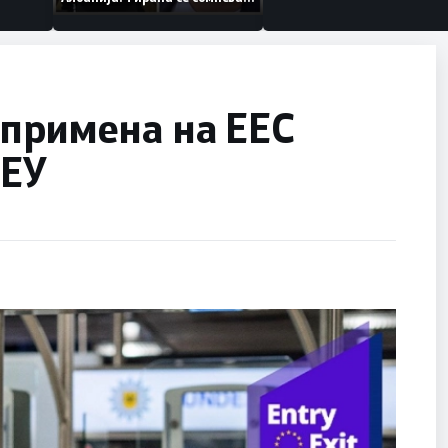
дека работеле за
терористички организации
 примена на ЕЕС
 ЕУ