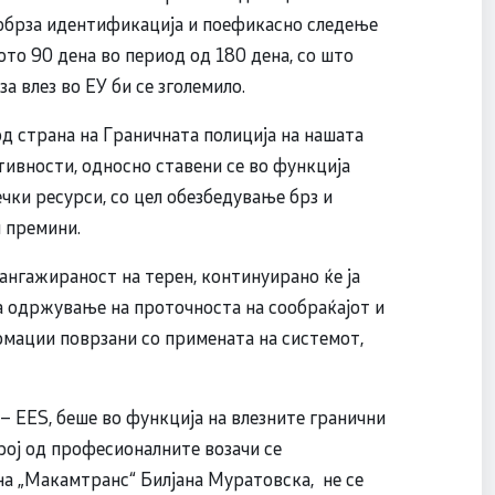
побрза идентификација и поефикасно следење
ото 90 дена во период од 180 дена, со што
а влез во ЕУ би се зголемило.
д страна на Граничната полиција на нашата
ивности, односно ставени се во функција
чки ресурси, со цел обезбедување брз и
 премини.
 ангажираност на терен, континуирано ќе ја
за одржување на проточноста на сообраќајот и
рмации поврзани со примената на системот,
– EES, беше во функција на влезните гранични
рој од професионалните возачи се
на „Макамтранс“ Билјана Муратовска, не се