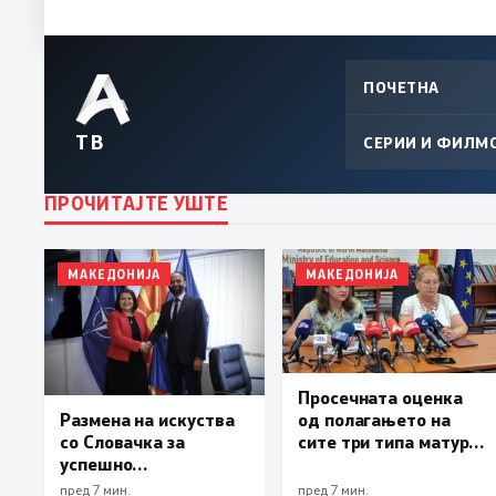
ПОЧЕТНА
ТВ
СЕРИИ И ФИЛМ
ПРОЧИТАЈТЕ УШТЕ
МАКЕДОНИЈА
МАКЕДОНИЈА
Просечната оценка
од полагањето на
Размена на искуства
сите три типа матура
со Словачка за
е 3,66
успешно
спроведување на
пред 7 мин.
пред 7 мин.