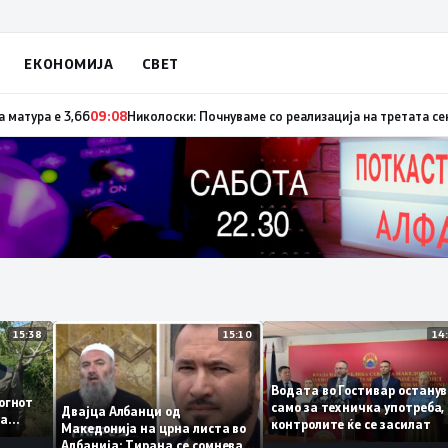
ЕКОНОМИЈА
СВЕТ
 спроведување на реформите
09:33
Просечната оценка од полагањето на си
15:38
15:10
аа
Водата во Гостивар ост
е – огнот
само за техничка употр
Двајца Албанци од
екува
контролите ќе се засил
Македонија на црна листа во
Албанија: Тирана се сомнева