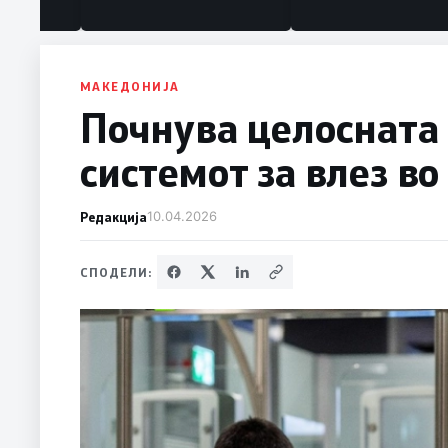
под нозе стануваат „персона
нон грата“
МАКЕДОНИЈА
Почнува целосната
системот за влез во
Редакција
10.04.2026
СПОДЕЛИ: