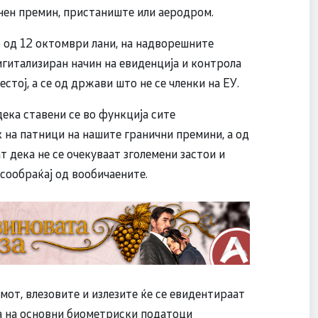
пнен премин, пристаниште или аеродром.
 од 12 октомври лани, на надворешните
игитализиран начин на евиденција и контрола
стој, а се од држави што не се членки на ЕУ.
ека ставени се во функција сите
 на патници на нашите гранични премини, а од
 дека не се очекуваат зголемени застои и
 сообраќај од вообичаените.
от, влезовите и излезите ќе се евидентираат
а на основни биометриски податоци