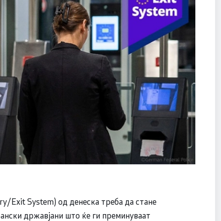
ry/Exit System) од денеска треба да стане
рански државјани што ќе ги преминуваат