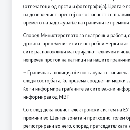
(отпечатоци од прсти и фотографија). Целта е 
на дозволениот престој во согласност со правил
времето на задржување на граничните премини з
Според Министерството за внатрешни работи, о
држава преземени се сите потребни мерки и акт
сите расположливи материјално-технички и чове
непречен проток на патници на нашите гранични
– Граничната полиција ќе постапува со засилена
следи состојбата, ќе презема соодветни мерки 
ќе ги информира граѓаните за сите важни инфо
информираа од МВР.
Со оглед дека новиот електронски систем на ЕУ 
премини во Шенген зоната и претходно, голем б
регистрирани во него, според претседателката 