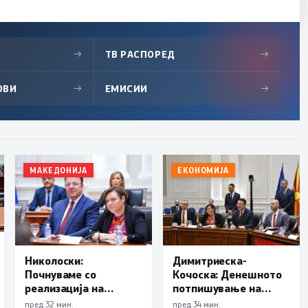
→
ТВ РАСПОРЕД
→
ОВИ
→
ЕМИСИИ
→
МАКЕДОНИЈА
ЕКОНОМИЈА
Николоски:
Димитриеска-
Почнуваме со
Кочоска: Денешното
реализација на
потпишување на
третата секција од
договорите е силен
пред 32 мин.
пред 34 мин.