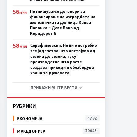
56
Потпишување договори за
МИН
финансирање на изградбата на
железничката делница Крива
Паланка – Деве Баир од
Коридорот 8
58
Серафимовски: Не ни е потребно
МИН
земјоделство што опстојува од
сезона до сезона, туку
производство што расте,
создава приходи и обезбедува
храна за државата
ПРИКАЖИ УШТЕ ВЕСТИ →
РУБРИКИ
ЕКОНОМИЈА
4782
МАКЕДОНИЈА
39045