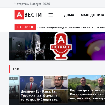
Четврток, 6 август 2026
ВЕСТИ
ДОМА
МАКЕДОНИЈА
НАЈНОВО
09:34
Размена на искуства со Словачка за успешно
ТОП
12:40
12:39
Пет пожари го крен
остојба во
Дволичен Еди Рама: За
Кавадаречко на ноз
стабилна
Тиранска платформа му
под контрола, се оч
одговараа Албанците од
целосно гаснење
Македонија, сега кога му гори