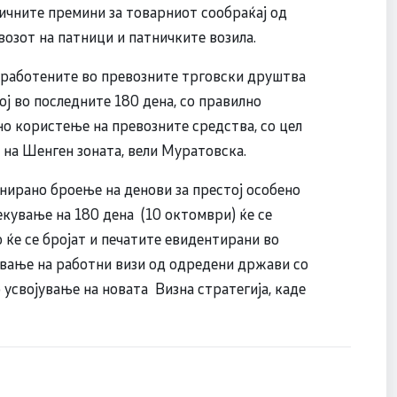
ничните премини за товарниот сообраќај од
евозот на патници и патничките возила.
 вработените во превозните трговски друштва
ј во последните 180 дена, со правилно
о користење на превозните средства, со цел
а на Шенген зоната, вели Муратовска.
инирано броење на денови за престој особено
екување на 180 дена (10 октомври) ќе се
 ќе се бројат и печатите евидентирани во
ивање на работни визи од одредени држави со
усвојување на новата Визна стратегија, каде