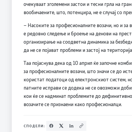
очекуваат зголемени застои и тесни грла на гра
вообичаените, што, потенцира, не е случај со пр
– Насоките за професионалните возачи, но и за
е редовно следење и броење на денови на престо
организирање на соодветна динамика за безбедн
да не се појават проблеми и застој на териториј
Таа појаснува дека од 10 април ќе започне комб
за професионалните возачи, што значи се до ист
користат податоци од електронскиот систем, но
патните исправи се додека не се овозможи доб
кои ќе се надминат проблемите до дефинитивно 
возачите се признаени како професионалци.
СПОДЕЛИ: