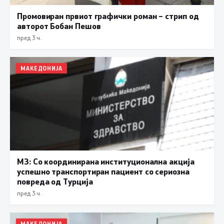
Промовиран првиот графички роман – стрип од
авторот Бобан Пешов
пред 3 ч.
МАКЕДОНИЈА
МЗ: Со координирана институционална акција
успешно транспортиран пациент со сериозна
повреда од Турција
пред 3 ч.
МАКЕДОНИЈА