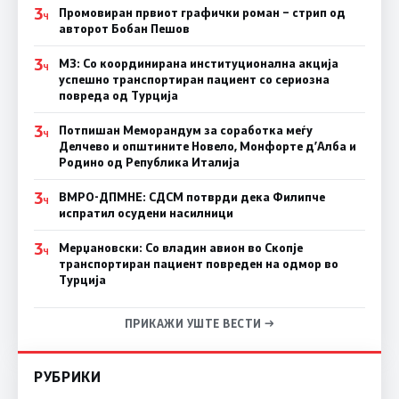
3
Промовиран првиот графички роман – стрип од
Ч
авторот Бобан Пешов
3
МЗ: Со координирана институционална акција
Ч
успешно транспортиран пациент со сериозна
повреда од Турција
3
Потпишан Меморандум за соработка меѓу
Ч
Делчево и општините Новело, Монфорте д’Алба и
Родино од Република Италија
3
ВМРО-ДПМНЕ: СДСM потврди дека Филипче
Ч
испратил осудени насилници
3
Мерџановски: Со владин авион во Скопје
Ч
транспортиран пациент повреден на одмор во
Турција
ПРИКАЖИ УШТЕ ВЕСТИ →
РУБРИКИ