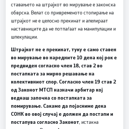
ставањето на штрајкот во мирување е законска
обврска. Велат со привременото стопирање на
штрајкот не е целосно прекинат и апелираат
наставниците да не потпаѓаат на манипулации и
шпекулации.
Штрајкот не е прекинат, туку е само ставен
во мирување во наредните 10 дена кој рок е
предвиден согласно член 18, став 2 во
постапката за мирно решавање на
колективниот спор. Согласно член 19 став 2
од Законот МТСП назначи арбитар кој
веднаш започна со постапката за
помирување. Сакаме да појасниме дека
СОНК во овој случај е должен да постапи и
постапува согласно Законот
, истакна