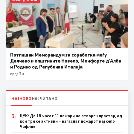
Потпишан Меморандум за соработка меѓу
Делчево и општините Новело, Монфорте д’Алба
и Родино од Република Италија
пред 3 ч.
НАЈНОВО
НАЈЧИТАНО
3
ЦУК: До 18 часот 11 пожари на отворен простор, од
Ч
кои три се активни – изгаснат пожарот кај село
Чифлик