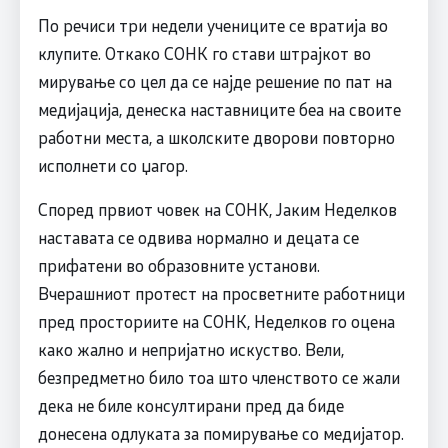
По речиси три недели учениците се вратија во
клупите. Откако СОНК го стави штрајкот во
мирување со цел да се најде решение по пат на
медијација, денеска наставниците беа на своите
работни места, а школските дворови повторно
исполнети со џагор.
Според првиот човек на СОНК, Јаким Неделков
наставата се одвива нормално и децата се
прифатени во образовните установи.
Вчерашниот протест на просветните работници
пред просториите на СОНК, Неделков го оцена
како жално и непријатно искуство. Вели,
безпредметно било тоа што членството се жали
дека не биле консултирани пред да биде
донесена одлуката за помирување со медијатор.