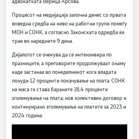
адвокатката Верица Арсова.
Процесот на медијација започна денес со првата
воведна средба на ниво на работни групи помеѓу
МОН и СОНК, а согласно Законската одредба ќе
трае во наредните 9 дена.
Дијалогот се очекува да се интензивира по
празниците, а преговорите продолжуваат онаму
каде застанаа во понеделникот кога владата
понуди 12 проценти покачување на плата. СОНК
на маса ги става бараните 18,4 проценти
зголемување на плата, нов колективен договор и
континуирано зголемување на платите за 2023 и
2024 година.