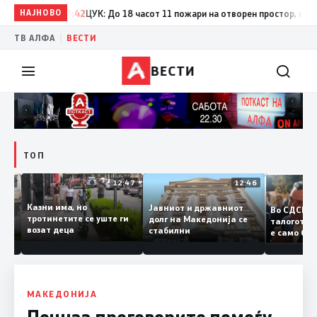
НАЈНОВО
17:42
ЦУК: До 18 часот 11 пожари на отворен простор, од кои т
|
ТВ АЛФА
ВЕСТИ
ВЕСТИ
ТОП
12:50
12:47
12:46
Казни има, но
Јавниот и државниот
Во СДС
дии и
тротинетите се уште ги
долг на Македонија се
талогот
возат деца
стабилни
е само 
ието
копија 
Заев
МАКЕДОНИЈА
Почнаа преговорите помеѓу