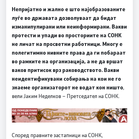
Непријатно и жално е што најобразованите
луѓе во државата дозволуваат да бидат
изманипулирани или неинформирани. Вакви
протести и упади во просториите на СОНК
не личат на просветни работници. Многу е
полегитимно нивните права да ги побараат
во рамките на организaција, а не да вршат
ваков притисок врз раководството. Вакви
неидентификувани собирања на кои не го
знаеме организаторот не водат кон ништо
,
вели Јаким Неделков – Претседател на СОНК.
Според правните застапници на СОНК,