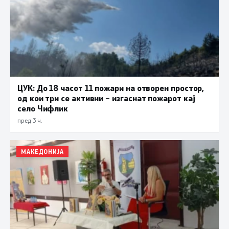
ЦУК: До 18 часот 11 пожари на отворен простор,
од кои три се активни – изгаснат пожарот кај
село Чифлик
пред 3 ч.
МАКЕДОНИЈА