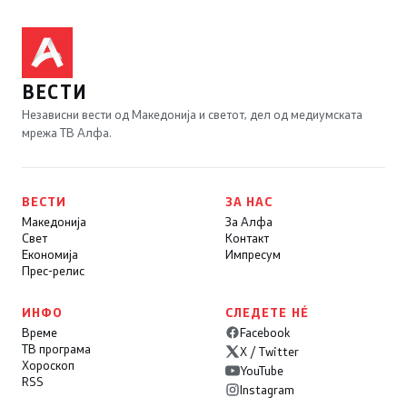
ВЕСТИ
Независни вести од Македонија и светот, дел од медиумската
мрежа ТВ Алфа.
ВЕСТИ
ЗА НАС
Македонија
За Алфа
Свет
Контакт
Економија
Импресум
Прес-релис
ИНФО
СЛЕДЕТЕ НÉ
Време
Facebook
ТВ програма
X / Twitter
Хороскоп
YouTube
RSS
Instagram