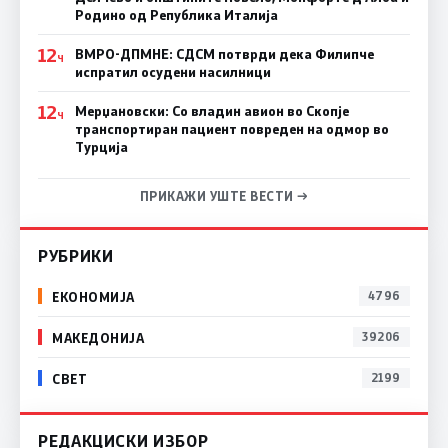
Родино од Република Италија
12
ВМРО-ДПМНЕ: СДСM потврди дека Филипче
Ч
испратил осудени насилници
12
Мерџановски: Со владин авион во Скопје
Ч
транспортиран пациент повреден на одмор во
Турција
ПРИКАЖИ УШТЕ ВЕСТИ →
РУБРИКИ
ЕКОНОМИЈА
4796
МАКЕДОНИЈА
39206
СВЕТ
2199
РЕДАКЦИСКИ ИЗБОР