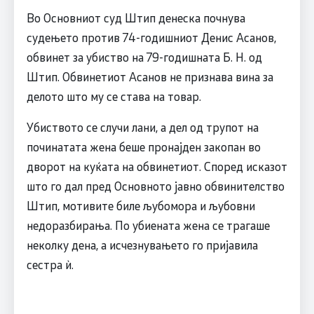
Во Основниот суд Штип денеска почнува
судењето против 74-годишниот Денис Асанов,
обвинет за убиство на 79-годишната Б. Н. од
Штип. Обвинетиот Асанов не признава вина за
делото што му се става на товар.
Убиството се случи лани, а дел од трупот на
починатата жена беше пронајден закопан во
дворот на куќата на обвинетиот. Според исказот
што го дал пред Основното јавно обвинителство
Штип, мотивите биле љубомора и љубовни
недоразбирања. По убиената жена се трагаше
неколку дена, а исчезнувањето го пријавила
сестра ѝ.