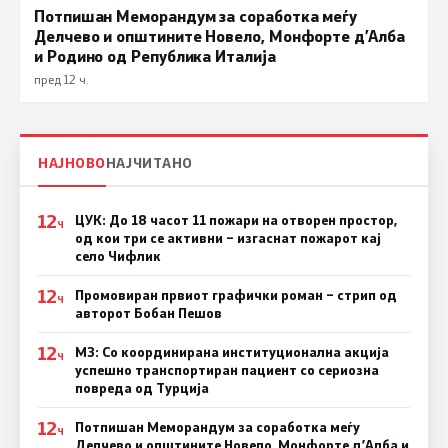
Потпишан Меморандум за соработка меѓу
Делчево и општините Новело, Монфорте д’Алба
и Родино од Република Италија
пред 12 ч.
НАЈНОВО
НАЈЧИТАНО
12
ЦУК: До 18 часот 11 пожари на отворен простор,
Ч
од кои три се активни – изгаснат пожарот кај
село Чифлик
12
Промовиран првиот графички роман – стрип од
Ч
авторот Бобан Пешов
12
МЗ: Со координирана институционална акција
Ч
успешно транспортиран пациент со сериозна
повреда од Турција
12
Потпишан Меморандум за соработка меѓу
Ч
Делчево и општините Новело, Монфорте д’Алба и