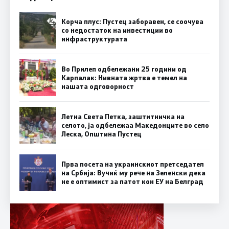
Корча плус: Пустец заборавен, се соочува
со недостаток на инвестиции во
инфраструктурата
Во Прилеп одбележани 25 години од
Карпалак: Нивната жртва е темел на
нашата одговорност
Летна Света Петка, заштитничка на
селото, ја одбележаа Македонците во село
Леска, Општина Пустец
Прва посета на украинскиот претседател
на Србија: Вучиќ му рече на Зеленски дека
не е оптимист за патот кон ЕУ на Белград