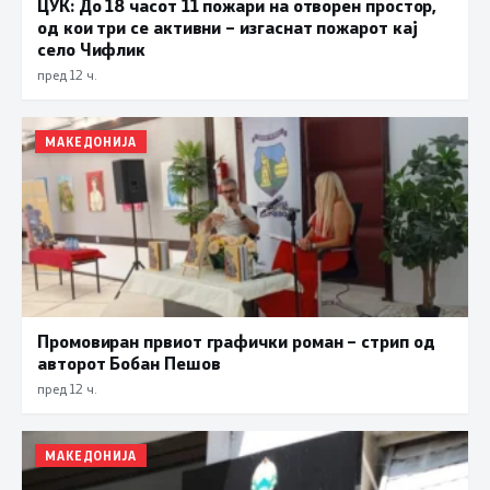
ЦУК: До 18 часот 11 пожари на отворен простор,
од кои три се активни – изгаснат пожарот кај
село Чифлик
пред 12 ч.
МАКЕДОНИЈА
Промовиран првиот графички роман – стрип од
авторот Бобан Пешов
пред 12 ч.
МАКЕДОНИЈА