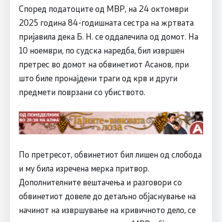
Според податоците од МВР, на 24 октомври
2025 година 84-годишната сестра на жртвата
пријавила дека Б. Н. се оддалечила од домот. На
10 ноември, по судска наредба, бил извршен
претрес во домот на обвинетиот Асанов, при
што биле пронајдени траги од крв и други
предмети поврзани со убиството.
По претресот, обвинетиот бил лишен од слобода
и му била изречена мерка притвор.
Дополнителните вештачења и разговори со
обвинетиот довеле до детаљно објаснување на
начинот на извршување на кривичното дело, се