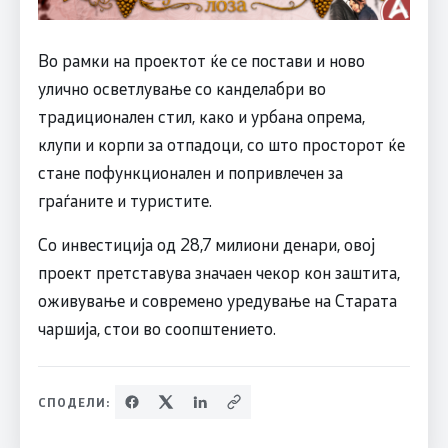
Во рамки на проектот ќе се постави и ново
улично осветлување со канделабри во
традиционален стил, како и урбана опрема,
клупи и корпи за отпадоци, со што просторот ќе
стане пофункционален и попривлечен за
граѓаните и туристите.
Со инвестиција од 28,7 милиони денари, овој
проект претставува значаен чекор кон заштита,
оживување и современо уредување на Старата
чаршија, стои во соопштението.
СПОДЕЛИ: