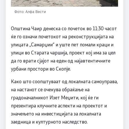
Фото: Алфа Вести
Општина Чаир денеска со почеток во 11:30 часот
ќе го означи почетокот на реконструкцијата на
улицата „Самарџии“ и уште пет помали краци и
улици во Старата чаршија, проект кој има за цел
да го врати сјајот на еден од најавтентичните
урбани простори во Скопје.
Како што соопштуваат од локалната самоуправа,
на настанот се очекува обраќање на
градоначалникот Изет Меџити, кој ќе ги
презентира клучните аспекти на проектот и
значењето на инвестицијата за локалната
заедница и културното наследство.