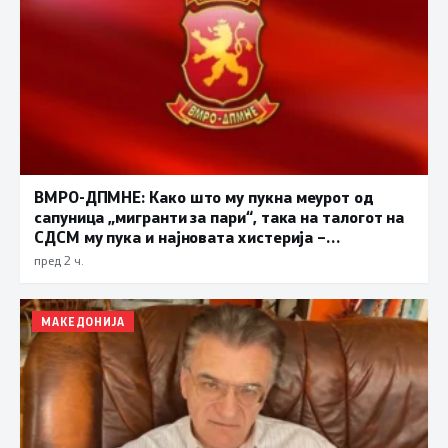
ВМРО-ДПМНЕ: Како што му пукна меурот од
сапуница „мигранти за пари“, така на талогот на
СДСМ му пука и најновата хистерија –
прифаќање на француски предлог
пред 2 ч.
МАКЕДОНИЈА