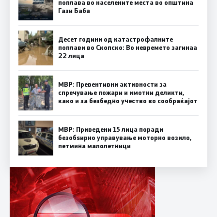
поплава во населените места во општина
Гази Баба
Десет години од катастрофалните
поплави во Скопско: Во невремето загинаа
22 лица
МВР: Превентивни активности за
спречување пожари и имотни деликти,
како и за безбедно учество во сообраќајот
МВР: Приведени 15 лица поради
безобѕирно управување моторно возило,
петмина малолетници