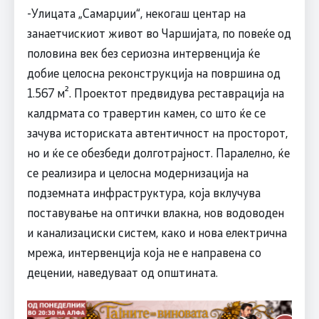
-Улицата „Самарџии“, некогаш центар на
занаетчискиот живот во Чаршијата, по повеќе од
половина век без сериозна интервенција ќе
добие целосна реконструкција на површина од
1.567 м². Проектот предвидува реставрација на
калдрмата со травертин камен, со што ќе се
зачува историската автентичност на просторот,
но и ќе се обезбеди долготрајност. Паралелно, ќе
се реализира и целосна модернизација на
подземната инфраструктура, која вклучува
поставување на оптички влакна, нов водоводен
и канализациски систем, како и нова електрична
мрежа, интервенција која не е направена со
децении, наведуваат од општината.