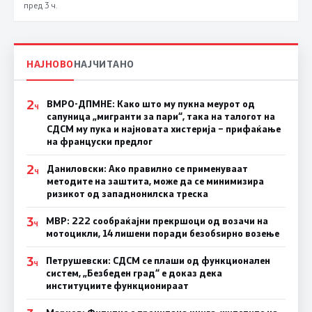
пред 3 ч.
НАЈНОВО
НАЈЧИТАНО
2
ВМРО-ДПМНЕ: Како што му пукна меурот од
Ч
сапуница „мигранти за пари“, така на талогот на
СДСМ му пука и најновата хистерија – прифаќање
на француски предлог
2
Даниловски: Ако правилно се применуваат
Ч
методите на заштита, може да се минимизира
ризикот од западнонилска треска
3
МВР: 222 сообраќајни прекршоци од возачи на
Ч
мотоцикли, 14 лишени поради безобѕирно возење
3
Петрушевски: СДСМ се плаши од функционален
Ч
систем, „Безбеден град“ е доказ дека
институциите функционираат