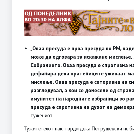
„
Оваа пресуда е прва пресуда во РМ, кад
може да одговара за искажано мислење, 
Собранието. Оваа пресуда е спротивна на
дефинира дека пратениците уживаат ма
мислење. Оваа пресуда е спторивна на си
разгледувал, а кои се донесени од стран
имунитет на народните избраници во рам
пресуда е спротивна на духот на демокр
тужениот.
Тужитетелот пак, тврди дека Петрушевски не би