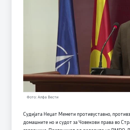
Фото: Алфа Вести
Судијата Неџат Мемети противуставно, противза
домашните но и судот за Човекови права во Стр
говорница. Пратеникот од редовите на ВМРО-