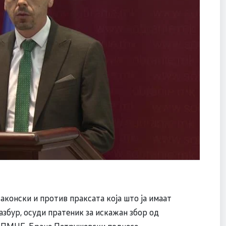
конски и против праксата која што ја имаат
азбур, осуди пратеник за искажан збор од
ДПМНЕ, Бране Петрушевски поднесе