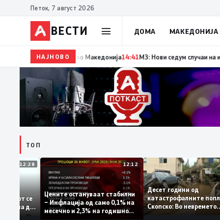
Петок, 7 август 2026
ВЕСТИ
ДОМА
МАКЕДОНИЈА
НАЈНОВО
14:42
Момче тешко повредено во Кушадаси со влади
ТОП
12:28
12:12
Десет години од
стапува –
Цените остануваат стабилни
катастрофалните п
идентитетот се
– Инфлација од само 0,1% на
Скопско: Во неврем
а која нема да
месечно и 2,3% на годишно
загинаа 22 лица
ниво