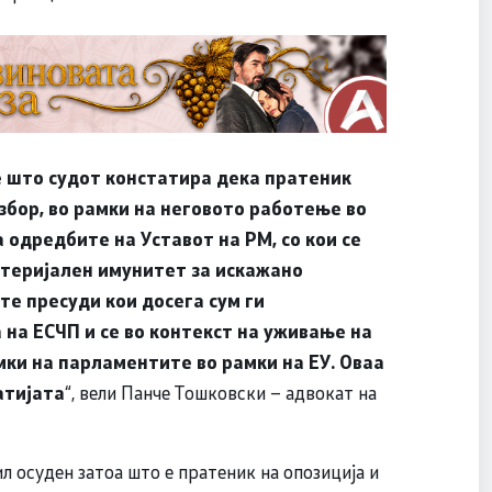
е што судот констатира дека пратеник
збор, во рамки на неговото работење во
 одредбите на Уставот на РМ, со кои се
теријален имунитет за искажано
те пресуди кои досега сум ги
а на ЕСЧП и се во контекст на уживање на
ки на парламентите во рамки на ЕУ. Оваа
атијата
“, вели Панче Тошковски – адвокат на
л осуден затоа што е пратеник на опозиција и