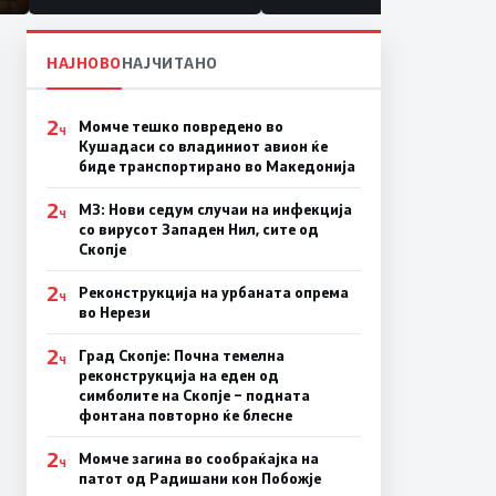
НАЈНОВО
НАЈЧИТАНО
2
Момче тешко повредено во
Ч
Кушадаси со владиниот авион ќе
биде транспортирано во Македонија
2
МЗ: Нови седум случаи на инфекција
Ч
со вирусот Западен Нил, сите од
Скопје
2
Реконструкција на урбаната опрема
Ч
во Нерези
2
Град Скопје: Почна темелна
Ч
реконструкција на еден од
симболите на Скопје – подната
фонтана повторно ќе блесне
2
Момче загина во сообраќајка на
Ч
патот од Радишани кон Побожје