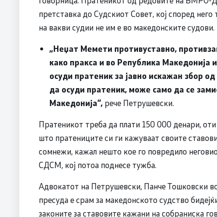
претставка до Судскиот Совет, кој според него т
на вакви судии не им е во македонските судови.
„Неџат Мемети противуставно, противза
како пракса и во Република Македонија и
осуди пратеник за јавно искажан збор од
да осуди пратеник, може само да се зами
Македонија“,
рече Петрушевски.
Пратеникот треба да плати 150 000 денари, оти
што пратениците си ги кажуваат своите ставови
сомнежи, кажал нешто кое го повредило негови
СДСМ, кој потоа поднесе тужба.
Адвокатот на Петрушевски, Панче Тошковски во 
пресуда е срам за македонското судство бидејќ
законите за ставовите кажани на собраниска го