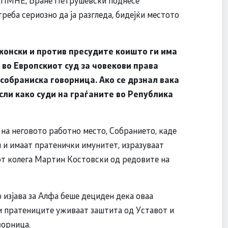
реба сериозно да ја разгледа, бидејќи местото
конски и против пресудите коишто ги има
 во Европскиот суд за човекови права
 собраниска говорница. Ако се дрзнал вака
сли како суди на граѓаните во Република
 на неговото работно место, Собранието, каде
 и имаат пратенички имунитет, изразуваат
от колега Мартин Костовски од редовите на
изјава за Алфа беше дециден дека оваа
и пратениците уживаат заштита од Уставот и
ворница.