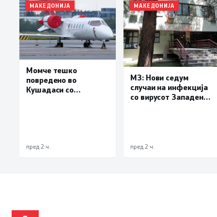
МАКЕДОНИЈА
МАКЕДОНИЈА
Момче тешко
МЗ: Нови седум
повредено во
случаи на инфекција
Кушадаси со
со вирусот Западен
владиниот авион ќе
Нил, сите од Скопје
биде транспортирано
во Македонија
пред 2 ч.
пред 2 ч.