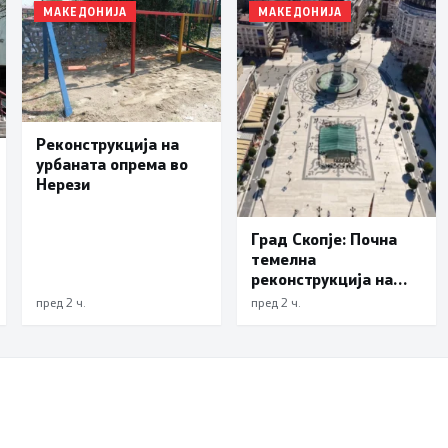
МАКЕДОНИЈА
МАКЕДОНИЈА
Реконструкција на
урбаната опрема во
Нерези
Град Скопје: Почна
темелна
реконструкција на
еден од симболите на
пред 2 ч.
пред 2 ч.
Скопје – подната
фонтана повторно ќе
блесне