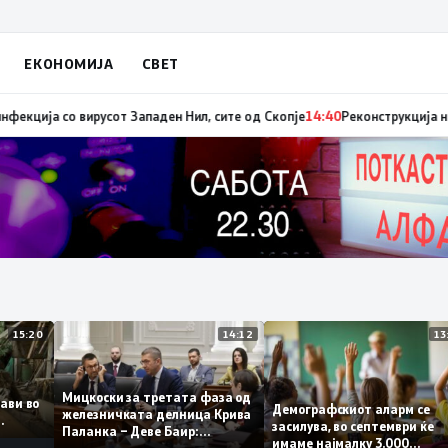
ЕКОНОМИЈА
СВЕТ
ниот авион ќе биде транспортирано во Македонија
14:41
МЗ: Нови седум
15:20
14:12
Мицкоски за третата фаза од
оплави во
Демографскиот аларм с
железничката делница Крива
ето
засилува, во септември 
Паланка – Деве Баир:
имаме најмалку 3.000
Проектот нема да заврши на