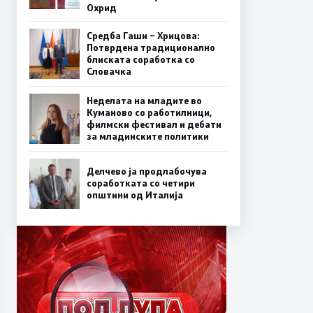
Охрид
Средба Гаши – Хрицова:
Потврдена традиционално
блиската соработка со
Словачка
Неделата на младите во
Куманово со работилници,
филмски фестивал и дебати
за младинските политики
Делчево ја продлабочува
соработката со четири
општини од Италија