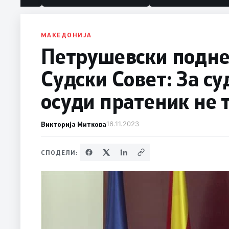
МАКЕДОНИЈА
Петрушевски подне
Судски Совет: За су
осуди пратеник не 
Викторија Миткова
16.11.2023
СПОДЕЛИ: