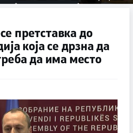
првачиња помалку
половина тунел во слепа
улица, сега имаме целина
се претставка до
дија која се дрзна да
треба да има место