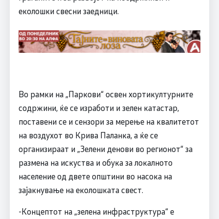
еколошки свесни заедници.
Во рамки на „Паркови“ освен хортикултурните
содржини, ќе се изработи и зелен катастар,
поставени се и сензори за мерење на квалитетот
на воздухот во Крива Паланка, а ќе се
организираат и „Зелени денови во регионот“ за
размена на искуства и обука за локалното
население од двете општини во насока на
зајакнување на еколошката свест.
-Концептот на „зелена инфраструктура“ е