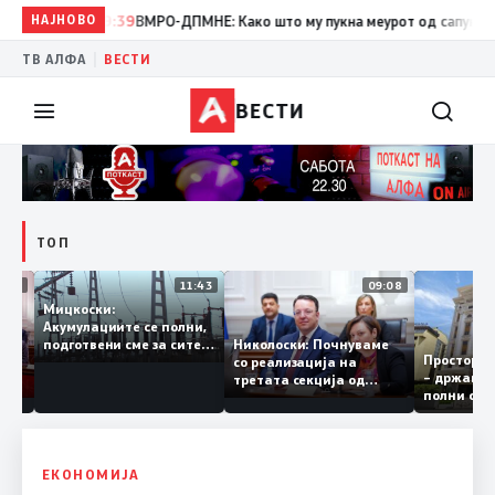
НАЈНОВО
19:39
ВМРО-ДПМНЕ: Како што му пукна меурот од сапуница „мигр
|
ТВ АЛФА
ВЕСТИ
ВЕСТИ
ТОП
12:03
11:43
09:08
Мицкоски:
Акумулациите се полни,
грант
Николоски: Почнуваме
подготвени сме за сите
Просто
ра за
со реализација на
ризици, не размислување
– држа
ија
третата секција од
за поскапување на
полни 
железничкиот Коридор
струјата
8, Македонија станува
раскрсница на Балканот
ЕКОНОМИЈА