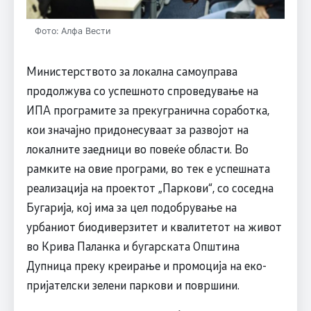
Фото: Алфа Вести
Министерството за локална самоуправа
продолжува со успешното спроведување на
ИПА програмите за прекугранична соработка,
кои значајно придонесуваат за развојот на
локалните заедници во повеќе области. Во
рамките на овие програми, во тек е успешната
реализација на проектот „Паркови“, со соседна
Бугарија, кој има за цел подобрување на
урбаниот биодиверзитет и квалитетот на живот
во Крива Паланка и бугарската Општина
Дупница преку креирање и промоција на еко-
пријателски зелени паркови и површини.