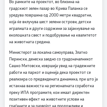
Во рамките на проектот, во близина на
градскиот зелен пазар во Крива Паланка се
уредува површина од 2000 метри квадратни,
која ќе вклучува шест зелени острови, детски
игралишта и други содржини за зајакнување на
еколошката свест и подобрување на квалитетот
на животната средина.
Министерот за локална самоуправа, Златко
Перински, денеска заедно со градоначалникот
Сашко Митовски, извршија увид на градежните
работи на паркот и оценија дека проектот се
реализира со предвидената динамика, при што ја
истакнаа важноста на регионалната соработка
преку ИПА програмите, кои имаат директен
позитивен ефект на животните услови на
граѓаните и за развојот на поодржливи и