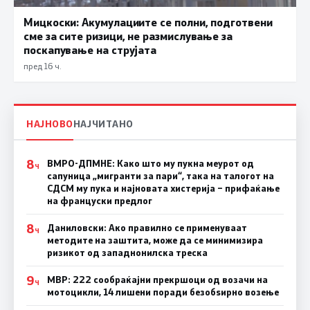
Мицкоски: Акумулациите се полни, подготвени
сме за сите ризици, не размислување за
поскапување на струјата
пред 16 ч.
НАЈНОВО
НАЈЧИТАНО
8
ВМРО-ДПМНЕ: Како што му пукна меурот од
Ч
сапуница „мигранти за пари“, така на талогот на
СДСМ му пука и најновата хистерија – прифаќање
на француски предлог
8
Даниловски: Ако правилно се применуваат
Ч
методите на заштита, може да се минимизира
ризикот од западнонилска треска
9
МВР: 222 сообраќајни прекршоци од возачи на
Ч
мотоцикли, 14 лишени поради безобѕирно возење