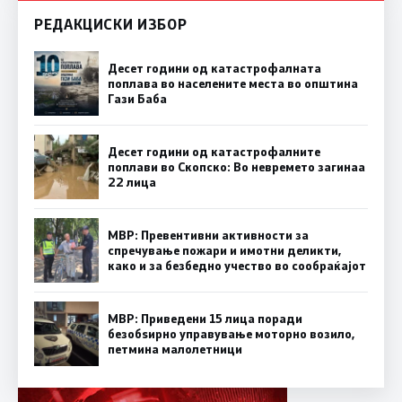
РЕДАКЦИСКИ ИЗБОР
Десет години од катастрофалната
поплава во населените места во општина
Гази Баба
Десет години од катастрофалните
поплави во Скопско: Во невремето загинаа
22 лица
МВР: Превентивни активности за
спречување пожари и имотни деликти,
како и за безбедно учество во сообраќајот
МВР: Приведени 15 лица поради
безобѕирно управување моторно возило,
петмина малолетници