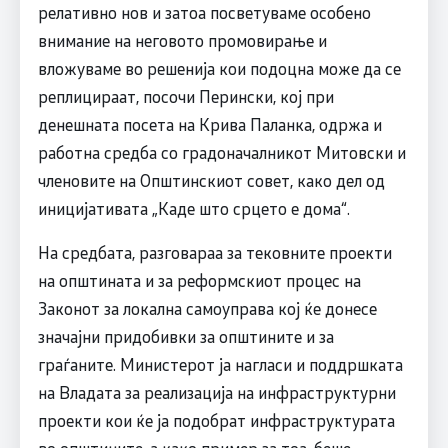
релативно нов и затоа посветуваме особено
внимание на неговото промовирање и
вложуваме во решенија кои подоцна може да се
реплицираат, посочи Перински, кој при
денешната посета на Крива Паланка, одржа и
работна средба со градоначалникот Митовски и
членовите на Општинскиот совет, како дел од
иницијативата „Каде што срцето е дома“.
На средбата, разговараа за тековните проекти
на општината и за реформскиот процес на
Законот за локална самоуправа кој ќе донесе
значајни придобивки за општините и за
граѓаните. Министерот ја нагласи и поддршката
на Владата за реализација на инфраструктурни
проекти кои ќе ја подобрат инфраструктурата
во општините, а како пример за тоа, беше