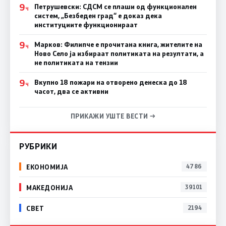
9
Петрушевски: СДСМ се плаши од функционален
Ч
систем, „Безбеден град“ е доказ дека
институциите функционираат
9
Марков: Филипче е прочитана книга, жителите на
Ч
Ново Село ја избираат политиката на резултати, а
не политиката на тензии
9
Вкупно 18 пожари на отворено денеска до 18
Ч
часот, два се активни
ПРИКАЖИ УШТЕ ВЕСТИ →
РУБРИКИ
ЕКОНОМИЈА
4786
МАКЕДОНИЈА
39101
СВЕТ
2194