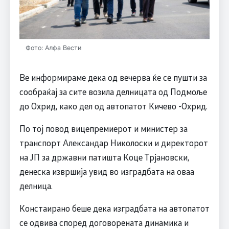
Фото: Алфа Вести
Ве информираме дека од вечерва ќе се пушти за
сообраќај за сите возила делницата од Подмоље
до Охрид, како дел од автопатот Кичево -Охрид.
По тој повод вицепремиерот и министер за
транспорт Александар Николоски и директорот
на ЈП за државни патишта Коце Трјановски,
денеска извршија увид во изградбата на оваа
делница.
Констаирано беше дека изградбата на автопатот
се одвива според договорената динамика и