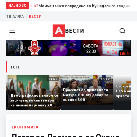
НАЈНОВО
14:42
Момче тешко повредено во Кушадаси со владиниот авио
|
ТВ АЛФА
ВЕСТИ
ВЕСТИ
ТОП
14:12
13:45
13:12
Стоковн
Просекот од државната
10,5 ми
та
матура е многу добар со
Демографскиот аларм се
првата 
ката
оценка 3,66
засилува, во септември
годинат
ланка
ќе имаме најмалку 3.000
го зголе
тот
првачиња помалку
 слепа
ЕКОНОМИЈА
Патот од Подмоље до Охрид