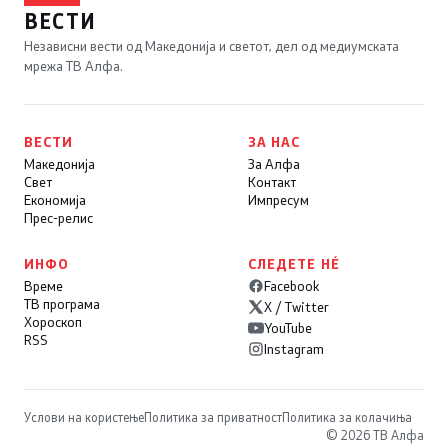
ВЕСТИ
Независни вести од Македонија и светот, дел од медиумската
мрежа ТВ Алфа.
ВЕСТИ
ЗА НАС
Македонија
За Алфа
Свет
Контакт
Економија
Импресум
Прес-релис
ИНФО
СЛЕДЕТЕ НÉ
Време
Facebook
ТВ програма
X / Twitter
Хороскоп
YouTube
RSS
Instagram
Услови на користење
Политика за приватност
Политика за колачиња
© 2026 ТВ Алфа