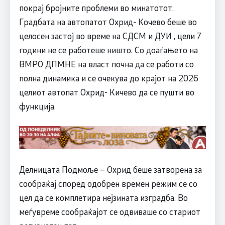
покрај бројните проблеми во минатотот.
Градбата на автопатот Охрид- Кочево беше во
целосен застој во време на СДСМ и ДУИ , цели 7
години не се работеше ништо. Со доаѓањето на
ВМРО ДПМНЕ на власт почна да се работи со
полна динамика и се очекува до крајот на 2026
целиот автопат Охрид- Кичево да се пушти во
функција.
Делницата Подмоље – Охрид беше затворена за
сообраќај според одобрен времен режим се со
цел да се комплетира нејзината изградба. Во
меѓувреме сообраќајот се одвиваше со стариот