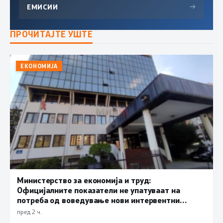
ЕМИСИИ
→
ПРОЧИТАЈТЕ УШТЕ
ЕКОНОМИЈА
Министерство за економија и труд:
Официјалните показатели не упатуваат на
потреба од воведување нови интервентни
мерки, ценовните движења се стабилни
пред 2 ч.