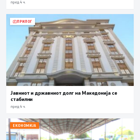
трендот на намалување и во јули изнесува 2,3
пред 4 ч.
проценти
ПРИЛОГ
Јавниот и државниот долг на Македонија се
стабилни
пред 4 ч.
ЕКОНОМИЈА