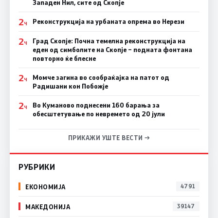
Западен Нил, сите од Скопје
2
Реконструкција на урбаната опрема во Нерези
Ч
2
Град Скопје: Почна темелна реконструкција на
Ч
еден од симболите на Скопје – подната фонтана
повторно ќе блесне
2
Момче загина во сообраќајка на патот од
Ч
Радишани кон Побожје
2
Во Куманово поднесени 160 барања за
Ч
обесштетување по невремето од 20 јули
ПРИКАЖИ УШТЕ ВЕСТИ →
РУБРИКИ
ЕКОНОМИЈА
4791
МАКЕДОНИЈА
39147