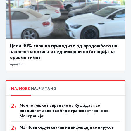
Цели 90% скок на приходите од продажбата на
запленети возила и недвижнини во Агенција за
одземен имот
пред 4 ч.
НАЈНОВО
НАЈЧИТАНО
2
Момче тешко повредено во Кушадаси со
Ч
владиниот авион ќе биде транспортирано во
Македонија
2
МЗ: Нови седум случаи на инфекција со вирусот
Ч