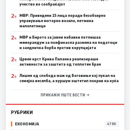
учество во сообраќајот
2
МВР: Приведени 15 лица поради безобѕирно
Ч
управување моторно возило, петмина
малолетници
2
МВР и Бирото за јавни набавки потпишаа
Ч
меморандум за поефикасна размена на податоци
и заедничка борба против корупцијата
2
Црвен крст Крива Паланка реализираше
Ч
активности за заштита од топлотен бран
2
Лишен од слобода маж од Боговиње кој пукал на
Ч
семејна веселба, а куршум оштетил покрив на куќа
ПРИКАЖИ УШТЕ ВЕСТИ →
РУБРИКИ
ЕКОНОМИЈА
4786