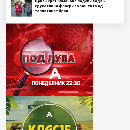
Црвен крст Куманово подели вода и
едукативни флаери за заштита од
топлотниот бран