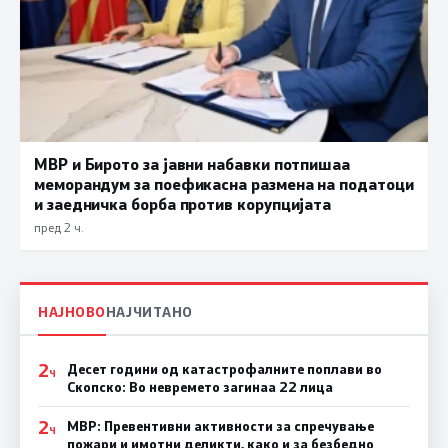
МВР и Бирото за јавни набавки потпишаа
меморандум за поефикасна размена на податоци
и заедничка борба против корупцијата
пред 2 ч.
НАЈНОВО
НАЈЧИТАНО
2
Десет години од катастрофалните поплави во
Ч
Скопско: Во невремето загинаа 22 лица
2
МВР: Превентивни активности за спречување
Ч
пожари и имотни деликти, како и за безбедно