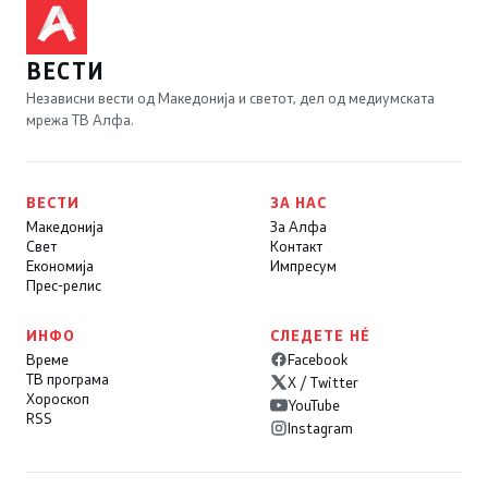
ВЕСТИ
Независни вести од Македонија и светот, дел од медиумската
мрежа ТВ Алфа.
ВЕСТИ
ЗА НАС
Македонија
За Алфа
Свет
Контакт
Економија
Импресум
Прес-релис
ИНФО
СЛЕДЕТЕ НÉ
Време
Facebook
ТВ програма
X / Twitter
Хороскоп
YouTube
RSS
Instagram