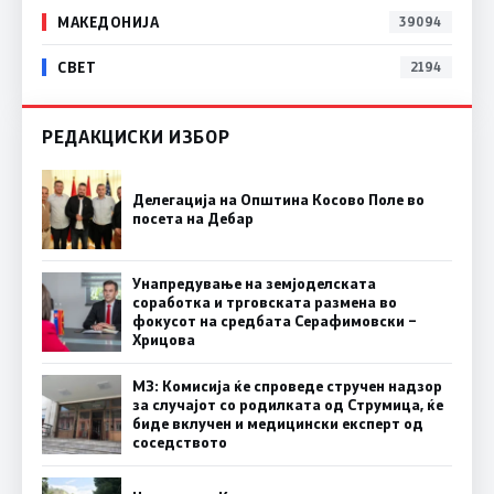
МАКЕДОНИЈА
39094
СВЕТ
2194
РЕДАКЦИСКИ ИЗБОР
Делегација на Општина Косово Поле во
посета на Дебар
Унапредување на земјоделската
соработка и трговската размена во
фокусот на средбата Серафимовски –
Хрицова
МЗ: Комисија ќе спроведе стручен надзор
за случајот со родилката од Струмица, ќе
биде вклучен и медицински експерт од
соседството