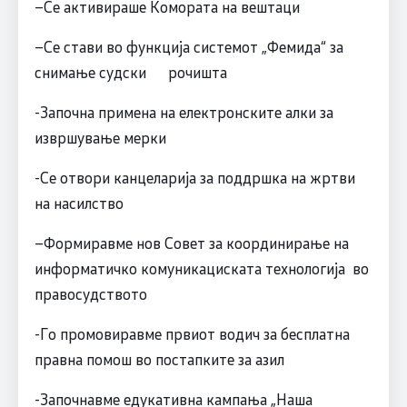
–Се активираше Комората на вештаци
–Се стави во функција системот „Фемида“ за
снимање судски рочишта
-Започна примена на електронските алки за
извршување мерки
-Се отвори канцеларија за поддршка на жртви
на насилство
–Формиравме нов Совет за координирање на
информатичко комуникациската технологија во
правосудството
-Го промовиравме првиот водич за бесплатна
правна помош во постапките за азил
-Започнавме едукативна кампања „Наша