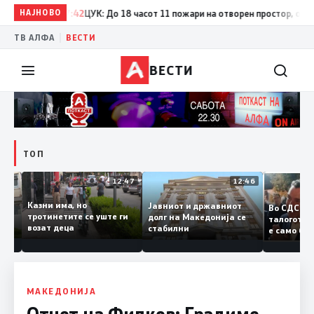
НАЈНОВО
17:42
ЦУК: До 18 часот 11 пожари на отворен простор, од кои т
|
ТВ АЛФА
ВЕСТИ
ВЕСТИ
ТОП
12:50
12:47
12:46
Казни има, но
Јавниот и државниот
Во СДС
дии и
тротинетите се уште ги
долг на Македонија се
талого
возат деца
стабилни
е само
нието
копија 
Заев
МАКЕДОНИЈА
Отчет на Филков: Градиме