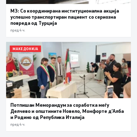
МЗ: Со координирана институционална акција
успешно транспортиран пациент со сериозна
повреда од Турција
пред 4 ч.
МАКЕДОНИЈА
Потпишан Меморандум за соработка меѓу
Делчево и општините Новело, Монфорте д’Алба
и Родино од Република Италија
пред 4 ч.