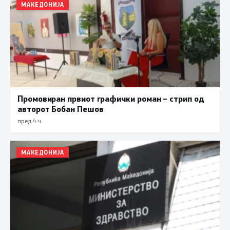
МАКЕДОНИЈА
Промовиран првиот графички роман – стрип од
авторот Бобан Пешов
пред 4 ч.
МАКЕДОНИЈА