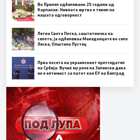
Во Прилеп одбележани 25 години од
Карпалак: Нивната жртва е темел на
нашата одговорност
Летна Света Петка, заштитничка на
селото, ја одбележаа Македонците во село
Леска, Општина Пустец
Прва посета на украинскиот претседател
на Србија: Вучиќ му рече на Зеленски дека
не е оптимист за патот кон ЕУ на Белград