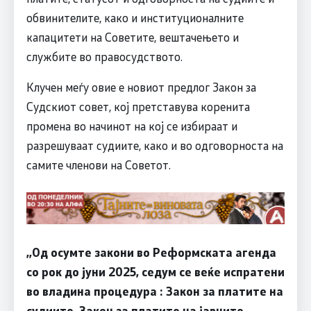
обвинителите, како и институционалните
капацитети на Советите, вештачењето и
службите во правосудството.
Клучен меѓу овие е новиот предлог Закон за
Судскиот совет, кој претставува коренита
промена во начинот на кој се избираат и
разрешуваат судиите, како и во одговорноста на
самите членови на Советот.
,,Од осумте закони во Реформската агенда
со рок до јуни 2025, седум се веќе испратени
во владина процедура : Закон за платите на
судиите, Закон за платите на јавните