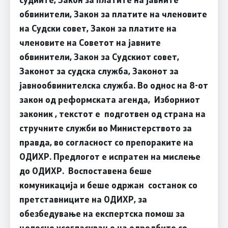
обвинители, Закон за платите на членовите
на Судски совет, Закон за платите на
членовите на Советот на јавните
обвинители, Закон за Судскиот совет,
Законот за судска служба, Законот за
јавнообвинителска служба. Во однос на 8-от
закон од реформската агенда, Изборниот
законик , текстот е подготвен од страна на
стручните служби во Министерството за
правда, во согласност со препораките на
ОДИХР. Предлогот е испратeн на мислење
до ОДИХР. Воспоставена беше
комуникација и беше одржан состанок со
претставниците на ОДИХР, за
обезбедување на експертска помош за
целосно усогласување на одредбите со