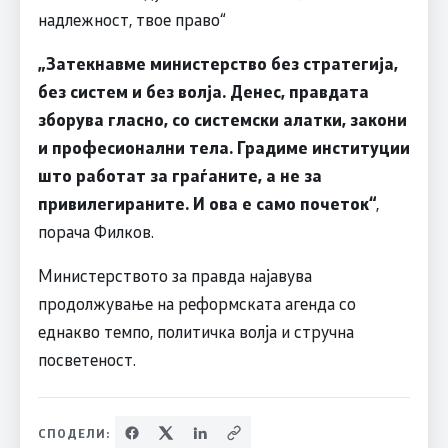
надлежност, твое право“
„Затекнавме министерство без стратегија,
без систем и без волја. Денес, правдата
зборува гласно, со системски алатки, закони
и професионални тела. Градиме институции
што работат за граѓаните, а не за
привилегираните. И ова е само почеток“
,
порача Филков.
Министерството за правда најавува
продолжување на реформската агенда со
еднакво темпо, политичка волја и стручна
посветеност.
СПОДЕЛИ: