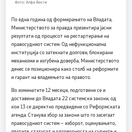
Фото: Алфа Вести
По една година од формирањето на Владата,
Министерството за правда презентира јасни
резултати од процесот на рестартирање на
правосудниот систем. Од нефункционална
институција со затекнати долгови, блокирани
механизми и изгубена доверба, Министерството
денес се позиционира како столб на реформите
и гарант на владеењето на правото.
Во изминатите 12 месеци, подготвени се и
доставени до Владата 22 системски закони, од
кои 13 се директно предвидени со Реформската
агенда. Станува збор за закони што го засегаат
правосудниот систем – изборот, оценувањето,
платите, статусот и одговорноста на судиите и