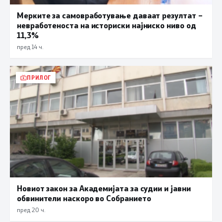
Мерките за самовработување даваат резултат –
невработеноста на историски најниско ниво од
11,3%
пред 14 ч.
ПРИЛОГ
Новиот закон за Академијата за судии и јавни
обвинители наскоро во Собранието
пред 20 ч.