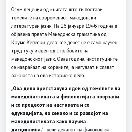
Осум децении од книгата што ги постави
темелите на современиот македонски
литературен јазик. На 26 јануари 1946 година е
објавена првата Македонска граматика од
Круме Кепески, дело кое денес не е само научен
труд туку и еден од столбовите на
македонскиот јазик. Оваа година, институциите
се навраќаат на корените, ја негуваат и слават
важноста на ова историско дело.
„
Ова дело претставува еден од темелите на
македонистиката и филологијата поврзани
и со процесот на наставата и со
едукацијата, но секако и со развојот на
македонистиката како научна
дисциплина.
“- вели деканот на филолошки