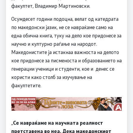
факултет, Владимир Мартиновски.
Осумдесет години подоцна, велат од катедрата
по македонски јазик, не се навраќаме само на
една обична книга, туку на дело кое придонесе за
научно и културно раѓање на народот.
Македонистите ја истакнаа важноста на делото
кое придонесе за писменоста и образованието на
генерации ученици и студенти, кое и денес се
користи како столб за изучување на
факултетите.
„
Се навраќаме на научната реалност
претставена во неа. Дека македонскиот