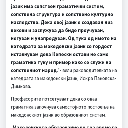
јазик има сопствен граматички систем,
сопствена структура и сопствено културно
наследство. Дека овој јазик е создаван низ
векови и заслужува да биде проучуван,
негуван и унапредуван. Од тука од името на
катедрата за македонски јазик со гордост
истакнувам дека Кепески остави не само
граматика туку и пример како се служи на
сопствениот народ.
“- вели раководителката на
катедрата за македонски јазик, Искра Пановска-
Димкова.
Професорите потсетуваат дека со оваа
граматика започнува самостојното постоење на
македонскиот јазик во образовниот систем.
„
Македонското образование во тоа време го