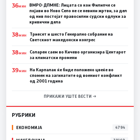
36
ВМРО-ДПМНЕ: Лицата со кои Филипче се
МИН
појави во Ново Село не се невини жртви, за дел
од нив постојат правосилни судски одлуки за
кривични дела
38
Триесет и шесто Генерално собрание на
МИН
Светскиот македонски конгрес
38
Соларен саем во Кичево организира Центарот
МИН
за климатски промени
39
На Карпалак ќе биде положено цвеќе во
МИН
спомен на загинатите од воениот конфликт
од 2001 година
ПРИКАЖИ УШТЕ ВЕСТИ →
РУБРИКИ
ЕКОНОМИЈА
4794