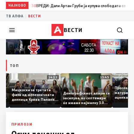
НАЈНОВО
08:30
ВРЕДИ: Дали Артан Груби ја купува слободата со тајните 
|
ТВ АЛФА
ВЕСТИ
ВЕСТИ
ТОП
15:20
14:12
13:45
Просек
Мицкоски за третата
матура 
Демографскиот аларм се
фаза од железничката
о: Во
оценка
засилува, во септември
делница Крива Паланка
а 22
ќе имаме најмалку 3.000
– Деве Баир: Проектот
првачиња помалку
нема да заврши на
половина тунел во слепа
улица, сега имаме
целина
ПРИЛОЗИ
Осум децении од