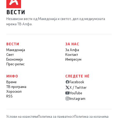
ВЕСТИ
Независни вести од Македонија и светот, дел од медиумската
мрежа ТВ Алфа.
ВЕСТИ
ЗА НАС
Македонија
За Алфа
Свет
Контакт
Економија
Импресум
Прес-релис
ИНФО
СЛЕДЕТЕ НÉ
Време
Facebook
ТВ програма
X / Twitter
Хороскоп
YouTube
RSS
Instagram
Услови на користење
Политика за приватност
Политика за колачиња