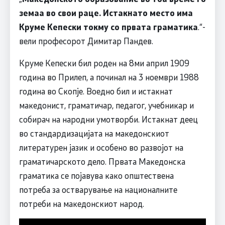
земаа во свои раце. Истакнато место има
Круме Кепески токму со првата граматика
.“-
вели професорот Димитар Пандев.
Круме Кепески бил роден на 8ми април 1909
година во Прилеп, а починал на 3 ноември 1988
година во Скопје. Воедно бил и истакнат
македонист, граматичар, педагог, учебникар и
собирач на народни умотворби. Истакнат деец
во стандардизацијата на македонскиот
литературен јазик и особено во развојот на
граматичарското дело. Првата Македонска
граматика се појавува како општествена
потреба за остварување на националните
потреби на македонскиот народ.