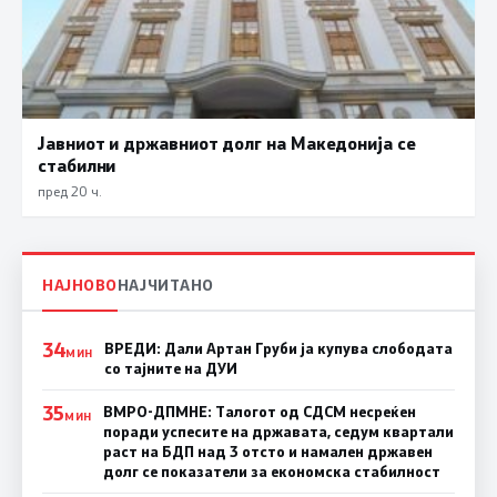
Јавниот и државниот долг на Македонија се
стабилни
пред 20 ч.
НАЈНОВО
НАЈЧИТАНО
34
ВРЕДИ: Дали Артан Груби ја купува слободата
МИН
со тајните на ДУИ
35
ВМРО-ДПМНЕ: Талогот од СДСМ несреќен
МИН
поради успесите на државата, седум квартали
раст на БДП над 3 отсто и намален државен
долг се показатели за економска стабилност