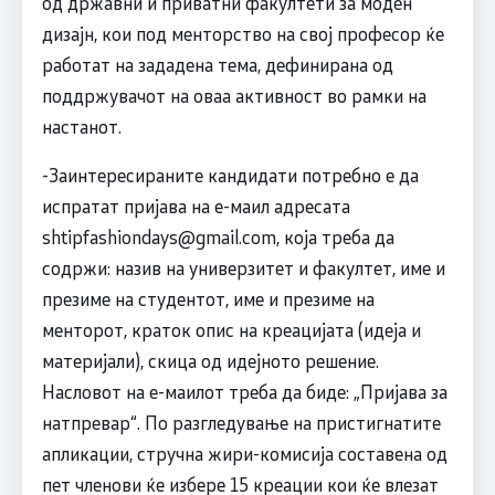
од државни и приватни факултети за моден
дизајн, кои под менторство на свој професор ќе
работат на зададена тема, дефинирана од
поддржувачот на оваа активност во рамки на
настанот.
-Заинтересираните кандидати потребно е да
испратат пријава на е-маил адресата
shtipfashiondays@gmail.com
, која треба да
содржи: назив на универзитет и факултет, име и
презиме на студентот, име и презиме на
менторот, краток опис на креацијата (идеја и
материјали), скица од идејното решение.
Насловот на е-маилот треба да биде: „Пријава за
натпревар“. По разгледување на пристигнатите
апликации, стручна жири-комисија составена од
пет членови ќе избере 15 креации кои ќе влезат