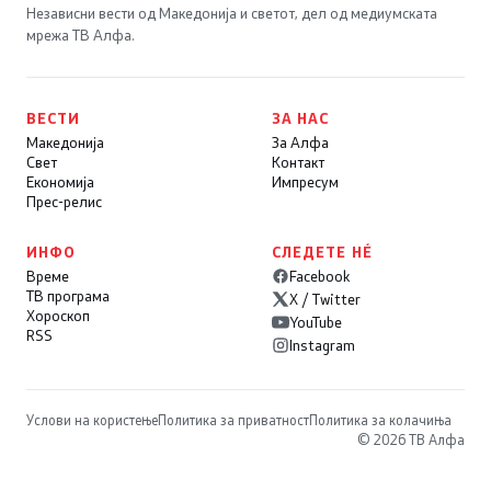
Независни вести од Македонија и светот, дел од медиумската
мрежа ТВ Алфа.
ВЕСТИ
ЗА НАС
Македонија
За Алфа
Свет
Контакт
Економија
Импресум
Прес-релис
ИНФО
СЛЕДЕТЕ НÉ
Време
Facebook
ТВ програма
X / Twitter
Хороскоп
YouTube
RSS
Instagram
Услови на користење
Политика за приватност
Политика за колачиња
© 2026 ТВ Алфа