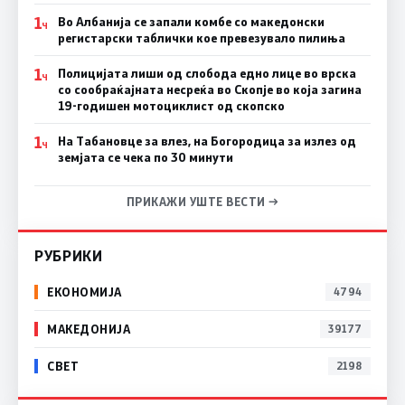
1
Во Албанија се запали комбе со македонски
Ч
регистарски таблички кое превезувало пилиња
1
Полицијата лиши од слобода едно лице во врска
Ч
со сообраќајната несреќа во Скопје во која загина
19-годишен мотоциклист од скопско
1
На Табановце за влез, на Богородица за излез од
Ч
земјата се чека по 30 минути
ПРИКАЖИ УШТЕ ВЕСТИ →
РУБРИКИ
ЕКОНОМИЈА
4794
МАКЕДОНИЈА
39177
СВЕТ
2198