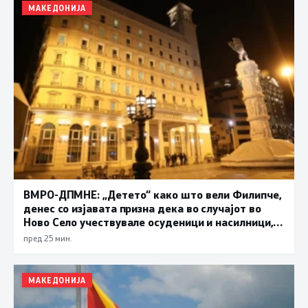
МАКЕДОНИЈА
ВМРО-ДПМНЕ: „Детето“ како што вели Филипче,
денес со изјавата призна дека во случајот во
Ново Село учествувале осуденици и насилници,
ова е талогот на Македонија
пред 25 мин.
МАКЕДОНИЈА