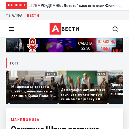
НАЈНОВО
10:37
ВМРО-ДПМНЕ: „Детето“ како што вели Филипче, денес со 
|
ТВ АЛФА
ВЕСТИ
ВЕСТИ
ТОП
15:20
14:12
13:45
Просек
Мицкоски за третата
матура 
Демографскиот аларм се
фаза од железничката
о: Во
оценка 
засилува, во септември
делница Крива Паланка
а 22
ќе имаме најмалку 3.000
– Деве Баир: Проектот
првачиња помалку
нема да заврши на
половина тунел во слепа
улица, сега имаме
целина
МАКЕДОНИЈА
Општина Штип распиша