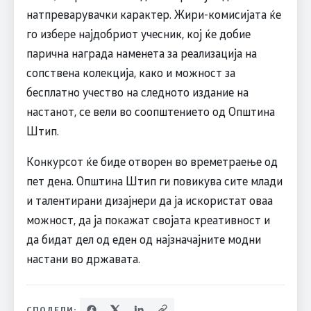
натпреварувачки карактер. Жири-комисијата ќе
го избере најдобриот учесник, кој ќе добие
парична награда наменета за реализација на
сопствена колекција, како и можност за
бесплатно учество на следното издание на
настанот, се вели во соопштението од Општина
Штип.
Конкурсот ќе биде отворен во времетраење од
пет дена. Општина Штип ги повикува сите млади
и талентирани дизајнери да ја искористат оваа
можност, да ја покажат својата креативност и
да бидат дел од еден од најзначајните модни
настани во државата.
СПОДЕЛИ: