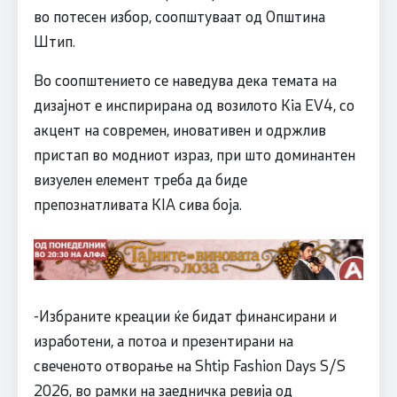
во потесен избор, соопштуваат од Општина
Штип.
Во соопштението се наведува дека темата на
дизајнот е инспирирана од возилото Kia EV4, со
акцент на современ, иновативен и одржлив
пристап во модниот израз, при што доминантен
визуелен елемент треба да биде
препознатливата KIA сива боја.
-Избраните креации ќе бидат финансирани и
изработени, а потоа и презентирани на
свеченото отворање на Shtip Fashion Days S/S
2026, во рамки на заедничка ревија од