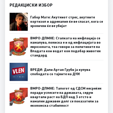
РЕДАКЦИСКИ ИЗБОР
Габор Мате: Акутниот стрес, акутните
кортизол и адреналин ќе ве спасат, кога се
хронични ќе ве убијат
ВМРО-ДПМНЕ: Стапката на инфлација се
намалува, пониска е и од инфлацијата во
еврозоната, тоа говори за политиките на
Владата кои водат кон подобар животен
стандард
ВРЕДИ: Дали Артан Груби ја купува
слободата со тајните на ДУИ
ВМРО-ДПМНЕ: Талогот од СДСМ несреќен
поради успесите на државата, седум
квартали раст на БДП над 3 отсто и
намален државен долг се показатели за
економска стабилност