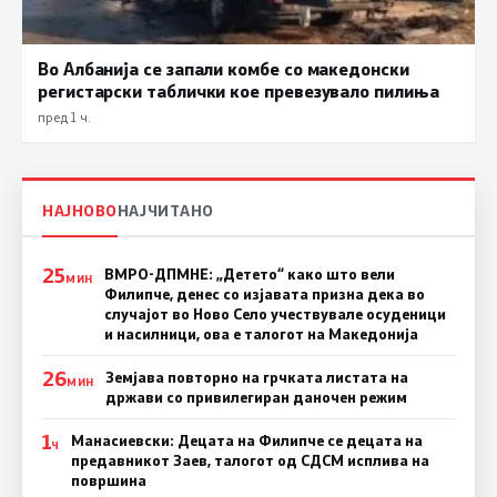
Во Албанија се запали комбе со македонски
регистарски таблички кое превезувало пилиња
пред 1 ч.
НАЈНОВО
НАЈЧИТАНО
25
ВМРО-ДПМНЕ: „Детето“ како што вели
МИН
Филипче, денес со изјавата призна дека во
случајот во Ново Село учествувале осуденици
и насилници, ова е талогот на Македонија
26
Земјава повторно на грчката листата на
МИН
држави со привилегиран даночен режим
1
Манасиевски: Децата на Филипче се децата на
Ч
предавникот Заев, талогот од СДСМ исплива на
површина