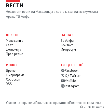
ВЕСТИ
Независни вести од Македонија и светот, дел од медиумската
мрежа ТВ Алфа.
ВЕСТИ
ЗА НАС
Македонија
За Алфа
Свет
Контакт
Економија
Импресум
Прес-релис
ИНФО
СЛЕДЕТЕ НÉ
Време
Facebook
ТВ програма
X / Twitter
Хороскоп
YouTube
RSS
Instagram
Услови на користење
Политика за приватност
Политика за колачиња
© 2026 ТВ Алфа