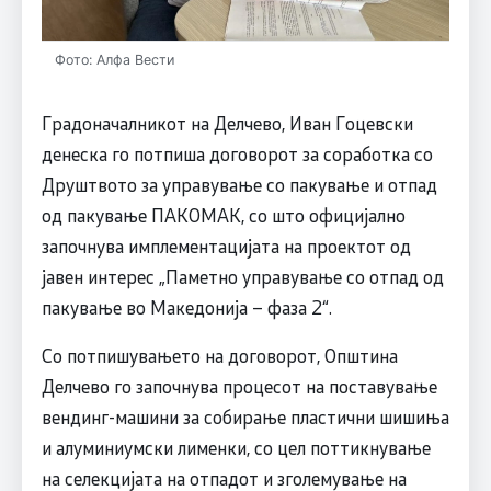
Фото: Алфа Вести
Градоначалникот на Делчево, Иван Гоцевски
денеска го потпиша договорот за соработка со
Друштвото за управување со пакување и отпад
од пакување ПАКОМАК, со што официјално
започнува имплементацијата на проектот од
јавен интерес „Паметно управување со отпад од
пакување во Македонија – фаза 2“.
Со потпишувањето на договорот, Општина
Делчево го започнува процесот на поставување
вендинг-машини за собирање пластични шишиња
и алуминиумски лименки, со цел поттикнување
на селекцијата на отпадот и зголемување на