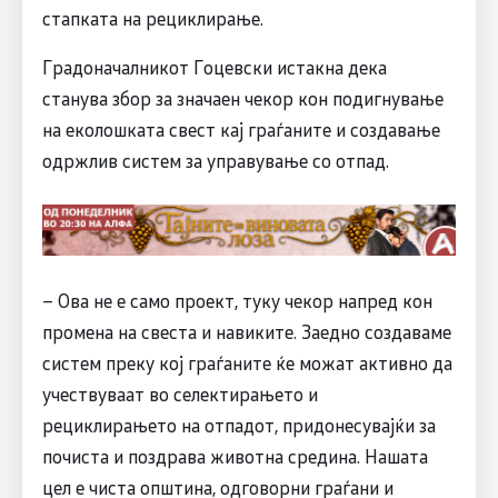
стапката на рециклирање.
Градоначалникот Гоцевски истакна дека
станува збор за значаен чекор кон подигнување
на еколошката свест кај граѓаните и создавање
одржлив систем за управување со отпад.
– Ова не е само проект, туку чекор напред кон
промена на свеста и навиките. Заедно создаваме
систем преку кој граѓаните ќе можат активно да
учествуваат во селектирањето и
рециклирањето на отпадот, придонесувајќи за
почиста и поздрава животна средина. Нашата
цел е чиста општина, одговорни граѓани и