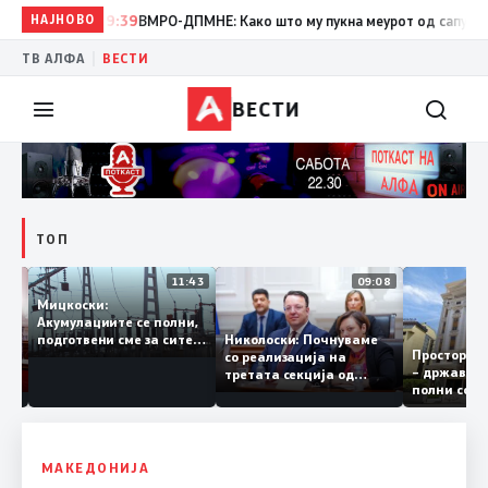
НАЈНОВО
19:39
ВМРО-ДПМНЕ: Како што му пукна меурот од сапуница „миг
|
ТВ АЛФА
ВЕСТИ
ВЕСТИ
ТОП
12:03
11:43
09:08
Мицкоски:
Акумулациите се полни,
рант
Николоски: Почнуваме
подготвени сме за сите
Простор
а за
со реализација на
ризици, не размислување
– држав
ја
третата секција од
за поскапување на
полни с
железничкиот Коридор
струјата
8, Македонија станува
раскрсница на Балканот
МАКЕДОНИЈА