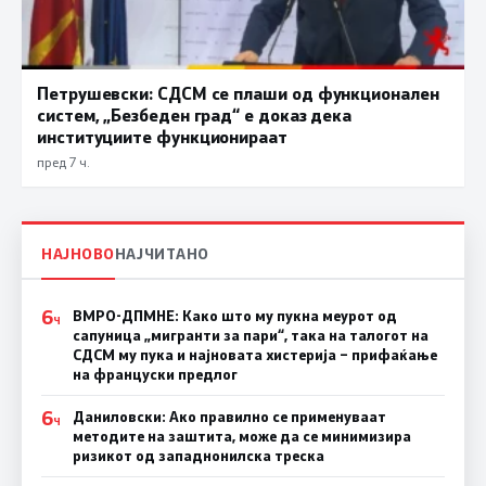
Петрушевски: СДСМ се плаши од функционален
систем, „Безбеден град“ е доказ дека
институциите функционираат
пред 7 ч.
НАЈНОВО
НАЈЧИТАНО
6
ВМРО-ДПМНЕ: Како што му пукна меурот од
Ч
сапуница „мигранти за пари“, така на талогот на
СДСМ му пука и најновата хистерија – прифаќање
на француски предлог
6
Даниловски: Ако правилно се применуваат
Ч
методите на заштита, може да се минимизира
ризикот од западнонилска треска