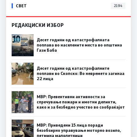
СВЕТ
2194
РЕДАКЦИСКИ ИЗБОР
Десет години од катастрофалната
поплава во населените места во општина
Гази Баба
Десет години од катастрофалните
поплави во Скопско: Во невремето загинаа
22 лица
МВР: Превентивни активности за
спречување пожари и имотни деликти,
како и за безбедно учество во сообраќајот
МВР: Приведени 15 лица поради
безобѕирно управување моторно возило,
петмина малолетници