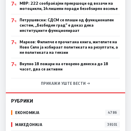
7
МВР: 222 сообраќајни прекршоци од возачи на
Ч
мотоцикли, 14 лишени поради безобѕирно возење
7
Петрушевски: СДСМ се плаши од функционален
Ч
систем, „Безбеден град“ е доказ дека
институциите функционираат
7
Марков: Филипче е прочитана книга, жителите на
Ч
Ново Село ја избираат политиката на резултати, а
не политиката на тензии
7
Вкупно 18 пожари на отворено денеска до 18
Ч
часот, два се активни
ПРИКАЖИ УШТЕ ВЕСТИ →
РУБРИКИ
ЕКОНОМИЈА
4786
МАКЕДОНИЈА
39101