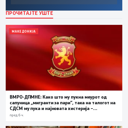
ПРОЧИТАЈТЕ УШТЕ
МАКЕДОНИЈА
ВМРО-ДПМНЕ: Како што му пукна меурот од
сапуница „мигранти за пари“, така на талогот на
СДСМ му пука и најновата хистерија –
прифаќање на француски предлог
пред 6 ч.