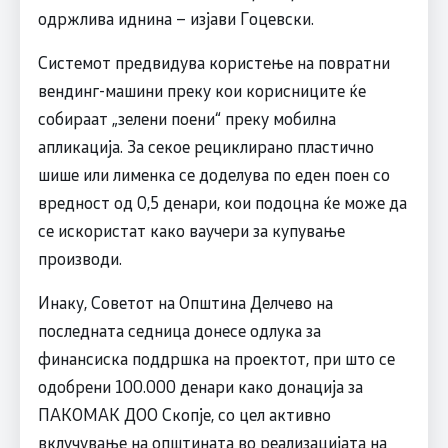
одржлива иднина – изјави Гоцевски.
Системот предвидува користење на повратни
вендинг-машини преку кои корисниците ќе
собираат „зелени поени“ преку мобилна
апликација. За секое рециклирано пластично
шише или лименка се доделува по еден поен со
вредност од 0,5 денари, кои подоцна ќе може да
се искористат како ваучери за купување
производи.
Инаку, Советот на Општина Делчево на
последната седница донесе одлука за
финансиска поддршка на проектот, при што се
одобрени 100.000 денари како донација за
ПАКОМАК ДОО Скопје, со цел активно
вклучување на општината во реализацијата на