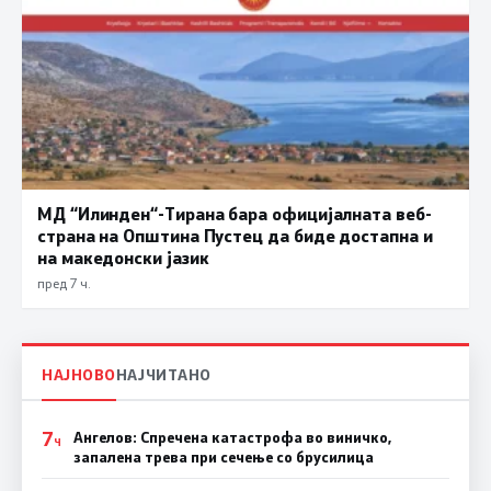
МД “Илинден“-Тирана бара официјалната веб-
страна на Општина Пустец да биде достапна и
на македонски јазик
пред 7 ч.
НАЈНОВО
НАЈЧИТАНО
7
Ангелов: Спречена катастрофа во виничко,
Ч
запалена трева при сечење со брусилица