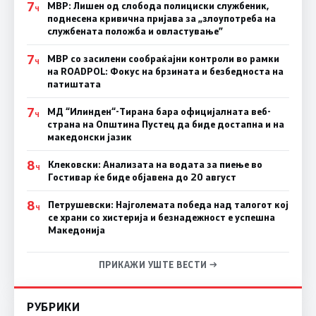
7
МВР: Лишен од слобода полициски службеник,
Ч
поднесена кривична пријава за „злоупотреба на
службената положба и овластување”
7
МВР со засилени сообраќајни контроли во рамки
Ч
на ROADPOL: Фокус на брзината и безбедноста на
патиштата
7
МД “Илинден“-Тирана бара официјалната веб-
Ч
страна на Општина Пустец да биде достапна и на
македонски јазик
8
Клековски: Анализата на водата за пиење во
Ч
Гостивар ќе биде објавена до 20 август
8
Петрушевски: Најголемата победа над талогот кој
Ч
се храни со хистерија и безнадежност е успешна
Македонија
ПРИКАЖИ УШТЕ ВЕСТИ →
РУБРИКИ