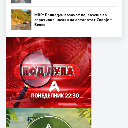
МВР: Приведен возачот кој возеше во
спротивна насока на автопатот Скопје –
Велес