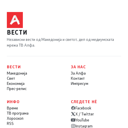
ВЕСТИ
Независни вести од Македонија и светот, дел од медиумската
мрежа ТВ Алфа.
ВЕСТИ
ЗА НАС
Македонија
За Алфа
Свет
Контакт
Економија
Импресум
Прес-релис
ИНФО
СЛЕДЕТЕ НÉ
Време
Facebook
ТВ програма
X / Twitter
Хороскоп
YouTube
RSS
Instagram