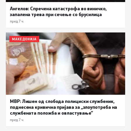
Ангелов: Спречена катастрофа во виничко,
запалена трева при сечење со брусилица
пред 7 ч.
МАКЕДОНИЈА
МВР: Лишен од слобода полициски службеник,
поднесена кривична пријава за „злоупотреба на
службената положба и овластување”
пред 7 ч.