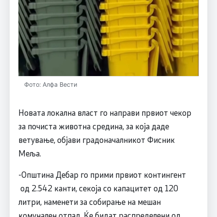
Фото: Алфа Вести
Новата локална власт го направи првиот чекор
за почиста животна средина, за која даде
ветување, објави градоначалникот Фисник
Меља.
-Општина Дебар го прими првиот контингент
од 2.542 канти, секоја со капацитет од 120
литри, наменети за собирање на мешан
комунален отпад. Ќе бидат распределени од