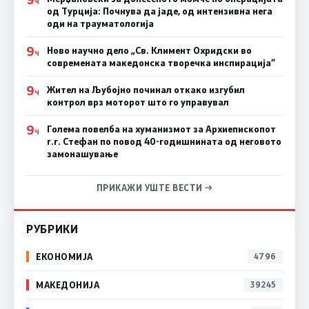
Ч
од Турција: Почнува да јаде, од интензивна нега
оди на трауматологија
9
Ново научно дело „Св. Климент Охридски во
Ч
современата македонска творечка инспирација“
9
Жител на Љубојно починал откако изгубил
Ч
контрол врз моторот што го управувал
9
Голема повелба на хуманизмот за Архиепископот
Ч
г.г. Стефан по повод 40-годишнината од неговото
замонашување
ПРИКАЖИ УШТЕ ВЕСТИ →
РУБРИКИ
ЕКОНОМИЈА
4796
МАКЕДОНИЈА
39245