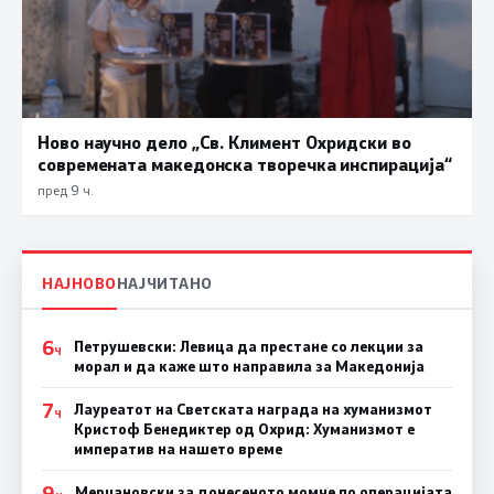
Ново научно дело „Св. Климент Охридски во
современата македонска творечка инспирација“
пред 9 ч.
НАЈНОВО
НАЈЧИТАНО
6
Петрушевски: Левица да престане со лекции за
Ч
морал и да каже што направила за Македонија
7
Лауреатот на Светската награда на хуманизмот
Ч
Кристоф Бенедиктер од Охрид: Хуманизмот е
императив на нашето време
9
Мерџановски за донесеното момче по операцијата