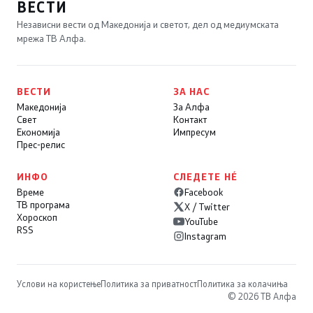
ВЕСТИ
Независни вести од Македонија и светот, дел од медиумската
мрежа ТВ Алфа.
ВЕСТИ
ЗА НАС
Македонија
За Алфа
Свет
Контакт
Економија
Импресум
Прес-релис
ИНФО
СЛЕДЕТЕ НÉ
Време
Facebook
ТВ програма
X / Twitter
Хороскоп
YouTube
RSS
Instagram
Услови на користење
Политика за приватност
Политика за колачиња
© 2026 ТВ Алфа