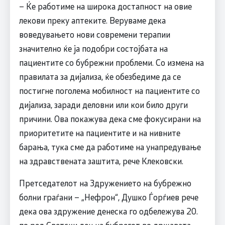
– Ќе работиме на широка достапност на овие
лекови преку аптеките. Веруваме дека
воведувањето нови современи терапии
значително ќе ја подобри состојбата на
пациентите со бубрежни проблеми. Со измена на
правилата за дијализа, ќе обезбедиме да се
постигне поголема мобилност на пациентите со
дијализа, заради деловни или кои било други
причини. Ова покажува дека сме фокусирани на
приоритетите на пациентите и на нивните
барања, тука сме да работиме на унапредување
на здравствената заштита, рече Клековски.
Претседателот на Здружението на бубрежно
болни граѓани – „Нефрон“, Душко Ѓорѓиев рече
дека ова здружение денеска го одбележува 20.