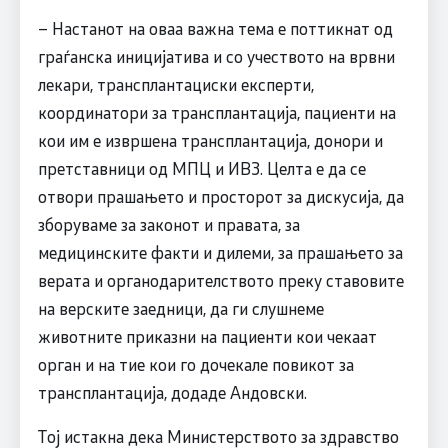
– Настанот на оваа важна тема е поттикнат од
граѓанска иницијатива и со учеството на врвни
лекари, трансплантациски експерти,
координатори за трансплантација, пациенти на
кои им е извршена трансплантација, донори и
претставници од МПЦ и ИВЗ. Целта е да се
отвори прашањето и просторот за дискусија, да
зборуваме за законот и правата, за
медицинските факти и дилеми, за прашањето за
верата и органодарителството преку ставовите
на верските заедници, да ги слушнеме
животните приказни на пациенти кои чекаат
орган и на тие кои го дочекале повикот за
трансплантација, додаде Андовски.
Тој истакна дека Министерството за здравство