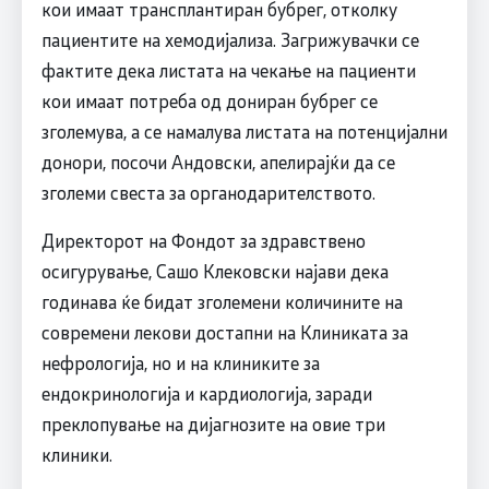
кои имаат трансплантиран бубрег, отколку
пациентите на хемодијализа. Загрижувачки се
фактите дека листата на чекање на пациенти
кои имаат потреба од дониран бубрег се
зголемува, а се намалува листата на потенцијални
донори, посочи Андовски, апелирајќи да се
зголеми свеста за органодарителството.
Директорот на Фондот за здравствено
осигурување, Сашо Клековски најави дека
годинава ќе бидат зголемени количините на
современи лекови достапни на Клиниката за
нефрологија, но и на клиниките за
ендокринологија и кардиологија, заради
преклопување на дијагнозите на овие три
клиники.