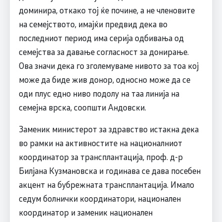
доминира, откако тој ќе почине, а не членовите
на семејството, имајќи предвид дека во
последниот период има серија одбивања од
семејства за давање согласност за донирање.
Ова значи дека го зголемуваме нивото за тоа кој
може да биде жив донор, односно може да се
оди плус едно ниво подолу на таа линија на
семејна врска, соопшти Андовски.
Заменик министерот за здравство истакна дека
во рамки на активностите на националниот
координатор за трансплантација, проф. д-р
Билјана Кузмановска и годинава се дава посебен
акцент на бубрежната трансплантација. Имало
седум болнички координатори, национален
координатор и заменик национален