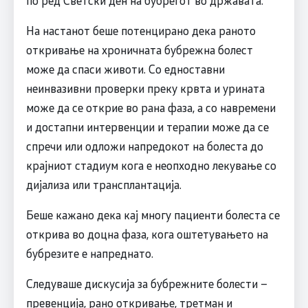
по ред Светски ден на бубрегот во државата.
На настанот беше потенцирано дека раното
откривање на хроничната бубрежна болест
може да спаси животи. Со едноставни
неинвазивни проверки преку крвта и урината
може да се открие во рана фаза, а со навремени
и достапни интервенции и терапии може да се
спречи или одложи напредокот на болеста до
крајниот стадиум кога е неопходно лекување со
дијализа или трансплантација.
Беше кажано дека кај многу пациенти болеста се
открива во доцна фаза, кога оштетувањето на
бубрезите е напреднато.
Следуваше дискусија за бубрежните болести –
превенција, рано откривање, третман и