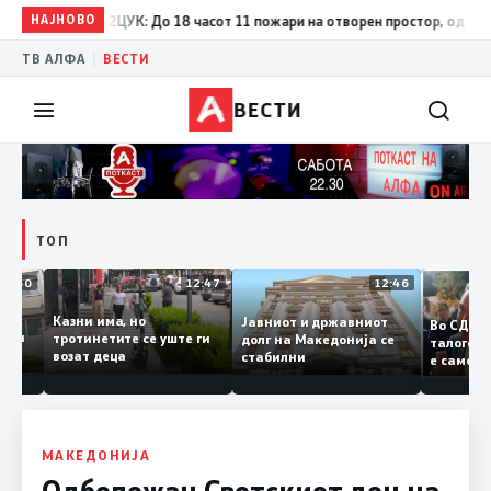
НАЈНОВО
17:42
ЦУК: До 18 часот 11 пожари на отворен простор, од кои три 
|
ТВ АЛФА
ВЕСТИ
ВЕСТИ
ТОП
12:50
12:47
12:46
Казни има, но
Јавниот и државниот
Во С
судии и
тротинетите се уште ги
долг на Македонија се
тало
ли
возат деца
стабилни
е сам
анието
копиј
Заев
МАКЕДОНИЈА
Одбележан Светскиот ден на