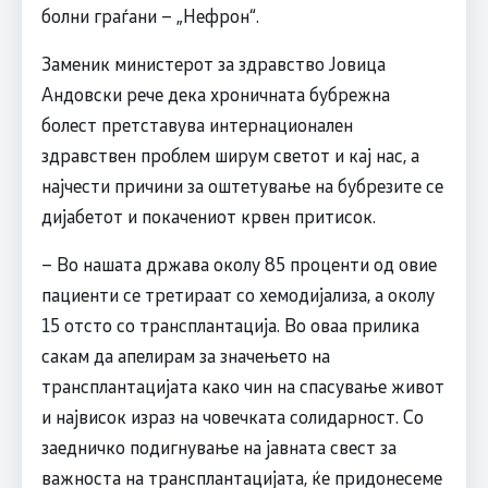
болни граѓани – „Нефрон“.
Заменик министерот за здравство Јовица
Андовски рече дека хроничната бубрежна
болест претставува интернационален
здравствен проблем ширум светот и кај нас, а
најчести причини за оштетување на бубрезите се
дијабетот и покачениот крвен притисок.
– Во нашата држава околу 85 проценти од овие
пациенти се третираат со хемодијализа, а околу
15 отсто со трансплантација. Во оваа прилика
сакам да апелирам за значењето на
трансплантацијата како чин на спасување живот
и највисок израз на човечката солидарност. Со
заедничко подигнување на јавната свест за
важноста на трансплантацијата, ќе придонесеме