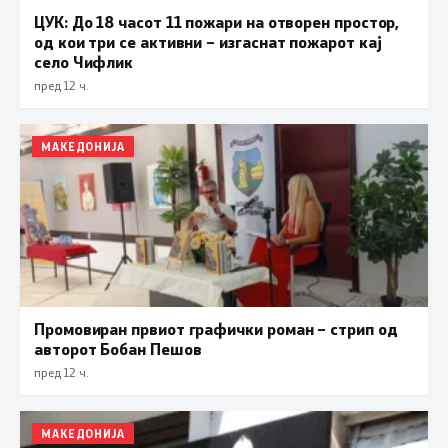
ЦУК: До 18 часот 11 пожари на отворен простор,
од кои три се активни – изгаснат пожарот кај
село Чифлик
пред 12 ч.
МАКЕДОНИЈА
Промовиран првиот графички роман – стрип од
авторот Бобан Пешов
пред 12 ч.
МАКЕДОНИЈА