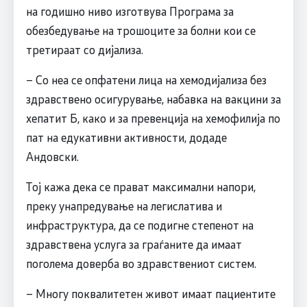
на годишно ниво изготвува Програма за
обезбедување на трошоците за болни кои се
третираат со дијализа.
– Со неа се опфатени лица на хемодијализа без
здравствено осигурување, набавка на вакцини за
хепатит Б, како и за превенција на хемофилија по
пат на едукативни активности, додаде
Андовски.
Тој кажа дека се прават максимални напори,
преку унапредување на легислатива и
инфраструктура, да се подигне степенот на
здравствена услуга за граѓаните да имаат
поголема доверба во здравствениот систем.
– Многу поквалитетен живот имаат пациентите