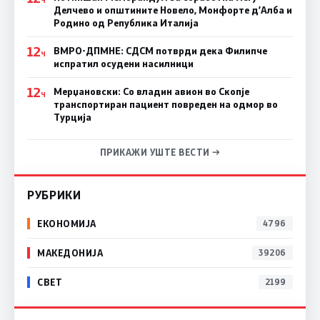
Делчево и општините Новело, Монфорте д’Алба и
Родино од Република Италија
12
ВМРО-ДПМНЕ: СДСM потврди дека Филипче
Ч
испратил осудени насилници
12
Мерџановски: Со владин авион во Скопје
Ч
транспортиран пациент повреден на одмор во
Турција
ПРИКАЖИ УШТЕ ВЕСТИ →
РУБРИКИ
ЕКОНОМИЈА
4796
МАКЕДОНИЈА
39206
СВЕТ
2199