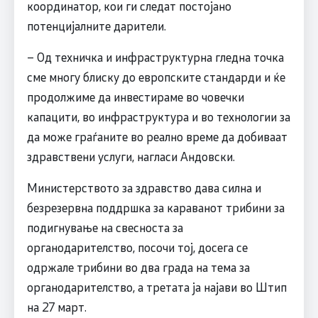
координатор, кои ги следат постојано
потенцијалните дарители.
– Од техничка и инфраструктурна гледна точка
сме многу блиску до европските стандарди и ќе
продолжиме да инвестираме во човечки
капацити, во инфраструктура и во технологии за
да може граѓаните во реално време да добиваат
здравствени услуги, нагласи Андовски.
Министерството за здравство дава силна и
безрезервна поддршка за караванот трибини за
подигнување на свесноста за
органодарителство, посочи тој, досега се
одржале трибини во два града на тема за
органодарителство, а третата ја најави во Штип
на 27 март.