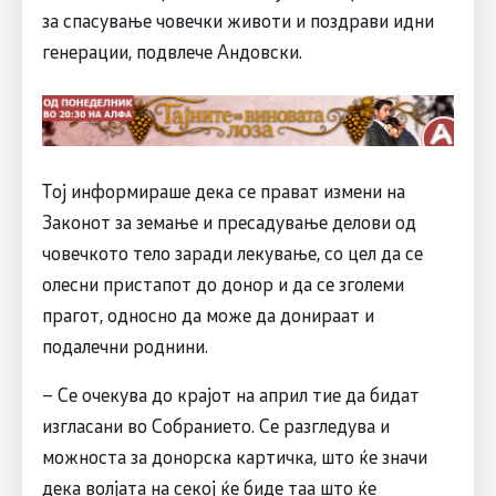
за спасување човечки животи и поздрави идни
генерации, подвлече Андовски.
Тој информираше дека се прават измени на
Законот за земање и пресадување делови од
човечкото тело заради лекување, со цел да се
олесни пристапот до донор и да се зголеми
прагот, односно да може да донираат и
подалечни роднини.
– Се очекува до крајот на април тие да бидат
изгласани во Собранието. Се разгледува и
можноста за донорска картичка, што ќе значи
дека волјата на секој ќе биде таа што ќе