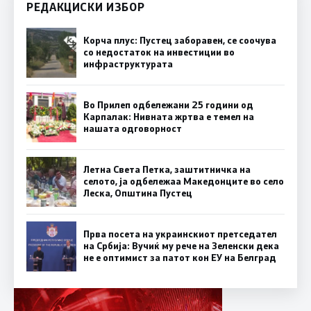
РЕДАКЦИСКИ ИЗБОР
Корча плус: Пустец заборавен, се соочува
со недостаток на инвестиции во
инфраструктурата
Во Прилеп одбележани 25 години од
Карпалак: Нивната жртва е темел на
нашата одговорност
Летна Света Петка, заштитничка на
селото, ја одбележаа Македонците во село
Леска, Општина Пустец
Прва посета на украинскиот претседател
на Србија: Вучиќ му рече на Зеленски дека
не е оптимист за патот кон ЕУ на Белград