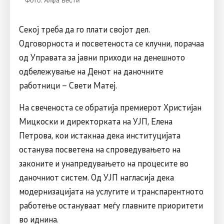
Фото: Алфа Вести
Секој треба да го плати својот дел.
Одговорноста и посветеноста се клучни, порачаа
од Управата за јавни приходи на денешното
одбележување на Денот на даночните
работници – Свети Матеј.
На свеченоста се обратија премиерот Христијан
Мицкоски и директорката на УЈП, Елена
Петрова, кои истакнаа дека институцијата
останува посветена на спроведувањето на
законите и унапредувањето на процесите во
даночниот систем. Од УЈП нагласија дека
модернизацијата на услугите и транспарентното
работење остануваат меѓу главните приоритети
во иднина.