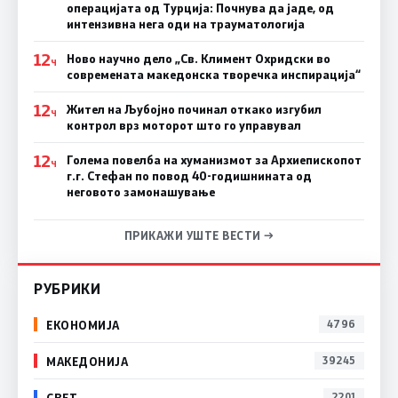
операцијата од Турција: Почнува да јаде, од
интензивна нега оди на трауматологија
12
Ново научно дело „Св. Климент Охридски во
Ч
современата македонска творечка инспирација“
12
Жител на Љубојно починал откако изгубил
Ч
контрол врз моторот што го управувал
12
Голема повелба на хуманизмот за Архиепископот
Ч
г.г. Стефан по повод 40-годишнината од
неговото замонашување
ПРИКАЖИ УШТЕ ВЕСТИ →
РУБРИКИ
ЕКОНОМИЈА
4796
МАКЕДОНИЈА
39245
СВЕТ
2201