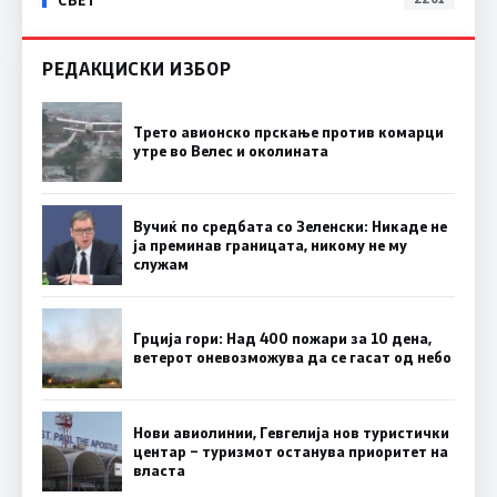
РЕДАКЦИСКИ ИЗБОР
Трето авионско прскање против комарци
утре во Велес и околината
Вучиќ по средбата со Зеленски: Никаде не
ја преминав границата, никому не му
служам
Грција гори: Над 400 пожари за 10 дена,
ветерот оневозможува да се гасат од небо
Нови авиолинии, Гевгелија нов туристички
центар – туризмот останува приоритет на
власта