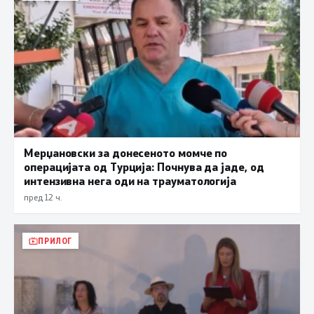
Мерџановски за донесеното момче по
операцијата од Турција: Почнува да јаде, од
интензивна нега оди на трауматологија
пред 12 ч.
ПРИЛОГ