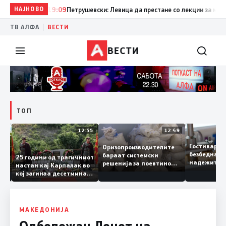
НАЈНОВО
19:09
Петрушевски: Левица да престане со лекции за морал и
|
ТВ АЛФА
ВЕСТИ
ВЕСТИ
ТОП
13:04
12:55
12:49
Гостивар
Оризопроизводителите
безбедна
бараат системски
нија
25 години од трагичниот
надежите
решенија за поевтино
настан кај Карпалак во
следната
производство
кој загинаа десетмина
може да 
македонски бранители
МАКЕДОНИЈА
Одбележан Денот на