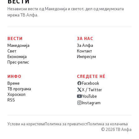
ВЕСТИ
Независни вести од Македонија и светот, дел од медиумската
мрежа ТВ Алфа.
ВЕСТИ
ЗА НАС
Македонија
За Алфа
Свет
Контакт
Економија
Импресум
Прес-релис
ИНФО
СЛЕДЕТЕ НÉ
Време
Facebook
ТВ програма
X / Twitter
Хороскоп
YouTube
RSS
Instagram
Услови на користење
Политика за приватност
Политика за колачиња
© 2026 ТВ Алфа