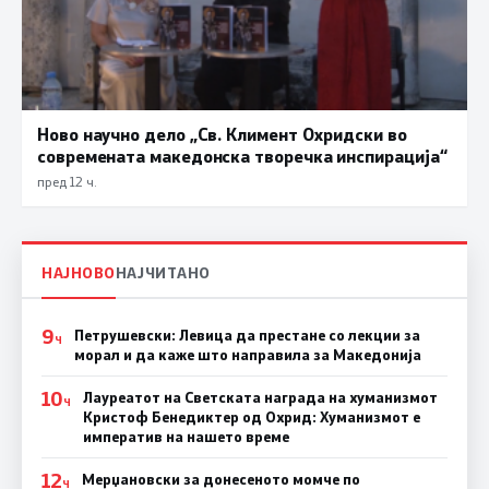
Ново научно дело „Св. Климент Охридски во
современата македонска творечка инспирација“
пред 12 ч.
НАЈНОВО
НАЈЧИТАНО
9
Петрушевски: Левица да престане со лекции за
Ч
морал и да каже што направила за Македонија
10
Лауреатот на Светската награда на хуманизмот
Ч
Кристоф Бенедиктер од Охрид: Хуманизмот е
императив на нашето време
12
Мерџановски за донесеното момче по
Ч