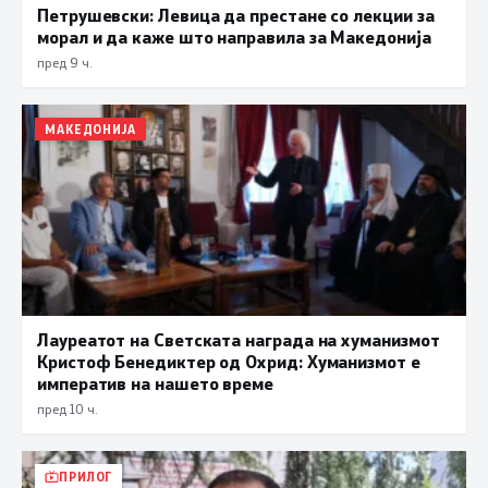
Петрушевски: Левица да престане со лекции за
морал и да каже што направила за Македонија
пред 9 ч.
МАКЕДОНИЈА
Лауреатот на Светската награда на хуманизмот
Кристоф Бенедиктер од Охрид: Хуманизмот е
императив на нашето време
пред 10 ч.
ПРИЛОГ