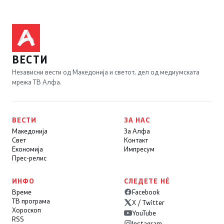
ВЕСТИ
Независни вести од Македонија и светот, дел од медиумската
мрежа ТВ Алфа.
ВЕСТИ
ЗА НАС
Македонија
За Алфа
Свет
Контакт
Економија
Импресум
Прес-релис
ИНФО
СЛЕДЕТЕ НÉ
Време
Facebook
ТВ програма
X / Twitter
Хороскоп
YouTube
RSS
Instagram