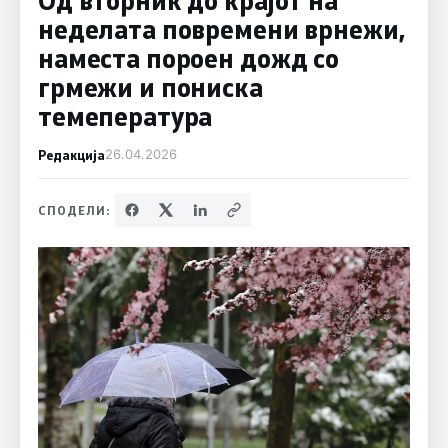
неделата повремени врнежи,
наместа пороен дожд со
грмежи и пониска
темепература
Редакција
26.04.2026
СПОДЕЛИ: