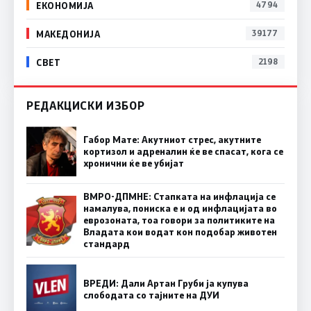
ЕКОНОМИЈА
4794
МАКЕДОНИЈА
39177
СВЕТ
2198
РЕДАКЦИСКИ ИЗБОР
Габор Мате: Акутниот стрес, акутните
кортизол и адреналин ќе ве спасат, кога се
хронични ќе ве убијат
ВМРО-ДПМНЕ: Стапката на инфлација се
намалува, пониска е и од инфлацијата во
еврозоната, тоа говори за политиките на
Владата кои водат кон подобар животен
стандард
ВРЕДИ: Дали Артан Груби ја купува
слободата со тајните на ДУИ