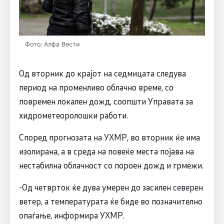
Фото: Алфа Вести
Од вторник до крајот на седмицата следува
период на променливо облачно време, со
повремен локален дожд, соопшти Управата за
хидрометеоролошки работи.
Според прогнозата на УХМР, во вторник ќе има
изолирана, а в среда на повеќе места појава на
нестабилна облачност со пороен дожд и грмежи.
-Од четврток ќе дува умерен до засилен северен
ветер, а температурата ќе биде во позначително
опаѓање, информира УХМР.