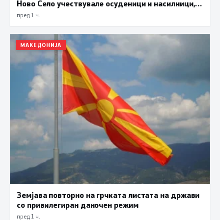
Ново Село учествувале осуденици и насилници,
ова е талогот на Македонија
пред 1 ч.
МАКЕДОНИЈА
Земјава повторно на грчката листата на држави
со привилегиран даночен режим
пред 1 ч.