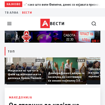
НАЈНОВО
10:37
ВМРО-ДПМНЕ: „Детето“ како што вели Филипче, денес со
|
ТВ АЛФА
ВЕСТИ
ВЕСТИ
ТОП
15:20
14:12
13:45
Просеко
Мицкоски за третата
матура е
Демографскиот аларм се
фаза од железничката
: Во
оценка 3
засилува, во септември
делница Крива Паланка
 22
ќе имаме најмалку 3.000
– Деве Баир: Проектот
првачиња помалку
нема да заврши на
половина тунел во слепа
улица, сега имаме
целина
МАКЕДОНИЈА
Од вторник до крајот на