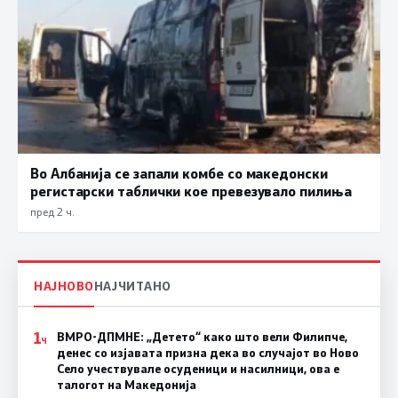
Во Албанија се запали комбе со македонски
регистарски таблички кое превезувало пилиња
пред 2 ч.
НАЈНОВО
НАЈЧИТАНО
1
ВМРО-ДПМНЕ: „Детето“ како што вели Филипче,
Ч
денес со изјавата призна дека во случајот во Ново
Село учествувале осуденици и насилници, ова е
талогот на Македонија