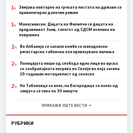
1
Земјава повторно на грчката листата на држави со
Ч
привилегиран даночен режим
1
Манасиевски: Децата на Филипче се децата на
Ч
предавникот Заев, талогот од СДСМ исплива на
површина
2
Во Албанија се запали комбе со македонски
Ч
регистарски таблички кое превезувало пилиња
2
Полицијата лиши од слобода едно лице во врска
Ч
со сообраќајната несреќа во Скопје во која загина
19-годишен мотоциклист од скопско
2
На Табановце за влез, на Богородица за излез од
Ч
земјата се чека по 30 минути
ПРИКАЖИ УШТЕ ВЕСТИ →
РУБРИКИ