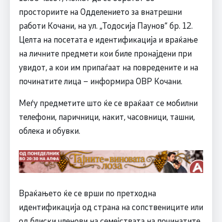
просториите на Одделението за внатрешни
работи Кочани, на ул. „Тодосија Паунов“ бр. 12.
Целта на посетата е идентификација и враќање
на личните предмети кои биле пронајдени при
увидот, а кои им припаѓаат на повредените и на
починатите лица – информира ОВР Кочани.
Меѓу предметите што ќе се враќаат се мобилни
телефони, паричници, накит, часовници, ташни,
облека и обувки.
Враќањето ќе се врши по претходна
идентификација од страна на сопствениците или
од блиски членови на семејствата на починатите,