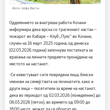
Фото: Алфа Вести
Одделението за внатреши работи Кочани
информира дека врска со трагичниот настан –
пожарот во Кабаре – Клуб „Пулс“ во Кочани,
случен на 16 март 2025 година, од денеска
(02.03.2026 година) започнува постапката за
враќање на личните предмети пронајдени на
местото на настанот.
-Се известуваат сите повредени лица, блиски
членови на семејствата на починатите, како и
други лица – посетители за време на настанот,
дека во периодот од 02.03.2026 (понеделник) до
06.03.2026 (петок), во времето од 09:00 до
18:00 часот, можат да се обратат во