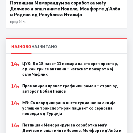
Потпишан Меморандум за соработка меѓу
Делчево и општините Новело, Монфорте д’Алба
и Родино од Република Италија
пред 14 ч.
НАЈНОВО
НАЈЧИТАНО
14
ЦУК: До 18 часот 11 пожари на отворен простор,
Ч
од кои три се активни – изгаснат пожарот кај
село Чифлик
14
Промовиран првиот графички роман – стрип од
Ч
авторот Бобан Пешов
14
МЗ: Со координирана институционална акција
Ч
успешно транспортиран пациент со сериозна
повреда од Турција
14
Потпишан Меморандум за соработка меѓу
Ч
Делчево и општините Новело, Монфорте д’Алба и