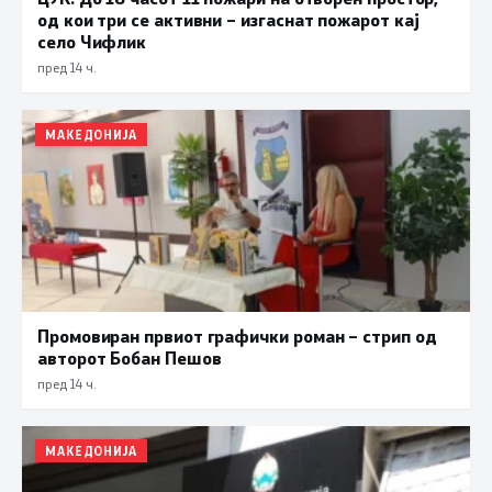
од кои три се активни – изгаснат пожарот кај
село Чифлик
пред 14 ч.
МАКЕДОНИЈА
Промовиран првиот графички роман – стрип од
авторот Бобан Пешов
пред 14 ч.
МАКЕДОНИЈА