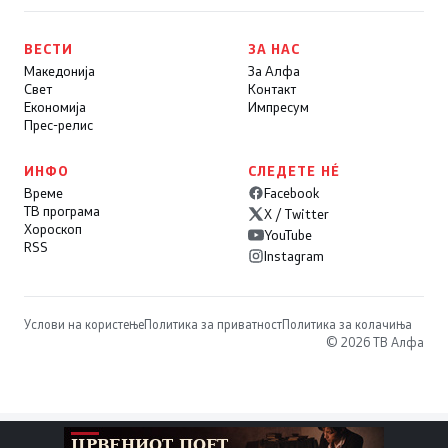
ВЕСТИ
ЗА НАС
Македонија
За Алфа
Свет
Контакт
Економија
Импресум
Прес-релис
ИНФО
СЛЕДЕТЕ НÉ
Време
Facebook
ТВ програма
X / Twitter
Хороскоп
YouTube
RSS
Instagram
Услови на користење
Политика за приватност
Политика за колачиња
© 2026 ТВ Алфа