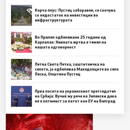
Корча плус: Пустец заборавен, се соочува
со недостаток на инвестиции во
инфраструктурата
Во Прилеп одбележани 25 години од
Карпалак: Нивната жртва е темел на
нашата одговорност
Летна Света Петка, заштитничка на
селото, ја одбележаа Македонците во село
Леска, Општина Пустец
Прва посета на украинскиот претседател
на Србија: Вучиќ му рече на Зеленски дека
не е оптимист за патот кон ЕУ на Белград