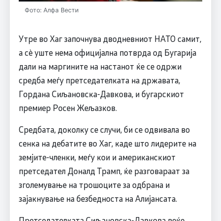
Фото: Алфа Вести
Утре во Хаг започнува дводневниот НАТО самит,
а сè уште нема официјална потврда од Бугарија
дали на маргините на настанот ќе се одржи
средба меѓу претседателката на државата,
Гордана Сиљановска-Давкова, и бугарскиот
премиер Росен Жељазков.
Средбата, доколку се случи, би се одвивала во
сенка на дебатите во Хаг, каде што лидерите на
земјите-членки, меѓу кои и американскиот
претседател Доналд Трамп, ќе разговараат за
зголемување на трошоците за одбрана и
зајакнување на безбедноста на Алијансата.
Претседателката Сиљановска-Давкова веќе