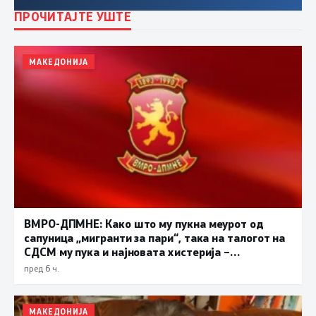
ПРОЧИТАЈТЕ УШТЕ
МАКЕДОНИЈА
ВМРО-ДПМНЕ: Како што му пукна меурот од
сапуница „мигранти за пари“, така на талогот на
СДСМ му пука и најновата хистерија –
прифаќање на француски предлог
пред 6 ч.
МАКЕДОНИЈА