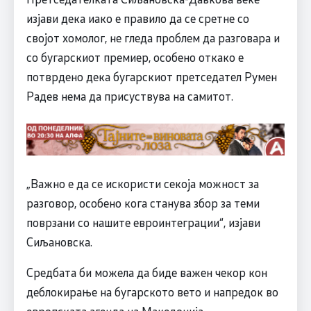
изјави дека иако е правило да се сретне со
својот хомолог, не гледа проблем да разговара и
со бугарскиот премиер, особено откако е
потврдено дека бугарскиот претседател Румен
Радев нема да присуствува на самитот.
„Важно е да се искористи секоја можност за
разговор, особено кога станува збор за теми
поврзани со нашите евроинтеграции“, изјави
Сиљановска.
Средбата би можела да биде важен чекор кон
деблокирање на бугарското вето и напредок во