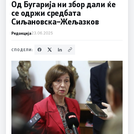
Од Бугарија ни збор дали ќе
се одржи средбата
Сиљановска–Жељазков
Редакција
23.06.2025
СПОДЕЛИ: