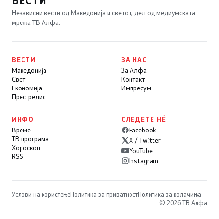
ВЕСТИ
Независни вести од Македонија и светот, дел од медиумската
мрежа ТВ Алфа.
ВЕСТИ
ЗА НАС
Македонија
За Алфа
Свет
Контакт
Економија
Импресум
Прес-релис
ИНФО
СЛЕДЕТЕ НÉ
Време
Facebook
ТВ програма
X / Twitter
Хороскоп
YouTube
RSS
Instagram
Услови на користење
Политика за приватност
Политика за колачиња
© 2026 ТВ Алфа