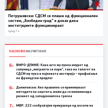
Петрушевски: СДСМ се плаши од функционален
систем, „Безбеден град“ е доказ дека
институциите функционираат
пред 7 ч.
НАЈНОВО
НАЈЧИТАНО
6
ВМРО-ДПМНЕ: Како што му пукна меурот од
Ч
сапуница „мигранти за пари“, така на талогот на
СДСМ му пука и најновата хистерија – прифаќање
на француски предлог
6
Даниловски: Ако правилно се применуваат
Ч
методите на заштита, може да се минимизира
ризикот од западнонилска треска
7
МВР: 222 сообраќајни прекршоци од возачи на
Ч