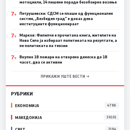
мотоцикли, 14 лишени поради безобѕирно возење
7
Петрушевски: СДСМ се плаши од функционален
Ч
систем, „Безбеден град“ е доказ дека
институциите функционираат
7
Марков: Филипче е прочитана книга, жителите на
Ч
Ново Село ја избираат политиката на резултати, а
не политиката на тензии
7
Вкупно 18 пожари на отворено денеска до 18
Ч
часот, два се активни
ПРИКАЖИ УШТЕ ВЕСТИ →
РУБРИКИ
ЕКОНОМИЈА
4786
МАКЕДОНИЈА
39101
СВЕТ
2194