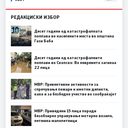
РЕДАКЦИСКИ ИЗБОР
Десет години од катастрофалната
поплава во населените места во општина
Гази Баба
Десет години од катастрофалните
поплави во Скопско: Во невремето загинаа
22 лица
МВР: Превентивни активности за
спречување пожари и имотни деликти,
како и за безбедно учество во сообраќајот
МВР: Приведени 15 лица поради
безобѕирно управување моторно возило,
петмина малолетници