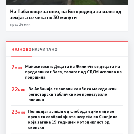
На Табановце за влез, на Богородица за излез од
земјата се чека по 30 минути
пред 24 мин.
НАЈНОВО
НАЈЧИТАНО
7
Манасиевски: Децата на Филипче се децата на
МИН
предавникот Заев, талогот од СДСМ исплива на
површина
22
Во Албанија се запали комбе со македонски
МИН
регистарски таблички кое превезувало
пилиња
23
Полицијата лиши од слобода едно лице во
МИН
врска со сообраќајната несреќа во Скопје во
која загина 19-годишен мотоциклист од
скопско