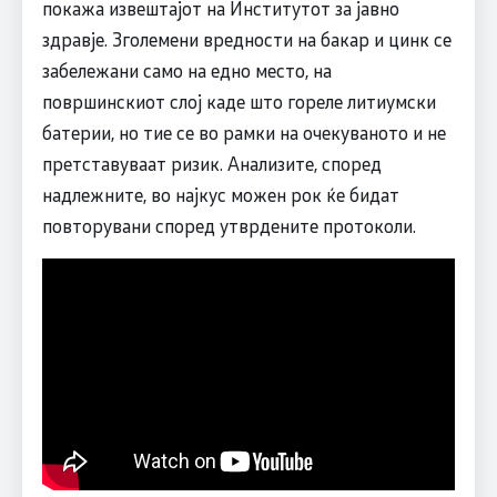
покажа извештајот на Институтот за јавно
здравје. Зголемени вредности на бакар и цинк се
забележани само на едно место, на
површинскиот слој каде што гореле литиумски
батерии, но тие се во рамки на очекуваното и не
претставуваат ризик. Анализите, според
надлежните, во најкус можен рок ќе бидат
повторувани според утврдените протоколи.