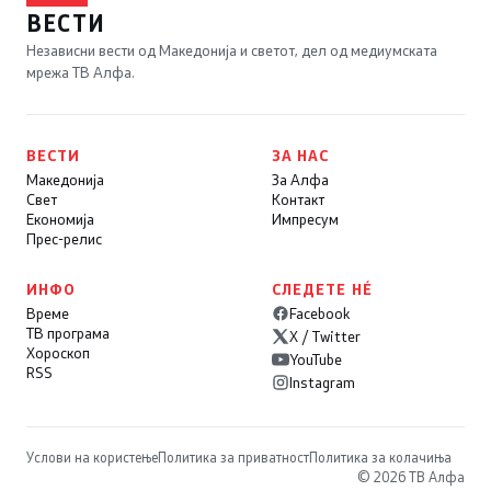
ВЕСТИ
Независни вести од Македонија и светот, дел од медиумската
мрежа ТВ Алфа.
ВЕСТИ
ЗА НАС
Македонија
За Алфа
Свет
Контакт
Економија
Импресум
Прес-релис
ИНФО
СЛЕДЕТЕ НÉ
Време
Facebook
ТВ програма
X / Twitter
Хороскоп
YouTube
RSS
Instagram
Услови на користење
Политика за приватност
Политика за колачиња
© 2026 ТВ Алфа