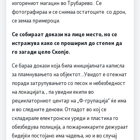
изгорениот магацин во Трубарево. Се
фотографираа и се снимаа остатоците со дрон,
се земаа примероци.
Се собираат докази на лице место, но се
истражува како се проширил до степен да
го загади цело Скопје.
Се бараа докази која била иницијалната каписла
за пламнувањето на објектот…Увидот е отежнат
поради затрупувањето со песок и небезбедност
на локацијата, , па увидни екипи во
рециклаторниот центар на „Ф-групација“ ќе има
и во следните денови. Отпадот во кој се
складирале електронски уреди и пластика го
обезбедува полиција, а пожарникарите дежураат
бидејќи постојано има чадења, но и во случај