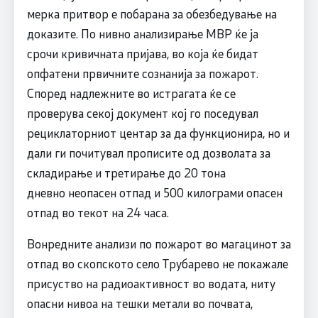
мерка притвор е побарана за обезбедување на
доказите. По нивно анализирање МВР ќе ја
срочи кривичната пријава, во која ќе бидат
опфатени првичните сознанија за пожарот.
Според надлежните во истрагата ќе се
проверува секој документ кој го поседувал
рециклаторниот центар за да функционира, но и
дали ги почитувал прописите од дозволата за
складирање и третирање до 20 тона
дневно неопасен отпад и 500 килограми опасен
отпад во текот на 24 часа.
Вонредните анализи по пожарот во магацинот за
отпад во скопското село Трубарево не покажале
присуство на радиоактивност во водата, ниту
опасни нивоа на тешки метали во почвата,