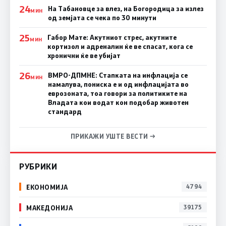
24
На Табановце за влез, на Богородица за излез
МИН
од земјата се чека по 30 минути
25
Габор Мате: Акутниот стрес, акутните
МИН
кортизол и адреналин ќе ве спасат, кога се
хронични ќе ве убијат
26
ВМРО-ДПМНЕ: Стапката на инфлација се
МИН
намалува, пониска е и од инфлацијата во
еврозоната, тоа говори за политиките на
Владата кои водат кон подобар животен
стандард
ПРИКАЖИ УШТЕ ВЕСТИ →
РУБРИКИ
ЕКОНОМИЈА
4794
МАКЕДОНИЈА
39175