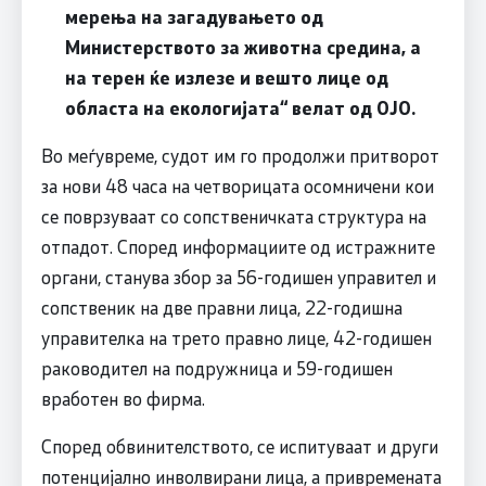
мерења на загадувањето од
Министерството за животна средина, а
на терен ќе излезе и вешто лице од
областа на екологијата“ велат од ОЈО.
Во меѓувреме, судот им го продолжи притворот
за нови 48 часа на четворицата осомничени кои
се поврзуваат со сопственичката структура на
отпадот. Според информациите од истражните
органи, станува збор за 56-годишен управител и
сопственик на две правни лица, 22-годишна
управителка на трето правно лице, 42-годишен
раководител на подружница и 59-годишен
вработен во фирма.
Според обвинителството, се испитуваат и други
потенцијално инволвирани лица, а привремената