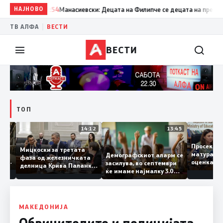
НАЈНОВО
09:54
Манасиевски: Децата на Филипче се децата на предавнико
|
ТВ АЛФА
ВЕСТИ
ВЕСТИ
ТОП
15:20
14:12
13:45
Просек
Мицкоски за третата
е
матура
Демографскиот аларм се
фаза од железничката
о: Во
оценка
засилува, во септември
делница Крива Паланка
а 22
ќе имаме најмалку 3.000
– Деве Баир: Проектот
првачиња помалку
нема да заврши на
половина тунел во слепа
улица, сега имаме
целина
МАКЕДОНИЈА
Обвинителите и полицијата