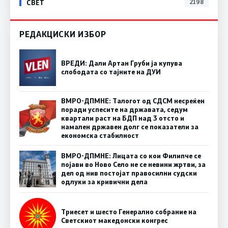
СВЕТ
2198
РЕДАКЦИСКИ ИЗБОР
ВРЕДИ: Дали Артан Груби ја купува
слободата со тајните на ДУИ
ВМРО-ДПМНЕ: Талогот од СДСМ несреќен
поради успесите на државата, седум
квартали раст на БДП над 3 отсто и
намален државен долг се показатели за
економска стабилност
ВМРО-ДПМНЕ: Лицата со кои Филипче се
појави во Ново Село не се невини жртви, за
дел од нив постојат правосилни судски
одлуки за кривични дела
Триесет и шесто Генерално собрание на
Светскиот македонски конгрес