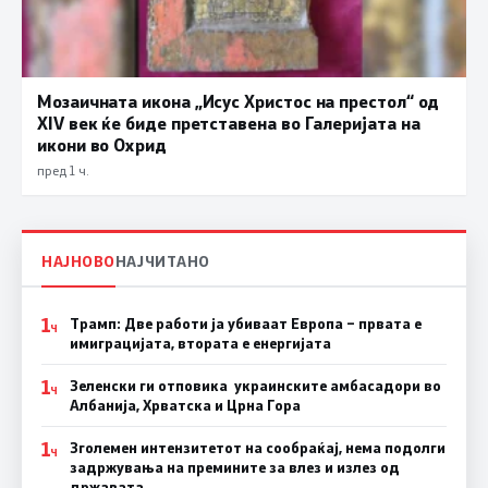
Мозаичната икона „Исус Христос на престол“ од
XIV век ќе биде претставена во Галеријата на
икони во Охрид
пред 1 ч.
НАЈНОВО
НАЈЧИТАНО
1
Трамп: Две работи ја убиваат Европа – првата е
Ч
имиграцијата, втората е енергијата
1
Зеленски ги отповика украинските амбасадори во
Ч
Албанија, Хрватска и Црна Гора
1
Зголемен интензитетот на сообраќај, нема подолги
Ч
задржувања на премините за влез и излез од
државата