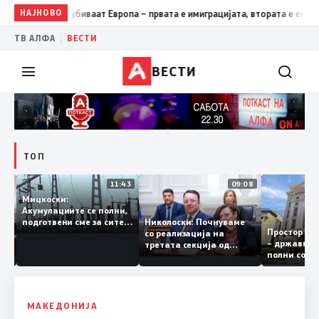
НАЈНОВО
07:27
Трамп: Две работи ја убиваат Европа – првата е имигра
|
ТВ АЛФА
ВЕСТИ
ВЕСТИ
ТОП
12:03
11:43
09:08
Мицкоски:
Акумулациите се полни,
ант
Николоски: Почнуваме
подготвени сме за сите
Простор 
 за
со реализација на
ризици, не размислување
– државн
а
третата секција од
за поскапување на
полни со
железничкиот Коридор
струјата
8, Македонија станува
раскрсница на Балканот
МАКЕДОНИЈА