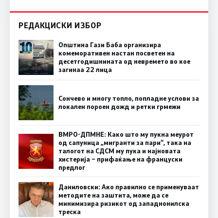
РЕДАКЦИСКИ ИЗБОР
Општина Гази Баба организира
комеморативен настан посветен на
десетгодишнината од невремето во кое
загинаа 22 лица
Сончево и многу топло, попладне услови за
локален пороен дожд и ретки грмежи
ВМРО-ДПМНЕ: Како што му пукна меурот
од сапуница „мигранти за пари“, така на
талогот на СДСМ му пука и најновата
хистерија – прифаќање на француски
предлог
Даниловски: Ако правилно се применуваат
методите на заштита, може да се
минимизира ризикот од западнонилска
треска