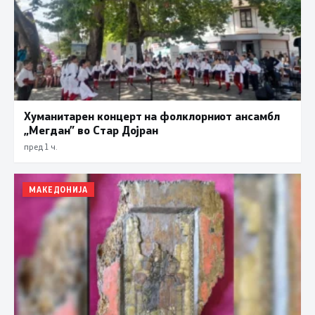
Хуманитарен концерт на фолклорниот ансамбл
„Мегдан” во Стар Дојран
пред 1 ч.
МАКЕДОНИЈА