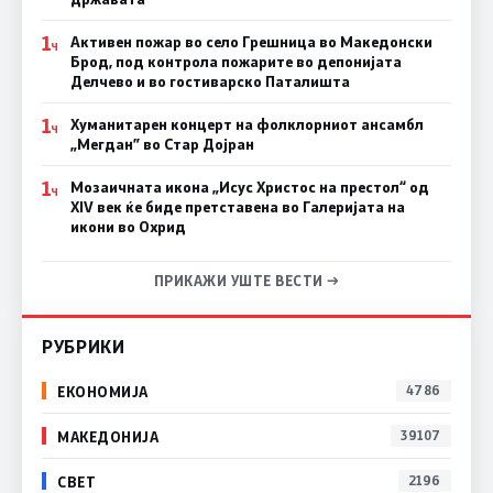
1
Активен пожар во село Грешница во Македонски
Ч
Брод, под контрола пожарите во депонијата
Делчево и во гостиварско Паталишта
1
Хуманитарен концерт на фолклорниот ансамбл
Ч
„Мегдан” во Стар Дојран
1
Мозаичната икона „Исус Христос на престол“ од
Ч
XIV век ќе биде претставена во Галеријата на
икони во Охрид
ПРИКАЖИ УШТЕ ВЕСТИ →
РУБРИКИ
ЕКОНОМИЈА
4786
МАКЕДОНИЈА
39107
СВЕТ
2196