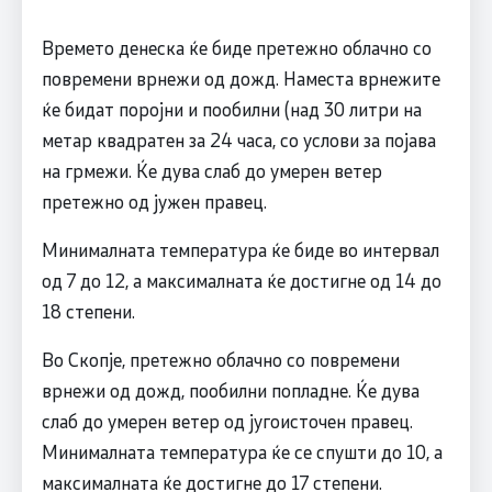
Времето денеска ќе биде претежно облачно со
повремени врнежи од дожд. Наместа врнежите
ќе бидат поројни и пообилни (над 30 литри на
метар квадратен за 24 часа, со услови за појава
на грмежи. Ќе дува слаб до умерен ветер
претежно од јужен правец.
Минималната температура ќе биде во интервал
од 7 до 12, а максималната ќе достигне од 14 до
18 степени.
Во Скопје, претежно облачно со повремени
врнежи од дожд, пообилни попладне. Ќе дува
слаб до умерен ветер од југоисточен правец.
Минималната температура ќе се спушти до 10, а
максималната ќе достигне до 17 степени.