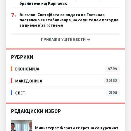
бранители кај Карпалак
7
Ангелов: Состојбата со водата во Гостивар
Ч
постепено се стабилизира, но се уште не е погодна
за пиење и за готвење
ПРИКАЖИ УШТЕ ВЕСТИ →
РУБРИКИ
ЕКОНОМИЈА
4794
МАКЕДОНИЈА
39162
СВЕТ
2198
РЕДАКЦИСКИ ИЗБОР
Министерот Ферати се сретна со турскиот