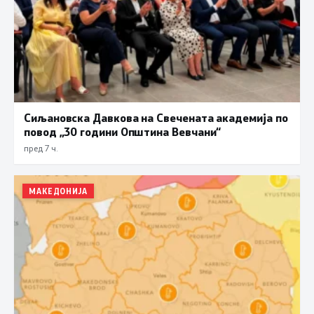
Сиљановска Давкова на Свечената академија по
повод „30 години Општина Вевчани“
пред 7 ч.
МАКЕДОНИЈА