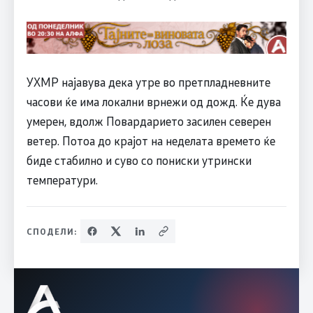
УХМР најавува дека утре во претпладневните
часови ќе има локални врнежи од дожд. Ќе дува
умерен, вдолж Повардарието засилен северен
ветер. Потоа до крајот на неделата времето ќе
биде стабилно и суво со пониски утрински
температури.
СПОДЕЛИ: