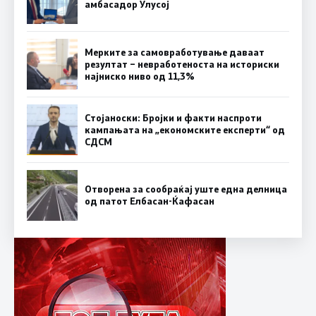
амбасадор Улусој
Мерките за самовработување даваат
резултат – невработеноста на историски
најниско ниво од 11,3%
Стојаноски: Бројки и факти наспроти
кампањата на „економските експерти“ од
СДСM
Отворена за сообраќај уште една делница
од патот Елбасан-Ќафасан