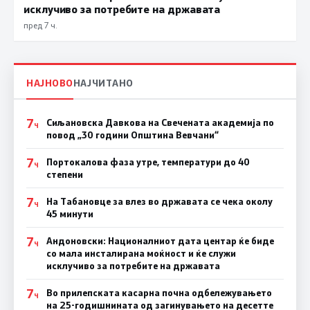
исклучиво за потребите на државата
пред 7 ч.
НАЈНОВО
НАЈЧИТАНО
7
Сиљановска Давкова на Свечената академија по
Ч
повод „30 години Општина Вевчани“
7
Портокалова фаза утре, температури до 40
Ч
степени
7
На Табановце за влез во државата се чека околу
Ч
45 минути
7
Андоновски: Националниот дата центар ќе биде
Ч
со мала инсталирана моќност и ќе служи
исклучиво за потребите на државата
7
Во прилепската касарна почна одбележувањето
Ч
на 25-годишнината од загинувањето на десетте