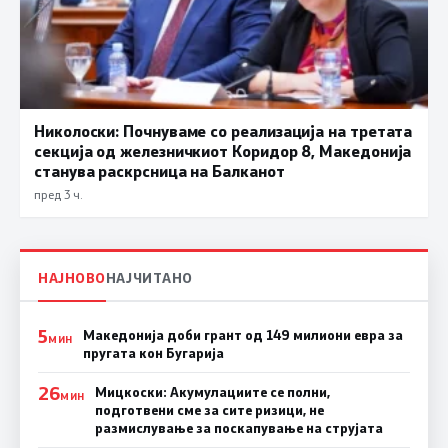
Николоски: Почнуваме со реализација на третата
секција од железничкиот Коридор 8, Македонија
станува раскрсница на Балканот
пред 3 ч.
НАЈНОВО
НАЈЧИТАНО
5
Македонија доби грант од 149 милиони евра за
МИН
пругата кон Бугарија
26
Мицкоски: Акумулациите се полни,
МИН
подготвени сме за сите ризици, не
размислување за поскапување на струјата