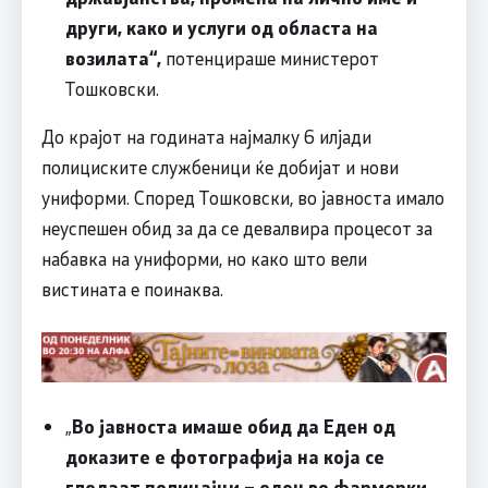
други, како и услуги од областа на
возилата“,
потенцираше министерот
Тошковски.
До крајот на годината најмалку 6 илјади
полициските службеници ќе добијат и нови
униформи. Според Тошковски, во јавноста имало
неуспешен обид за да се девалвира процесот за
набавка на униформи, но како што вели
вистината е поинаква.
„
Во јавноста имаше обид да Еден од
доказите е фотографија на која се
гледаат полицајци – еден во фармерки,