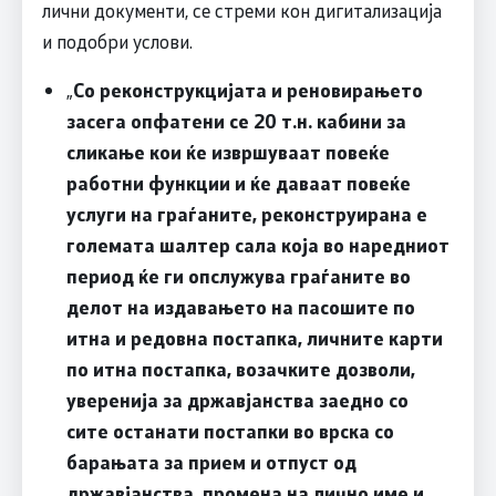
лични документи, се стреми кон дигитализација
и подобри услови.
„
Со реконструкцијата и реновирањето
засега опфатени се 20 т.н. кабини за
сликање кои ќе извршуваат повеќе
работни функции и ќе даваат повеќе
услуги на граѓаните, реконструирана е
големата шалтер сала која во наредниот
период ќе ги опслужува граѓаните во
делот на издавањето на пасошите по
итна и редовна постапка, личните карти
по итна постапка, возачките дозволи,
уверенија за државјанства заедно со
сите останати постапки во врска со
барањата за прием и отпуст од
државјанства, промена на лично име и