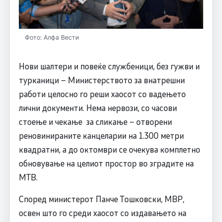
Фото: Алфа Вести
Нови шалтери и повеќе службеници, без гужви и
турканици – Министерството за внатрешни
работи целосно го реши хаосот со вадењето
лични документи. Нема нервози, со часови
стоење и чекање за сликање – отворени
реновинираните канцеларии на 1.300 метри
квадратни, а до октомври се очекува комплетно
обновување на целиот простор во зградите на
МТВ.
Според министерот Панче Тошковски, МВР,
освен што го среди хаосот со издавањето на