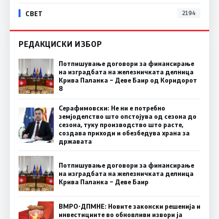
СВЕТ
2194
РЕДАКЦИСКИ ИЗБОР
Потпишување договори за финансирање
на изградбата на железничката делница
Крива Паланка – Деве Баир од Коридорот
8
Серафимовски: Не ни е потребно
земјоделство што опстојува од сезона до
сезона, туку производство што расте,
создава приходи и обезбедува храна за
државата
Потпишување договори за финансирање
на изградбата на железничката делница
Крива Паланка – Деве Баир
ВМРО-ДПМНЕ: Новите законски решенија и
инвестициите во обновливи извори ја