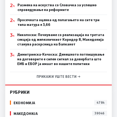
2
Размена на искуства со Словачка за успешно
Ч
спроведување на реформите
2
Просечната оценка од полагањето на сите три
Ч
типа матура е 3,66
3
Николоски: Почнуваме со реализација на третата
Ч
секција од железничкиот Коридор 8, Македонија
станува раскрсница на Балканот
3
Димитриеска-Кочоска: Денешното потпишување
Ч
на договорите е силен сигнал за довербата што
ЕИБ и ЕБОР ја имаат во нашите политики
ПРИКАЖИ УШТЕ ВЕСТИ →
РУБРИКИ
ЕКОНОМИЈА
4784
МАКЕДОНИЈА
39046