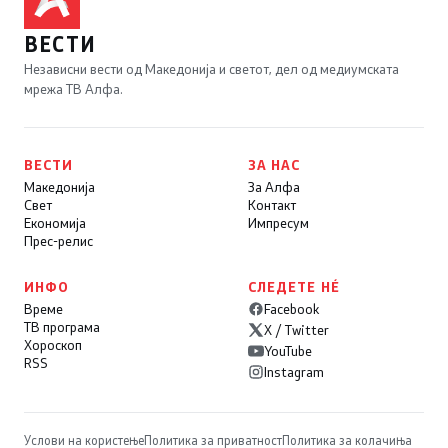
ВЕСТИ
Независни вести од Македонија и светот, дел од медиумската
мрежа ТВ Алфа.
ВЕСТИ
ЗА НАС
Македонија
За Алфа
Свет
Контакт
Економија
Импресум
Прес-релис
ИНФО
СЛЕДЕТЕ НÉ
Време
Facebook
ТВ програма
X / Twitter
Хороскоп
YouTube
RSS
Instagram
Услови на користење
Политика за приватност
Политика за колачиња