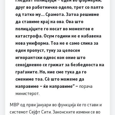
друг во работничко одело, трет со палто
од татко му… Срамота. Затоа решивме
да ставиме крај на ова
.
Ова што
полицајците го носат во моментов е
катастрофа. Осум години не е набавена
нова униформа. Тоа не е само слика за
еден пропуст, туку за целосен
игнорантски однос кон оние што
секојдневно се грижат за безбедноста на
граѓаните. Но, ние сме тука да го
смениме тоа. Сѐ што можеме да
направиме – ќе направиме“ –
порача
министерот.
МВР од први јануари во функција ќе го стави и
системот Сејфт Сити. Законските измени се во