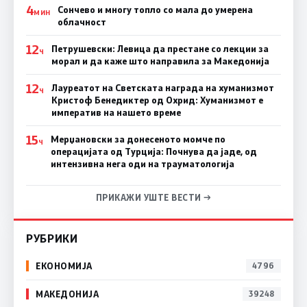
4
Сончево и многу топло со мала до умерена
МИН
облачност
12
Петрушевски: Левица да престане со лекции за
Ч
морал и да каже што направила за Македонија
12
Лауреатот на Светската награда на хуманизмот
Ч
Кристоф Бенедиктер од Охрид: Хуманизмот е
императив на нашето време
15
Мерџановски за донесеното момче по
Ч
операцијата од Турција: Почнува да јаде, од
интензивна нега оди на трауматологија
ПРИКАЖИ УШТЕ ВЕСТИ →
РУБРИКИ
ЕКОНОМИЈА
4796
МАКЕДОНИЈА
39248