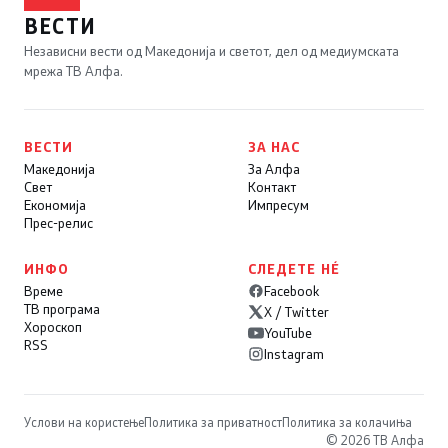
ВЕСТИ
Независни вести од Македонија и светот, дел од медиумската
мрежа ТВ Алфа.
ВЕСТИ
ЗА НАС
Македонија
За Алфа
Свет
Контакт
Економија
Импресум
Прес-релис
ИНФО
СЛЕДЕТЕ НÉ
Време
Facebook
ТВ програма
X / Twitter
Хороскоп
YouTube
RSS
Instagram
Услови на користење
Политика за приватност
Политика за колачиња
© 2026 ТВ Алфа