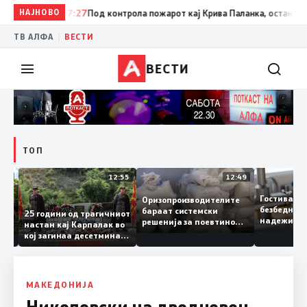
НАЈНОВО
07:27
Под контрола пожарот кај Крива Паланка, останатите се 
|
ТВ АЛФА
ВЕСТИ
ВЕСТИ
ТОП
13:04
12:55
12:49
Гостива
Оризопроизводителите
безбедн
бараат системски
онија
25 години од трагичниот
надежи
решенија за поевтино
настан кај Карпалак во
следна
производство
кој загинаа десетмина
може да
македонски бранители
МАКЕДОНИЈА
Николовски на дводневен