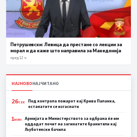
Петрушевски: Левица да престане со лекции за
морал и да каже што направила за Македонија
пред 12 ч.
НАЈНОВО
НАЈЧИТАНО
26
Под контрола пожарот кај Крива Паланка,
СЕК
останатите се изгаснати
1
Армијата и Министерството за одбрана ќе им
МИН
оддадат почит на загинатите бранители кај
Љуботенски бачила