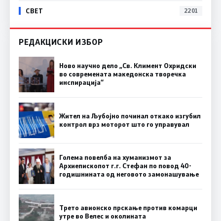
СВЕТ
2201
РЕДАКЦИСКИ ИЗБОР
Ново научно дело „Св. Климент Охридски
во современата македонска творечка
инспирација“
Жител на Љубојно починал откако изгубил
контрол врз моторот што го управувал
Голема повелба на хуманизмот за
Архиепископот г.г. Стефан по повод 40-
годишнината од неговото замонашување
Трето авионско прскање против комарци
утре во Велес и околината