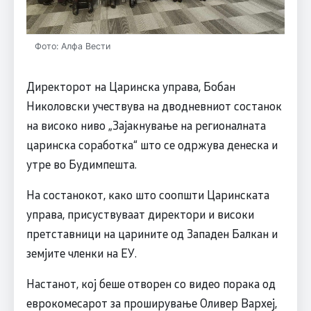
Фото: Алфа Вести
Директорот на Царинска управа, Бобан
Николовски учествува на дводневниот состанок
на високо ниво „Зајакнување на регионалната
царинска соработка“ што се одржува денеска и
утре во Будимпешта.
На состанокот, како што соопшти Царинската
управа, присуствуваат директори и високи
претставници на царините од Западен Балкан и
земјите членки на ЕУ.
Настанот, кој беше отворен со видео порака од
еврокомесарот за проширување Оливер Вархеј,