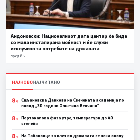
Андоновски: Националниот дата центар ќе биде
со мала инсталирана моќност и ќе служи
исклучиво за потребите на државата
пред 8 ч.
НАЈНОВО
НАЈЧИТАНО
8
Сиљановска Давкова на Свечената академија по
Ч
повод „30 години Општина Вевчани“
8
Портокалова фаза утре, температури до 40
Ч
степени
8
На Табановце за влез во државата се чека околу
Ч