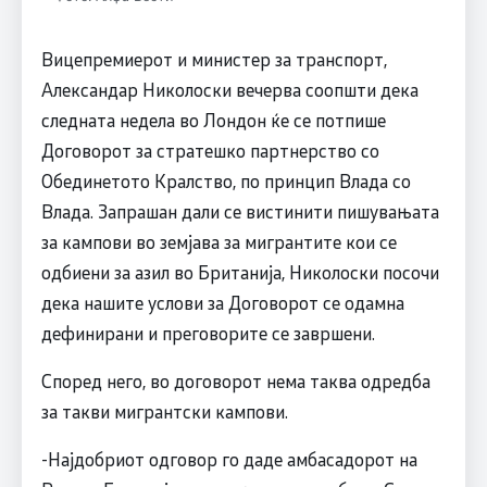
Вицепремиерот и министер за транспорт,
Александар Николоски вечерва соопшти дека
следната недела во Лондон ќе се потпише
Договорот за стратешко партнерство со
Обединетото Кралство, по принцип Влада со
Влада. Запрашан дали се вистинити пишувањата
за кампови во земјава за мигрантите кои се
одбиени за азил во Британија, Николоски посочи
дека нашите услови за Договорот се одамна
дефинирани и преговорите се завршени.
Според него, во договорот нема таква одредба
за такви мигрантски кампови.
-Најдобриот одговор го даде амбасадорот на