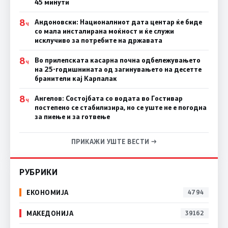
45 минути
8
Андоновски: Националниот дата центар ќе биде
Ч
со мала инсталирана моќност и ќе служи
исклучиво за потребите на државата
8
Во прилепската касарна почна одбележувањето
Ч
на 25-годишнината од загинувањето на десетте
бранители кај Карпалак
8
Ангелов: Состојбата со водата во Гостивар
Ч
постепено се стабилизира, но се уште не е погодна
за пиење и за готвење
ПРИКАЖИ УШТЕ ВЕСТИ →
РУБРИКИ
ЕКОНОМИЈА
4794
МАКЕДОНИЈА
39162