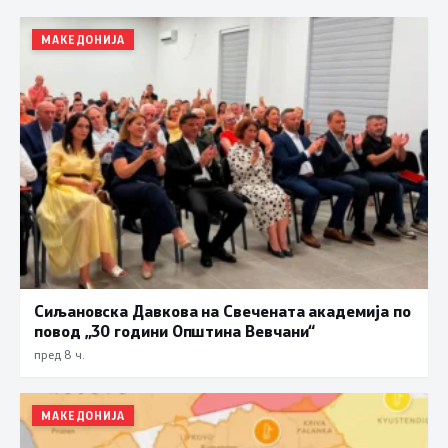
МАКЕДОНИЈА
Сиљановска Давкова на Свечената академија по
повод „30 години Општина Вевчани“
пред 8 ч.
МАКЕДОНИЈА