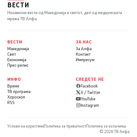
ВЕСТИ
Независни вести од Македонија и светот, дел од медиумската
мрежа ТВ Алфа.
ВЕСТИ
ЗА НАС
Македонија
За Алфа
Свет
Контакт
Економија
Импресум
Прес-релис
ИНФО
СЛЕДЕТЕ НÉ
Време
Facebook
ТВ програма
X / Twitter
Хороскоп
YouTube
RSS
Instagram
Услови на користење
Политика за приватност
Политика за колачиња
© 2026 ТВ Алфа