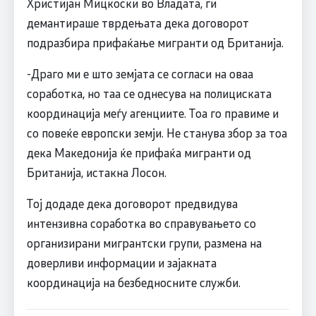
Христијан Мицкоски во Владата, ги
демантираше тврдењата дека договорот
подразбира прифаќање мигранти од Британија.
-Драго ми е што земјата се согласи на оваа
соработка, но таа се однесува на полициската
координација меѓу агенциите. Тоа го правиме и
со повеќе европски земји. Не станува збор за тоа
дека Македонија ќе прифаќа мигранти од
Британија, истакна Лосон.
Тој додаде дека договорот предвидува
интензивна соработка во справувањето со
организирани мигрантски групи, размена на
доверливи информации и зајакната
координација на безбедносните служби.