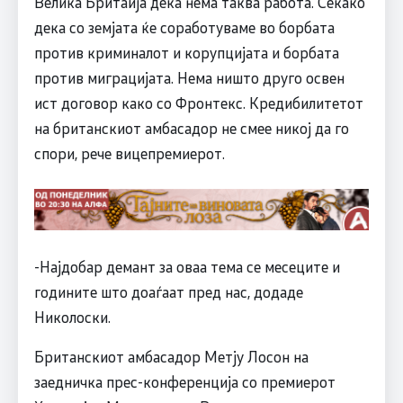
Велика Бритаија дека нема таква работа. Секако
дека со земјата ќе соработуваме во борбата
против криминалот и корупцијата и борбата
против миграцијата. Нема ништо друго освен
ист договор како со Фронтекс. Кредибилитетот
на британскиот амбасадор не смее никој да го
спори, рече вицепремиерот.
-Најдобар демант за оваа тема се месеците и
годините што доаѓаат пред нас, додаде
Николоски.
Британскиот амбасадор Метју Лосон на
заедничка прес-конференција со премиерот