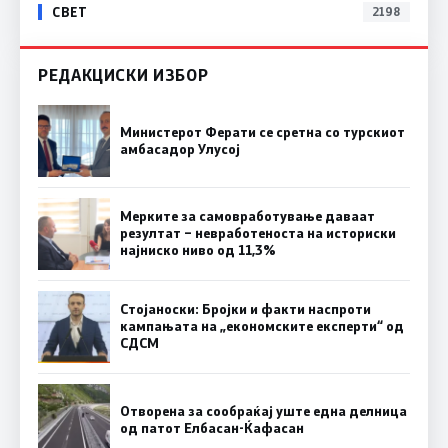
СВЕТ
2198
РЕДАКЦИСКИ ИЗБОР
Министерот Ферати се сретна со турскиот
амбасадор Улусој
Мерките за самовработување даваат
резултат – невработеноста на историски
најниско ниво од 11,3%
Стојаноски: Бројки и факти наспроти
кампањата на „економските експерти“ од
СДСM
Отворена за сообраќај уште една делница
од патот Елбасан-Ќафасан