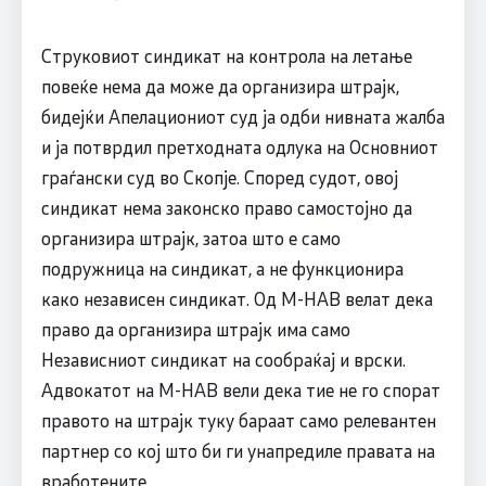
Струковиот синдикат на контрола на летање
повеќе нема да може да организира штрајк,
бидејќи Апелациониот суд ја одби нивната жалба
и ја потврдил претходната одлука на Основниот
граѓански суд во Скопје. Според судот, овој
синдикат нема законско право самостојно да
организира штрајк, затоа што е само
подружница на синдикат, а не функционира
како независен синдикат. Од М-НАВ велат дека
право да организира штрајк има само
Независниот синдикат на сообраќај и врски.
Адвокатот на М-НАВ вели дека тие не го спорат
правото на штрајк туку бараат само релевантен
партнер со кој што би ги унапредиле правата на
вработените.