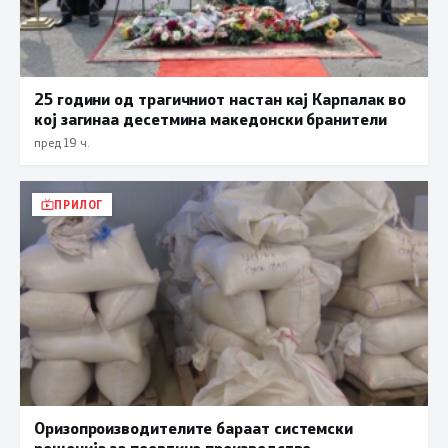
25 години од трагичниот настан кај Карпалак во
кој загинаа десетмина македонски бранители
пред 19 ч.
ПРИЛОГ
Оризопроизводителите бараат системски
решенија за поевтино производство