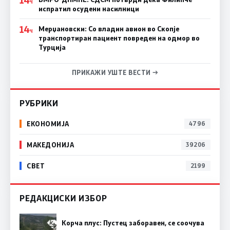
Ч
испратил осудени насилници
14
Мерџановски: Со владин авион во Скопје
Ч
транспортиран пациент повреден на одмор во
Турција
ПРИКАЖИ УШТЕ ВЕСТИ →
РУБРИКИ
ЕКОНОМИЈА
4796
МАКЕДОНИЈА
39206
СВЕТ
2199
РЕДАКЦИСКИ ИЗБОР
Корча плус: Пустец заборавен, се соочува