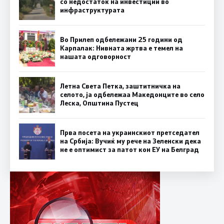
со недостаток на инвестиции во
инфраструктурата
Во Прилеп одбележани 25 години од
Карпалак: Нивната жртва е темел на
нашата одговорност
Летна Света Петка, заштитничка на
селото, ја одбележаа Македонците во село
Леска, Општина Пустец
Прва посета на украинскиот претседател
на Србија: Вучиќ му рече на Зеленски дека
не е оптимист за патот кон ЕУ на Белград