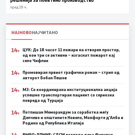
пред 19 ч.
НАЈНОВО
НАЈЧИТАНО
14
ЦУК: До 18 часот 11 пожари на отворен простор,
Ч
од кои три се активни – изгаснат пожарот кај
село Чифлик
14
Промовиран првиот графички роман – стрип од
Ч
авторот Бобан Пешов
14
МЗ: Со координирана институционална акција
Ч
успешно транспортиран пациент со сериозна
повреда од Турција
14
Потпишан Меморандум за соработка меѓу
Ч
Делчево и општините Новело, Монфорте д’Алба и
Родино од Република Италија
14
ВМРО-ДПМНЕ: СДСM потврди дека Филипче