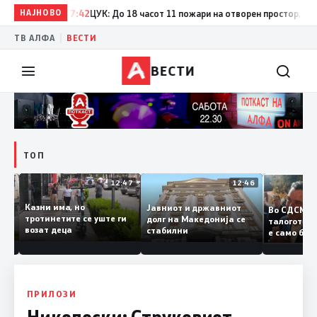
НАЈНОВО
17:42
ЦУК: До 18 часот 11 пожари на отворен простор, од кои 
|
ТВ АЛФА
ВЕСТИ
ВЕСТИ
ТОП
12:50
12:47
12:46
Казни има, но
Јавниот и државниот
Во СДСМ
дии и
тротинетите се уште ги
долг на Македонија се
талогот
возат деца
стабилни
е само 
ието
копија 
Заев
ПРИЛОЗИ
Николоски: Струковиот