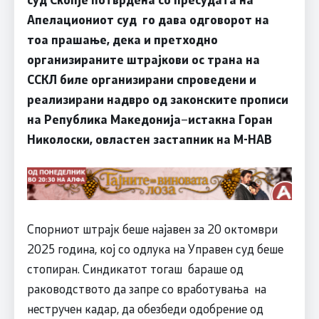
Апелациониот суд го дава одговорот на
тоа прашање, дека и претходно
организираните штрајкови ос трана на
ССКЛ биле организирани спроведени и
реализирани надвро од законските прописи
на Република Македонија
–
истакна
Горан
Николоски, овластен застапник на М-НАВ
Спорниот штрајк беше најавен за 20 октомври
2025 година, кој со одлука на Управен суд беше
стопиран
. Синдикатот тогаш бараше од
раководството да запре со вработувања на
нестручен кадар, да обезбеди одобрение од