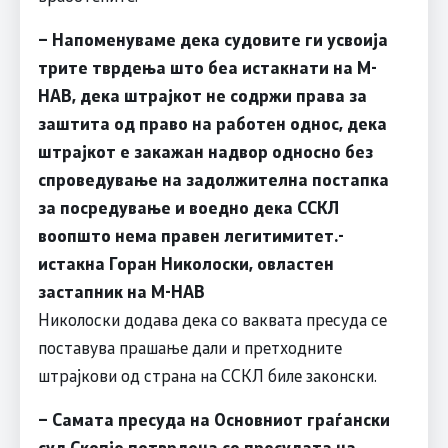
– Напоменуваме дека судовите ги усвоија
трите тврдења што беа истакнати на М-
НАВ, дека штрајкот не содржи права за
заштита од право на работен однос, дека
штрајкот е закажан надвор односно без
спроведување на задолжителна постапка
за посредување и воедно дека ССКЛ
воопшто нема правен легитимитет.-
истакна
Горан Николоски, овластен
застапник на М-НАВ
Николоски додава дека со ваквата пресуда се
поставува прашање дали и претходните
штрајкови од страна на ССКЛ биле законски.
– Самата пресуда на Основниот граѓански
суд Скопје потврдена со пресудата на