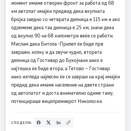
момент имаме отворен фронт за работа од 68
км автопат имајќи предвид дека вкупната
бројка заедно со четврата делница е 115 км и ако
одземеме дека таа делница е 25 км, значи дека
од вкупно 90 на 68 километри веќе се работи.
Мислам дека Битола -Прилеп ќе биде прв
завршен, колку и да звучи чудно, втората
делница од Гостивар до Букојчани иако е
најтешка ќе биде втора, а Тетово – Гостивар
иако изгледа најлесен ќе се заврши на крај имајќи
предид дека имаме население на двете страни
од автопатот и доста внимателно одиме таму,
потенцираше вицепремиерот Николоски.
СПОДЕЛИ: