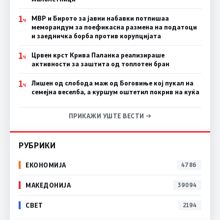
1
МВР и Бирото за јавни набавки потпишаа
Ч
меморандум за поефикасна размена на податоци
и заедничка борба против корупцијата
1
Црвен крст Крива Паланка реализираше
Ч
активности за заштита од топлотен бран
1
Лишен од слобода маж од Боговиње кој пукал на
Ч
семејна веселба, а куршум оштетил покрив на куќа
ПРИКАЖИ УШТЕ ВЕСТИ →
РУБРИКИ
ЕКОНОМИЈА
4786
МАКЕДОНИЈА
39094
СВЕТ
2194