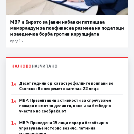
МВР и Бирото за јавни набавки потпишаа
меморандум за поефикасна размена на податоци
и заедничка борба против корупцијата
пред 1 ч.
НАЈНОВО
НАЈЧИТАНО
1
Десет години од катастрофалните поплави во
Ч
Скопско: Во невремето загинаа 22 лица
1
МВР: Превентивни активности за спречување
Ч
пожари и имотни деликти, како и за безбедно
учество во сообраќајот
1
МВР: Приведени 15 лица поради безобѕирно
Ч
управување моторно возило, петмина
малолетници