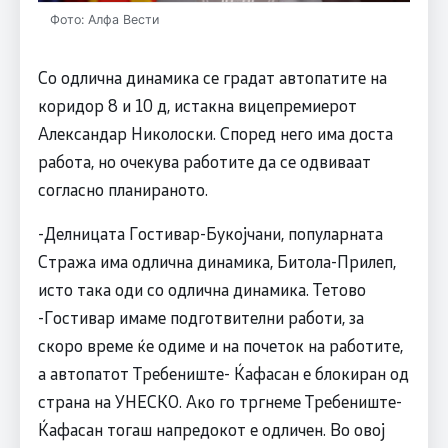
Фото: Алфа Вести
Со одлична динамика се градат автопатите на
коридор 8 и 10 д, истакна вицепремиерот
Александар Николоски. Според него има доста
работа, но очекува работите да се одвиваат
согласно планираното.
-Делницата Гостивар-Букојчани, популарната
Стража има одлична динамика, Битола-Прилеп,
исто така оди со одлична динамика. Тетово
-Гостивар имаме подготвителни работи, за
скоро време ќе одиме и на почеток на работите,
а автопатот Требениште- Ќафасан е блокиран од
страна на УНЕСКО. Ако го тргнеме Требениште-
Ќафасан тогаш напредокот е одличен. Во овој