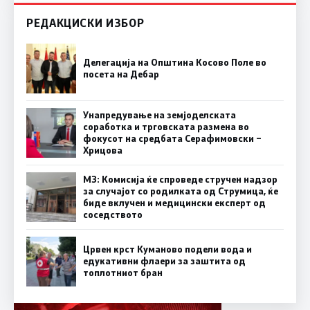
РЕДАКЦИСКИ ИЗБОР
Делегација на Општина Косово Поле во
посета на Дебар
Унапредување на земјоделската
соработка и трговската размена во
фокусот на средбата Серафимовски –
Хрицова
МЗ: Комисија ќе спроведе стручен надзор
за случајот со родилката од Струмица, ќе
биде вклучен и медицински експерт од
соседството
Црвен крст Куманово подели вода и
едукативни флаери за заштита од
топлотниот бран