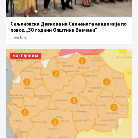
Сиљановска Давкова на Свечената академија по
повод „30 години Општина Вевчани“
пред 11 ч.
МАКЕДОНИЈА