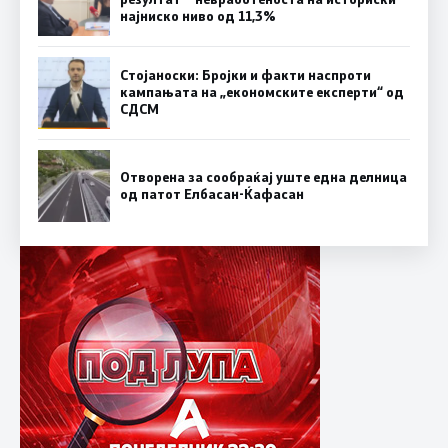
најниско ниво од 11,3%
Стојаноски: Бројки и факти наспроти
кампањата на „економските експерти“ од
СДСM
Отворена за сообраќај уште една делница
од патот Елбасан-Ќафасан