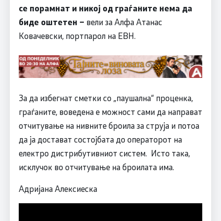
се порамнат и никој од граѓаните нема да
биде оштетен –
вели за Алфа Атанас
Ковачевски, портпарол на ЕВН.
За да избегнат сметки со „паушална“ проценка,
граѓаните, воведена е можност сами да направат
отчитување на нивните броила за струја и потоа
да ја достават состојбата до операторот на
електро дистрибутивниот систем. Исто така,
исклучок во отчитување на броилата има.
Адријана Алексиеска