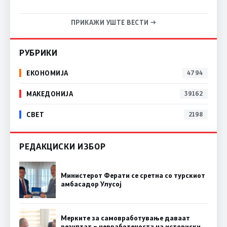
ПРИКАЖИ УШТЕ ВЕСТИ →
РУБРИКИ
ЕКОНОМИЈА
4794
МАКЕДОНИЈА
39162
СВЕТ
2198
РЕДАКЦИСКИ ИЗБОР
Министерот Ферати се сретна со турскиот
амбасадор Улусој
Мерките за самовработување даваат
резултат – невработеноста на историски