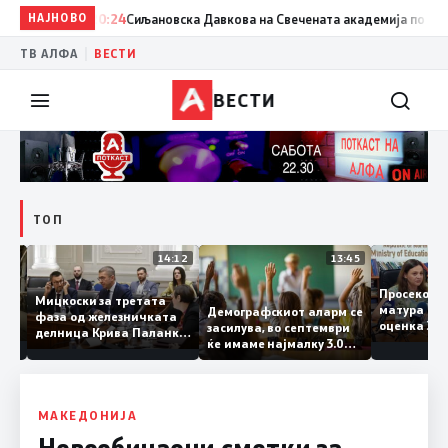
НАЈНОВО
20:24
Сиљановска Давкова на Свечената академија по повод „
|
ТВ АЛФА
ВЕСТИ
ВЕСТИ
ТОП
15:20
14:12
13:45
Просеко
Мицкоски за третата
матура 
Демографскиот аларм се
фаза од железничката
: Во
оценка 
засилува, во септември
делница Крива Паланка
 22
ќе имаме најмалку 3.000
– Деве Баир: Проектот
првачиња помалку
нема да заврши на
половина тунел во слепа
улица, сега имаме
целина
МАКЕДОНИЈА
Невообичаени сметки за