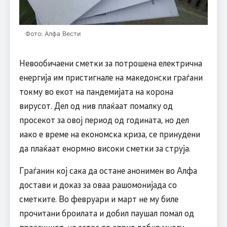
Фото: Алфа Вести
Невообичаени сметки за потрошена електрична
енергија им пристигнале на македонски граѓани
токму во екот на пандемијата на корона
вирусот. Дел од нив плаќаат помалку од
просекот за овој период од годината, но дел
иако е време на економска криза, се принудени
да плаќаат енормно високи сметки за струја.
Граѓанин кој сака да остане анонимен во Алфа
достави и доказ за оваа рашомонијада со
сметките. Во февруари и март не му биле
прочитани броилата и добил паушал помал од