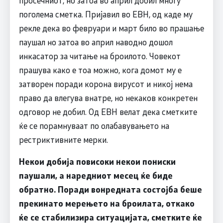
просечниот, но затоа во април добил многу
поголема сметка. Пријавил во ЕВН, од каде му
рекле дека во февруари и март било во прашање
паушал но затоа во април наводно дошол
инкасатор за читање на броилото. Човекот
прашува како е тоа можно, кога домот му е
затворен поради корона вирусот и никој нема
право да влегува внатре, но некаков конкретен
одговор не добил. Од ЕВН велат дека сметките
ќе се порамнуваат по олабавувањето на
рестриктивните мерки.
Некои добија повисоки некои пониски
паушали, а наредниот месец ќе биде
обратно. Поради вонредната состојба беше
прекинато мерењето на броилата, откако
ќе се стабилизира ситуацијата, сметките ќе