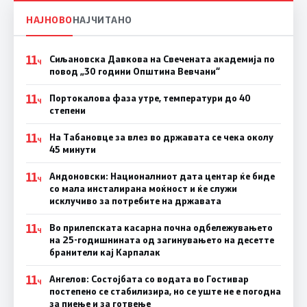
НАЈНОВО
НАЈЧИТАНО
11
Сиљановска Давкова на Свечената академија по
Ч
повод „30 години Општина Вевчани“
11
Портокалова фаза утре, температури до 40
Ч
степени
11
На Табановце за влез во државата се чека околу
Ч
45 минути
11
Андоновски: Националниот дата центар ќе биде
Ч
со мала инсталирана моќност и ќе служи
исклучиво за потребите на државата
11
Во прилепската касарна почна одбележувањето
Ч
на 25-годишнината од загинувањето на десетте
бранители кај Карпалак
11
Ангелов: Состојбата со водата во Гостивар
Ч
постепено се стабилизира, но се уште не е погодна
за пиење и за готвење