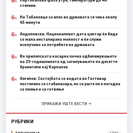
6
Ч
степени
6
На Табановце за влез во државата се чека околу
Ч
45 минути
6
Андоновски: Националниот дата центар ќе биде
Ч
со мала инсталирана моќност и ќе служи
исклучиво за потребите на државата
6
Во прилепската касарна почна одбележувањето
Ч
на 25-годишнината од загинувањето на десетте
бранители кај Карпалак
6
Ангелов: Состојбата со водата во Гостивар
Ч
постепено се стабилизира, но се уште не е погодна
за пиење и за готвење
ПРИКАЖИ УШТЕ ВЕСТИ →
РУБРИКИ