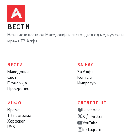
ВЕСТИ
Независни вести од Македонија и светот, дел од медиумската
мрежа ТВ Алфа.
ВЕСТИ
ЗА НАС
Македонија
За Алфа
Свет
Контакт
Економија
Импресум
Прес-релис
ИНФО
СЛЕДЕТЕ НÉ
Време
Facebook
ТВ програма
X / Twitter
Хороскоп
YouTube
RSS
Instagram