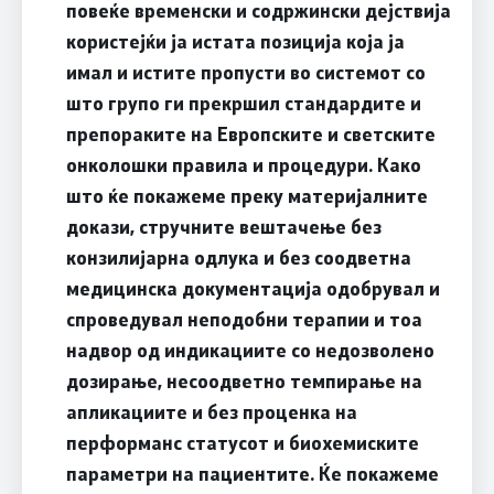
повеќе временски и содржински дејствија
користејќи ја истата позиција која ја
имал и истите пропусти во системот со
што групо ги прекршил стандардите и
препораките на Европските и светските
онколошки правила и процедури. Како
што ќе покажеме преку материјалните
докази, стручните вештачење без
конзилијарна одлука и без соодветна
медицинска документација одобрувал и
спроведувал неподобни терапии и тоа
надвор од индикациите со недозволено
дозирање, несоодветно темпирање на
апликациите и без проценка на
перформанс статусот и биохемиските
параметри на пациентите. Ќе покажеме