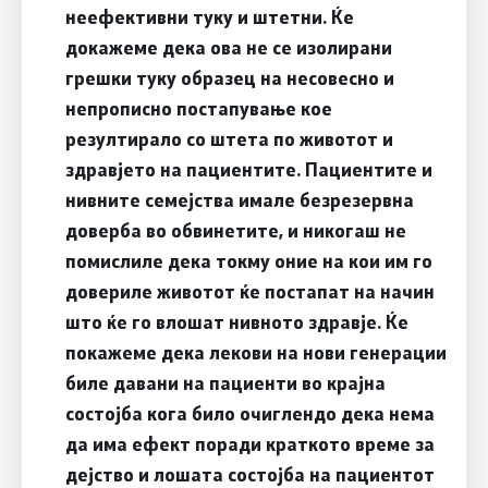
неефективни туку и штетни. Ќе
докажеме дека ова не се изолирани
грешки туку образец на несовесно и
непрописно постапување кое
резултирало со штета по животот и
здравјето на пациентите. Пациентите и
нивните семејства имале безрезервна
доверба во обвинетите, и никогаш не
помислиле дека токму оние на кои им го
довериле животот ќе постапат на начин
што ќе го влошат нивното здравје. Ќе
покажеме дека лекови на нови генерации
биле давани на пациенти во крајна
состојба кога било очиглендо дека нема
да има ефект поради краткото време за
дејство и лошата состојба на пациентот