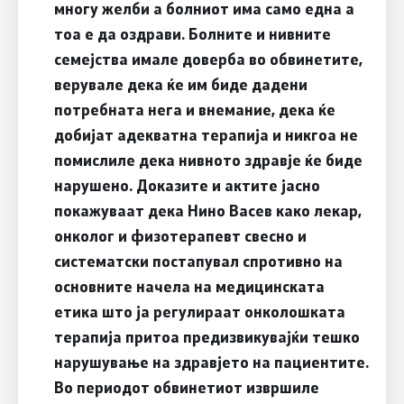
многу желби а болниот има само една а
тоа е да оздрави. Болните и нивните
семејства имале доверба во обвинетите,
верувале дека ќе им биде дадени
потребната нега и внемание, дека ќе
добијат адекватна терапија и никгоа не
помислиле дека нивното здравје ќе биде
нарушено. Доказите и актите јасно
покажуваат дека Нино Васев како лекар,
онколог и физотерапевт свесно и
систематски постапувал спротивно на
основните начела на медицинската
етика што ја регулираат онколошката
терапија притоа предизвикувајќи тешко
нарушување на здравјето на пациентите.
Во периодот обвинетиот извршиле