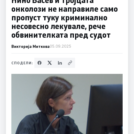
онколози не направиле само
пропуст туку криминално
несовесно лекувале, рече
обвинителката пред судот
Викторија Миткова
05.09.2025
СПОДЕЛИ: