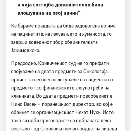
а чија состојба дополнително била
влошувана на овој начин“
Ќе бараме правдата да биде задоволена во име
на пацинетите, на лелувањето и хуманоста, го
заврши воведниот збор обвинителката
Јакимовкска.
Предходно, Кривичениот суд не го прифати
спојување на двата предмети за Онкологија,
првиот за несовесно лекување на пациенти со
предметот со финансиските злоупотреби на
клиниката. Во двата предмети првообвинет е
Нино Васен – поранешниот директор. во кој е
обвинет се организацискиот Нехат Нухи. Исто
така ги одби приговорите на одбраната дека
вештакот од Словенија немал соодветна лицеца