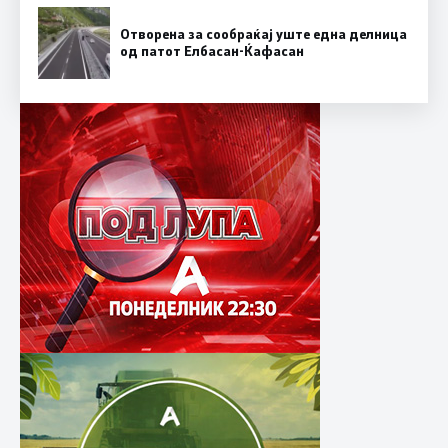
Отворена за сообраќај уште една делница
од патот Елбасан-Ќафасан