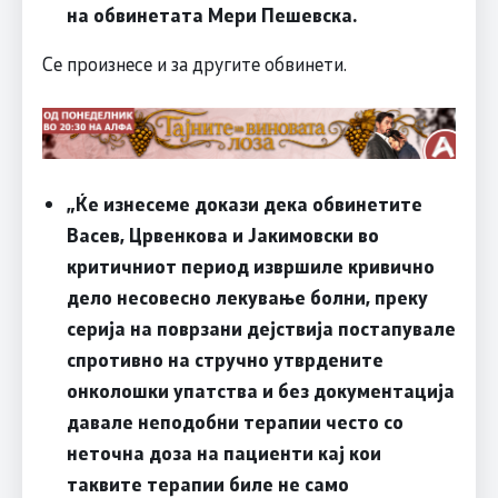
на обвинетата Мери Пешевска.
Се произнесе и за другите обвинети.
„Ќе изнесеме докази дека обвинетите
Васев, Црвенкова и Јакимовски во
критичниот период извршиле кривично
дело несовесно лекување болни, преку
серија на поврзани дејствија постапувале
спротивно на стручно утврдените
онколошки упатства и без документација
давале неподобни терапии често со
неточна доза на пациенти кај кои
таквите терапии биле не само