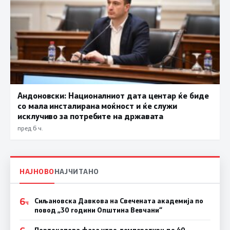
Андоновски: Националниот дата центар ќе биде
со мала инсталирана моќност и ќе служи
исклучиво за потребите на државата
пред 6 ч.
НАЈНОВО
НАЈЧИТАНО
6
Сиљановска Давкова на Свечената академија по
Ч
повод „30 години Општина Вевчани“
Портокалова фаза утре, температури до 40