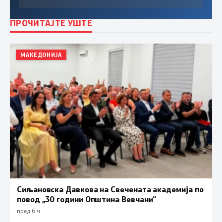
ПРОЧИТАЈТЕ УШТЕ
МАКЕДОНИЈА
Сиљановска Давкова на Свечената академија по
повод „30 години Општина Вевчани“
пред 6 ч.