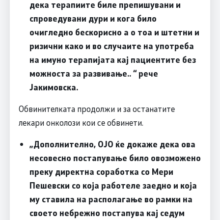
дека терапиите биле препишувани и
спроведувани дури и кога било
очигледно бескорисно а о тоа и штетни и
ризични како и во случаите на употреба
на имуно терапијата кај пациентите без
можноста за развивање.. “ рече
Јакимовска.
Обвинителката продолжи и за останатите
лекари онколози кои се обвинети.
„Дополнително, ОЈО ќе докаже дека ова
несовесно постапување било овозможено
преку директна соработка со Мери
Пешевски со која работеле заедно и која
му ставила на располагање во рамки на
своето небрежно постапува кај седум