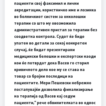
пациенти свој факсимил и лични
акредитации, користничко име и лозинка
во болничкиот систем за онколошки
терапии со што му овозможила
административен пристап за терапии без
соодветна контрола. Судот ќе биде
упатен во детали за секој конкретен
случај, ќе бидат презентирани
медицински белешки и експертски наоди
кои ќе потврдат дека Васев го сторил
кривичното дело кое му се става на
товар со бројни последици на
пациентите. Мери Пешевски небрежно
постапувајќи дозволила финализирање
на терапија од Васев кај седум
пациенти,“ рече обвинителката во однос