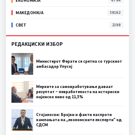
ЕКОНОМИЈА
4794
МАКЕДОНИЈА
39162
СВЕТ
2198
РЕДАКЦИСКИ ИЗБОР
Министерот Ферати се сретна со турскиот
амбасадор Улусој
Мерките за самовработување даваат
резултат – невработеноста на историски
најниско ниво од 11,3%
Стојаноски: Бројки и факти наспроти
кампањата на „економските експерти“ од
СДСM