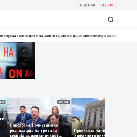
|
|
ТВ АЛФА
ВЕСТИ
а хистерија – прифаќање на француски предлог
19:38
Даниловски: Ако пр
11:43
09:08
14:
 се
а сите
 за
Николоски: Почнуваме со
а
реализација на третата
Простор за паника нема –
секција од железничкиот
државната каса се полни со