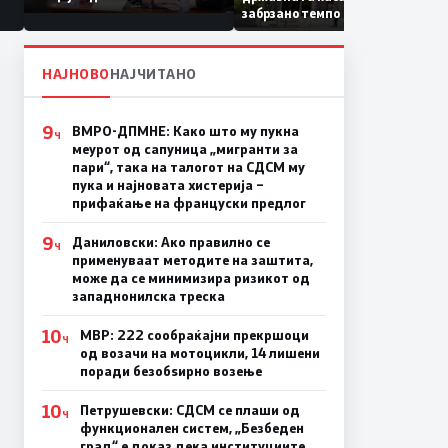
Коридор 8, Македонија
забрзано темпо
станува раскрсница на
Балканот
НАЈНОВО
НАЈЧИТАНО
9
ВМРО-ДПМНЕ: Како што му пукна
Ч
меурот од сапуница „мигранти за
пари“, така на талогот на СДСМ му
пука и најновата хистерија –
прифаќање на француски предлог
9
Даниловски: Ако правилно се
Ч
применуваат методите на заштита,
може да се минимизира ризикот од
западнонилска треска
10
МВР: 222 сообраќајни прекршоци
Ч
од возачи на мотоцикли, 14 лишени
поради безобѕирно возење
10
Петрушевски: СДСМ се плаши од
Ч
функционален систем, „Безбеден
град“ е доказ дека институциите