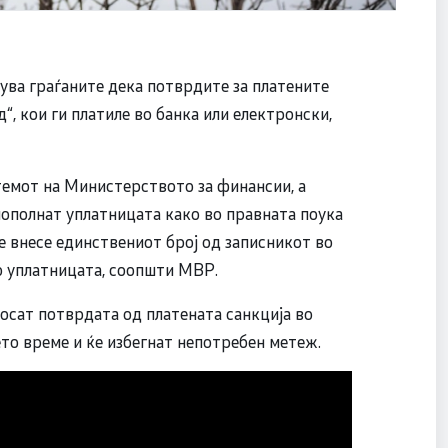
ува граѓаните дека потврдите за платените
“, кои ги платиле во банка или електронски,
темот на Министерството за финансии, а
пополнат уплатницата како во правната поука
се внесе единствениот број од записникот во
во уплатницата, соопшти МВР.
носат потврдата од платената санкција во
ето време и ќе избегнат непотребен метеж.