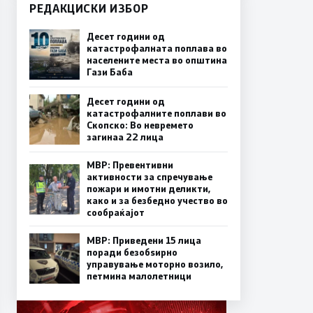
РЕДАКЦИСКИ ИЗБОР
Десет години од
катастрофалната поплава во
населените места во општина
Гази Баба
Десет години од
катастрофалните поплави во
Скопско: Во невремето
загинаа 22 лица
МВР: Превентивни
активности за спречување
пожари и имотни деликти,
како и за безбедно учество во
сообраќајот
МВР: Приведени 15 лица
поради безобѕирно
управување моторно возило,
петмина малолетници