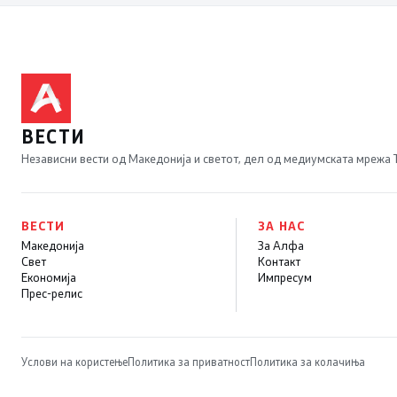
треска
прифаќање на
француски предлог
ВЕСТИ
Независни вести од Македонија и светот, дел од медиумската мрежа
ВЕСТИ
ЗА НАС
Македонија
За Алфа
Свет
Контакт
Економија
Импресум
Прес-релис
Услови на користење
Политика за приватност
Политика за колачиња