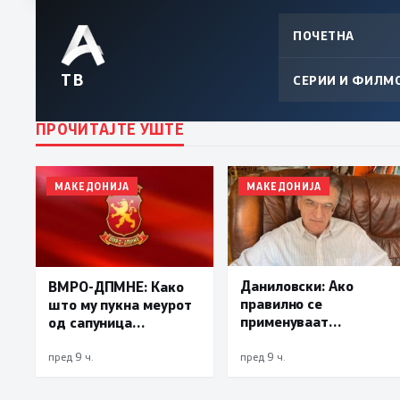
ПОЧЕТНА
ТВ
СЕРИИ И ФИЛМ
ПРОЧИТАЈТЕ УШТЕ
МАКЕДОНИЈА
МАКЕДОНИЈА
Даниловски: Ако
ВМРО-ДПМНЕ: Како
правилно се
што му пукна меурот
применуваат
од сапуница
методите на заштита,
„мигранти за пари“,
може да се
така на талогот на
пред 9 ч.
пред 9 ч.
минимизира ризикот
СДСМ му пука и
од западнонилска
најновата хистерија –