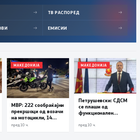
→
ТВ РАСПОРЕД
→
ОВИ
→
ЕМИСИИ
→
МАКЕДОНИЈА
МАКЕДОНИЈА
Петрушевски: СДСМ
МВР: 222 сообраќајни
се плаши од
прекршоци од возачи
функционален
на мотоцикли, 14
систем, „Безбеден
лишени поради
град“ е доказ дека
пред 10 ч.
пред 10 ч.
безобѕирно возење
институциите
функционираат