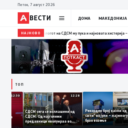
Петок, 7 август 2026
ВЕСТИ
ДОМА
МАКЕДОНИЈА
НАЈНОВО
19:39
ВМРО-ДПМНЕ: Како што му пукна меурот од са
ТОП
12:30
12:28
Рекорден број казни
СДСМ сега се исплашени од
сити“ во јули – најмн
СДСМ: Од најголеми
тоците на
брзо возење
предавници еволуираа во
мантираат
најголеми патриоти