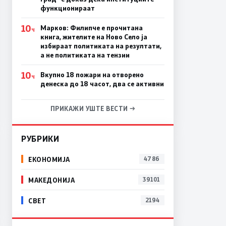
функционираат
10
Марков: Филипче е прочитана
Ч
книга, жителите на Ново Село ја
избираат политиката на резултати,
а не политиката на тензии
10
Вкупно 18 пожари на отворено
Ч
денеска до 18 часот, два се активни
ПРИКАЖИ УШТЕ ВЕСТИ →
РУБРИКИ
ЕКОНОМИЈА
4786
МАКЕДОНИЈА
39101
СВЕТ
2194