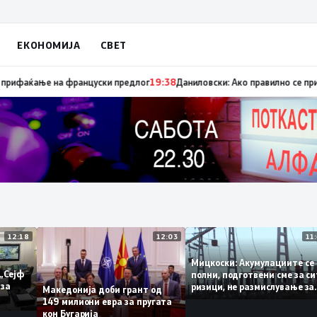
ЕКОНОМИЈА
СВЕТ
пуница „мигранти за пари“, така на талогот на СДСМ му пука и најноват
12:18
12:03
Мицкоски: Акумулациите
 од „Сејф
полни, подготвени сме з
огу за
ризици, не размислување
Македонија доби грант од
поскапување на струјат
149 милиони евра за пругата
кон Бугарија