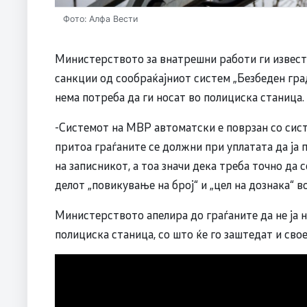
Фото: Алфа Вести
Министерството за внатрешни работи ги извест
санкции од сообраќајниот систем „Безбеден град
нема потреба да ги носат во полициска станица.
-Системот на МВР автоматски е поврзан со сис
притоа граѓаните се должни при уплатата да ја 
на записникот, а тоа значи дека треба точно да 
делот „повикување на број“ и „цел на дознака“ 
Министерството апелира до граѓаните да не ја 
полициска станица, со што ќе го заштедат и сво