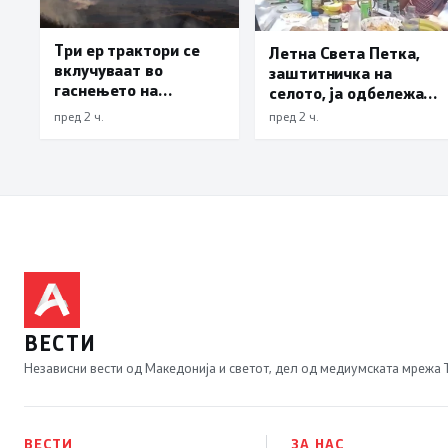
Три ер трактори се
Летна Света Петка,
вклучуваат во
заштитничка на
гаснењето на
селото, ја одбележаа
пожарот во Сопиште
Македонците во село
пред 2 ч.
пред 2 ч.
Леска, Општина
Пустец
ВЕСТИ
Независни вести од Македонија и светот, дел од медиумската мрежа
ВЕСТИ
ЗА НАС