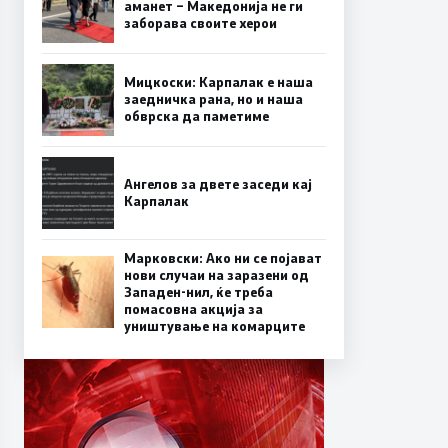
аманет – Македонија не ги
заборава своите херои
Мицкоски: Карпалак е наша
заедничка рана, но и наша
обврска да паметиме
Ангелов за двете заседи кај
Карпалак
Марковски: Ако ни се појават
нови случаи на заразени од
Западен-нил, ќе треба
помасовна акција за
уништување на комарците