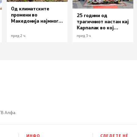
Од климатските
промени во
25 години од
Македонија најмногу
трагичниот настан кај
страда
Карпалак во кој
земјоделството
загинаа десетмина
пред 2 ч.
пред 3 ч.
македонски
бранители
 ТВ Алфа.
ИНФО
СЛЕДЕТЕ НÉ