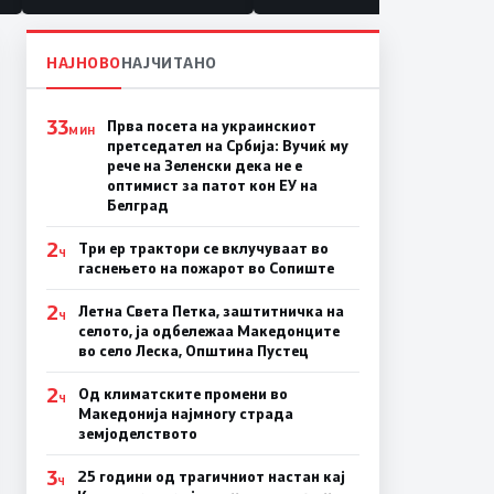
НАЈНОВО
НАЈЧИТАНО
33
Прва посета на украинскиот
МИН
претседател на Србија: Вучиќ му
рече на Зеленски дека не е
оптимист за патот кон ЕУ на
Белград
2
Три ер трактори се вклучуваат во
Ч
гаснењето на пожарот во Сопиште
2
Летна Света Петка, заштитничка на
Ч
селото, ја одбележаа Македонците
во село Леска, Општина Пустец
2
Од климатските промени во
Ч
Македонија најмногу страда
земјоделството
3
25 години од трагичниот настан кај
Ч