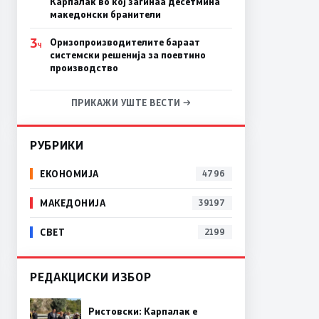
Карпалак во кој загинаа десетмина
македонски бранители
3
Оризопроизводителите бараат
Ч
системски решенија за поевтино
производство
ПРИКАЖИ УШТЕ ВЕСТИ →
РУБРИКИ
ЕКОНОМИЈА
4796
МАКЕДОНИЈА
39197
СВЕТ
2199
РЕДАКЦИСКИ ИЗБОР
Ристовски: Карпалак е