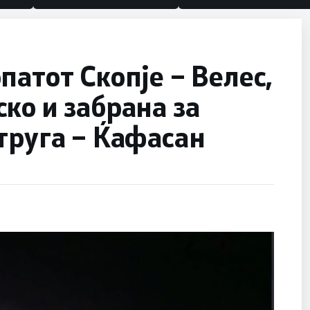
патот Скопје – Велес,
ко и забрана за
труга – Ќафасан