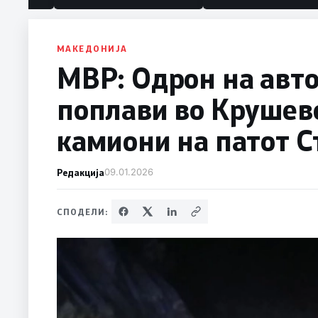
политика“
МАКЕДОНИЈА
МВР: Одрон на авто
поплави во Крушевс
камиони на патот С
Редакција
09.01.2026
СПОДЕЛИ: