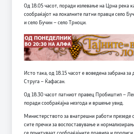
Од 18.05 часот, поради излевање на Црна река к
сообраќајот на локалните патни правци село Бу
и село Бучин – село Трноци.
Исто така, од 18.15 часот е воведена забрана з
Струга – Ќафасан.
Од 18.30 часот патниот правец Пробиштип – Лег
поради сообраќајна незгода и вршење увид.
Министерството за внатрешни работи презеде 
сите пречки за воспоставување и нормализирање
се почитуваат сообраќајните правила и пропис