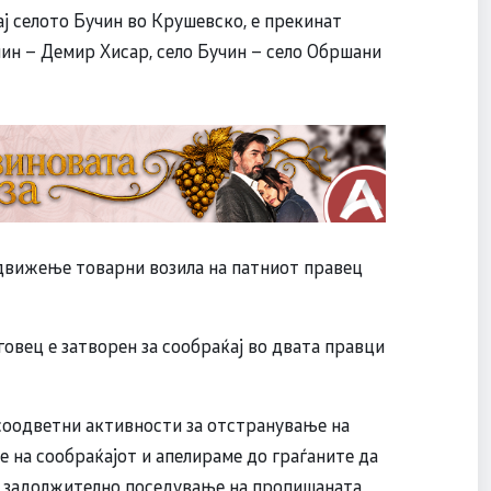
ај селото Бучин во Крушевско, е прекинат
чин – Демир Хисар, село Бучин – село Обршани
а движење товарни возила на патниот правец
овец е затворен за сообраќај во двата правци
соодветни активности за отстранување на
 на сообраќајот и апелираме до граѓаните да
и, задолжително поседување на пропишаната