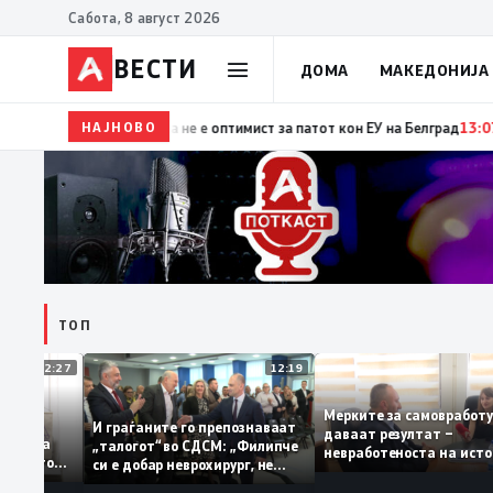
Сабота, 8 август 2026
ВЕСТИ
ДОМА
МАКЕДОНИЈА
НАЈНОВО
15:29
Прва посета на украинскиот претседател на 
ТОП
12:27
12:19
Мерките за самовра
уваат: За
И граѓаните го препознаваат
даваат резултат –
ција треба
„талогот“ во СДСМ: „Филипче
невработеноста на и
 домашното
си е добар неврохирург, не
најниско ниво од 11,
треба се занимава со