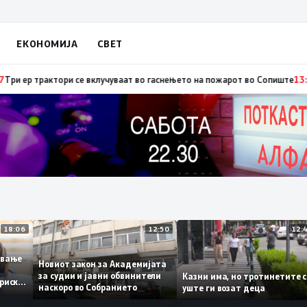
ЕКОНОМИЈА
СВЕТ
Србија: Вучиќ му рече на Зеленски дека не е оптимист за патот кон ЕУ на
18:06
12:50
ботување
Новиот закон за Академијата
за судии и јавни обвинители
Казни има, но тротинетит
сториски
наскоро во Собранието
уште ги возат деца
3%