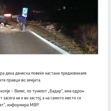
а дека денеска повеќе настани предизвикале
те правци во земјата.
Скопје – Велес, по тунелот „Бадар“, има одрон
 засега не е во застој, а на самото место се
пат“, информира МВР.