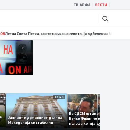
|
|
ТВ АЛФА
ВЕСТИ
 Белград
13:07
Три ер трактори се вклучуваат во гаснењето на пожарот 
12:47
12:46
12:3
Во СДСМ остана само талогот
е се
Јавниот и државниот долг на
Венко Филипче е само бледа 
Македонија се стабилни
полоша копија дури и од Зора
Заев