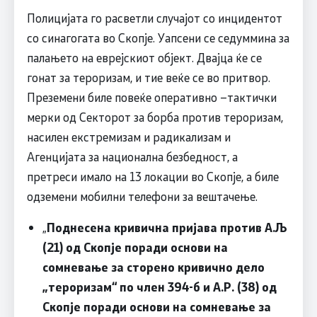
Полицијата го расветли случајот со инцидентот
со синагогата во Скопје. Уапсени се седуммина за
палањето на еврејскиот објект. Двајца ќе се
гонат за тероризам, и тие веќе се во притвор.
Преземени биле повеќе оперативно –тактички
мерки од Секторот за борба против тероризам,
насилен екстремизам и радикализам и
Агенцијата за национална безбедност, а
претреси имало на 13 локации во Скопје, а биле
одземени мобилни телефони за вештачење.
„
Поднесена кривична пријава против А.Љ
(21) од Скопје поради основи на
сомневање за сторено кривично дело
„тероризам“ по член 394-б и А.Р. (38) од
Скопје поради основи на сомневање за