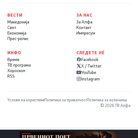
ВЕСТИ
ЗА НАС
Македонија
За Алфа
Свет
Контакт
Економија
Импресум
Прес-релис
ИНФО
СЛЕДЕТЕ НÉ
Време
Facebook
ТВ програма
X / Twitter
Хороскоп
YouTube
RSS
Instagram
Услови на користење
Политика за приватност
Политика за колачиња
© 2026 ТВ Алфа