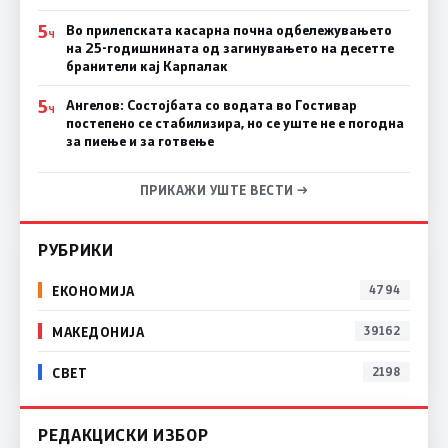
5
Во прилепската касарна почна одбележувањето
Ч
на 25-годишнината од загинувањето на десетте
бранители кај Карпалак
5
Ангелов: Состојбата со водата во Гостивар
Ч
постепено се стабилизира, но се уште не е погодна
за пиење и за готвење
ПРИКАЖИ УШТЕ ВЕСТИ →
РУБРИКИ
ЕКОНОМИЈА
4794
МАКЕДОНИЈА
39162
СВЕТ
2198
РЕДАКЦИСКИ ИЗБОР