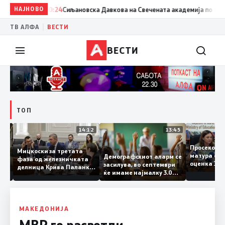
НАЈНОВО
20:24
Сиљановска Давкова на Свечената академија по повод „
|
ТВ АЛФА
ВЕСТИ
ВЕСТИ
ТОП
15:20
14:12
13:45
Просеко
Мицкоски за третата
матура е
Демографскиот аларм се
фаза од железничката
: Во
оценка 
засилува, во септември
делница Крива Паланка
 22
ќе имаме најмалку 3.000
– Деве Баир: Проектот
првачиња помалку
нема да заврши на
половина тунел во слепа
улица, сега имаме
целина
МАКЕДОНИЈА
МВР го расветли