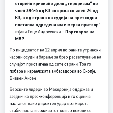
сторено кривично дело „тероризам“ по
член 394-б од КЗ во врска со член 24 од
КЗ, а од страна на судија на претходна
постапка одредена им е мерка притвор
“
изјави Гоце Андреевски –
Портпарол на
МВР
.
По инцидентот на 12 април во раните утрински
часови осуди и барање за брзо расветлување на
случајот пристигнаа од сите страни. Тоа го
побара и израелската амбасадорка во Скопје,
Вивиен Аисен.
Верските лидери во Македонија оддржаа и
заедничка прес-конференција и го оценија
настанот како директен удар врз мирот,
стабилноста и соживотот кои со векови се