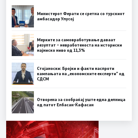
Министерот Ферати се сретна со турскиот
амбасадор Улусој
Мерките за самовработување даваат
резултат – невработеноста на историски
најниско ниво од 11,3%
Стојаноски: Бројки и факти наспроти
кампањата на „економските експерти“ од
СДСM
Отворена за сообраќај уште една делница
од патот Елбасан-Ќафасан