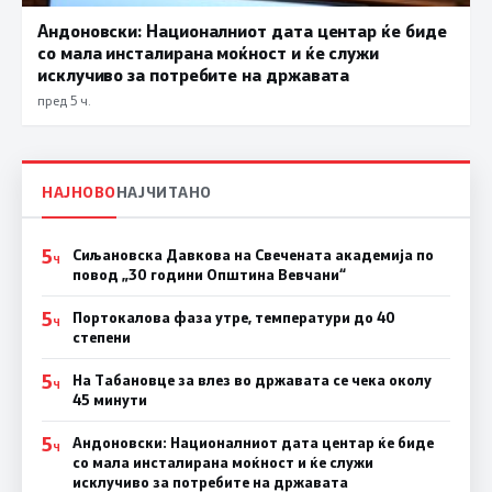
Андоновски: Националниот дата центар ќе биде
со мала инсталирана моќност и ќе служи
исклучиво за потребите на државата
пред 5 ч.
НАЈНОВО
НАЈЧИТАНО
5
Сиљановска Давкова на Свечената академија по
Ч
повод „30 години Општина Вевчани“
5
Портокалова фаза утре, температури до 40
Ч
степени
5
На Табановце за влез во државата се чека околу
Ч
45 минути
5
Андоновски: Националниот дата центар ќе биде
Ч
со мала инсталирана моќност и ќе служи
исклучиво за потребите на државата