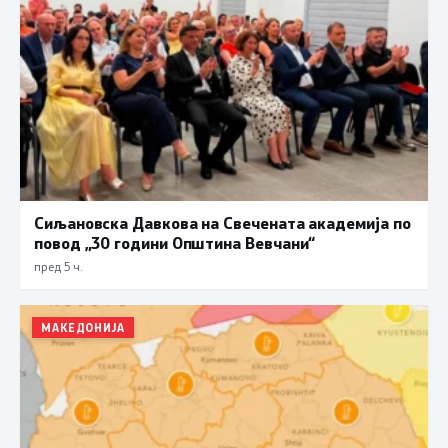
Сиљановска Давкова на Свечената академија по
повод „30 години Општина Вевчани“
пред 5 ч.
МАКЕДОНИЈА