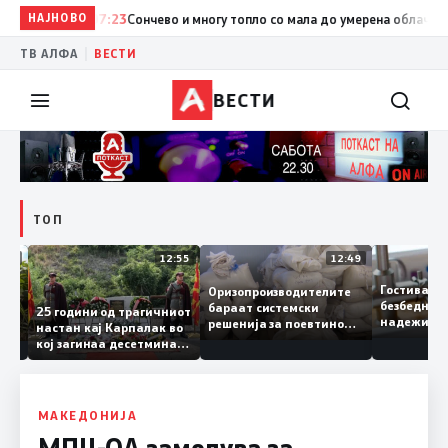
НАЈНОВО
07:23
Сончево и многу топло со мала до умерена облачност
19
|
ТВ АЛФА
ВЕСТИ
ВЕСТИ
ТОП
13:04
12:55
12:49
Гостива
Оризопроизводителите
безбедн
бараат системски
онија
25 години од трагичниот
надежит
решенија за поевтино
настан кај Карпалак во
следнат
производство
кој загинаа десетмина
може да
македонски бранители
МАКЕДОНИЈА
МПЦ-ОА замолува за