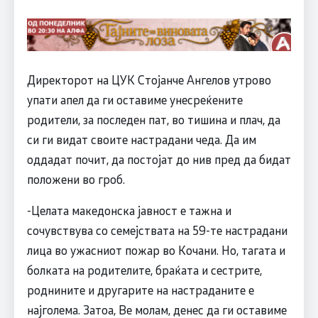
Директорот на ЦУК Стојанче Ангелов утрово
упати апел да ги оставиме унесреќените
родители, за последен пат, во тишина и плач, да
си ги видат своите настрадани чеда. Да им
оддадат почит, да постојат до нив пред да бидат
положени во гроб.
-Целата македонска јавност е тажна и
сочувствува со семејствата на 59-те настрадани
лица во ужасниот пожар во Кочани. Но, тагата и
болката на родителите, браќата и сестрите,
роднините и другарите на настраданите е
најголема. Затоа, Ве молам, денес да ги оставиме