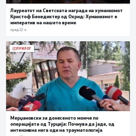
Лауреатот на Светската награда на хуманизмот
Кристоф Бенедиктер од Охрид: Хуманизмот е
императив на нашето време
пред 12 ч.
ПРИЛОГ
Мерџановски за донесеното момче по
операцијата од Турција: Почнува да јаде, од
интензивна нега оди на трауматологија