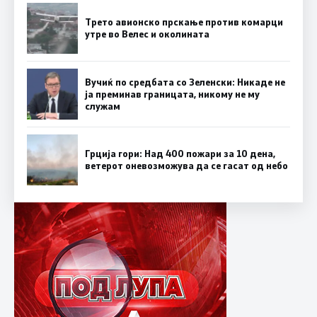
Трето авионско прскање против комарци
утре во Велес и околината
Вучиќ по средбата со Зеленски: Никаде не
ја преминав границата, никому не му
служам
Грција гори: Над 400 пожари за 10 дена,
ветерот оневозможува да се гасат од небо