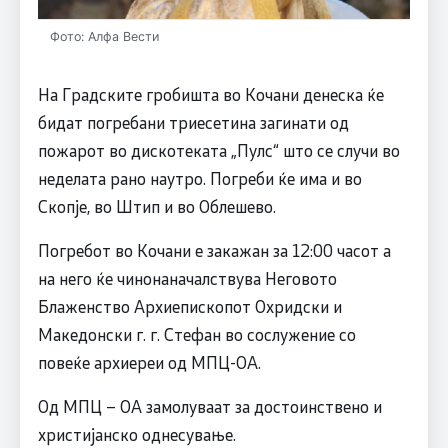
Фото: Алфа Вести
На Градските гробишта во Кочани денеска ќе
бидат погребани триесетина загинати од
пожарот во дискотеката „Пулс“ што се случи во
неделата рано наутро. Погреби ќе има и во
Скопје, во Штип и во Облешево.
Погребот во Кочани е закажан за 12:00 часот а
на него ќе чинонаначaлствува Неговото
Блаженство Архиепископот Охридски и
Македонски г. г. Стефан во сослужение со
повеќе архиереи од МПЦ-OA.
Од МПЦ – ОА замолуваат за достоинствено и
христијанско однесување.