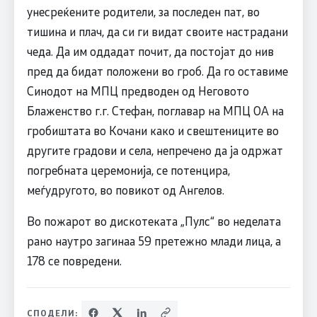
унесреќените родители, за последен пат, во
тишина и плач, да си ги видат своите настрадани
чеда. Да им оддадат почит, да постојат до нив
пред да бидат положени во гроб. Да го оставиме
Синодот на МПЦ предводен од Неговото
Блаженство г.г. Стефан, поглавар на МПЦ ОА на
гробиштата во Кочани како и свештениците во
другите градови и села, непречено да ја одржат
погребната церемонија, се потенцира,
меѓудругото, во повикот од Ангелов.
Во пожарот во дискотеката „Пулс“ во неделата
рано наутро загинаа 59 претежно млади лица, а
178 се повредени.
СПОДЕЛИ: