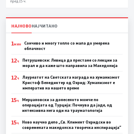
пред 15 ч.
НАЈНОВО
НАЈЧИТАНО
1
Сончево и многу топло со мала до умерена
МИН
облачност
12
Петрушевски: Левица да престане со лекции за
Ч
морал и да каже што направила за Македонија
12
Лауреатот на Светската награда на хуманизмот
Ч
Кристоф Бенедиктер од Охрид: Хуманизмот е
императив на нашето време
15
Мерџановски за донесеното момче по
Ч
операцијата од Турција: Почнува да јаде, од
интензивна нега оди на трауматологија
15
Ново научно дело „Св. Климент Охридски во
Ч
современата македонска творечка инспирација“