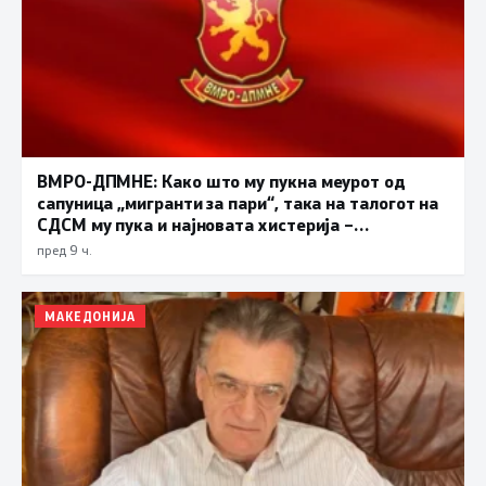
ВМРО-ДПМНЕ: Како што му пукна меурот од
сапуница „мигранти за пари“, така на талогот на
СДСМ му пука и најновата хистерија –
прифаќање на француски предлог
пред 9 ч.
МАКЕДОНИЈА