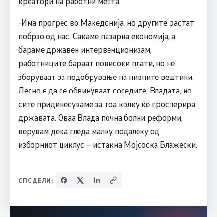
креатори на работни места.
-Има прогрес во Македонија, но другите растат
побрзо од нас. Сакаме пазарна економија, а
бараме државен интервенционизам,
работниците бараат повисоки плати, но не
зборуваат за подобрување на нивните вештини.
Лесно е да се обвинуваат соседите, Владата, но
сите придинесуваме за тоа колку ќе просперира
државата. Оваа Влада почна болни реформи,
верувам дека гледа малку подалеку од
изборниот циклус – истакна Мојсоска Блажески.
СПОДЕЛИ: