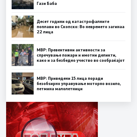
Гази Баба
Десет години од катастрофалните
поплави во Скопско: Во невремето загинаа
22 лица
МВР: Превентивни активности за
спречување пожари и имотни деликти,
како и за безбедно учество во сообраќајот
МВР: Приведени 15 лица поради
безобѕирно управување моторно возило,
петмина малолетници