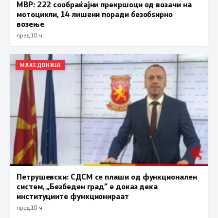
МВР: 222 сообраќајни прекршоци од возачи на
мотоцикли, 14 лишени поради безобѕирно
возење
пред 10 ч.
МАКЕДОНИЈА
Петрушевски: СДСМ се плаши од функционален
систем, „Безбеден град“ е доказ дека
институциите функционираат
пред 10 ч.