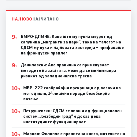
НАЈНОВО
НАЈЧИТАНО
9
ВМРО-ДПМНЕ: Како што му пукна меурот од
Ч
сапуница „мигранти за пари“, така на талогот на
СДСМ му пука и најновата хистерија – прифаќање
на француски предлог
9
Даниловски: Ако правилно се применуваат
Ч
методите на заштита, може да се минимизира
ризикот од западнонилска треска
10
МВР: 222 сообраќајни прекршоци од возачи на
Ч
мотоцикли, 14 лишени поради безобѕирно
возење
10
Петрушевски: СДСМ се плаши од функционален
Ч
систем, „Безбеден град“ е доказ дека
институциите функционираат
10
Марков: Филипче е прочитана книга, жителите на
Ч