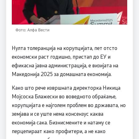
Фото: Алфа Вести
Нулта толеранција на корупцијата, пет отсто
економски раст годишно, пристап до ЕУ и
ефикасна јавна администрација, е визијата на
Македонија 2025 за домашната економија.
Како што рече извршната директорка Никица
Мојсоска Блажески во воведното обраќање,
корупцијата е најголем проблем во државата, но
земјава и се уште нема консензус каква
економија сака. Бизнисмените и натаму се
перцепираат како профитери, а не како