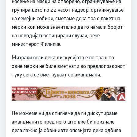
носење на маски на отворено, ограничување на
групирањето по 22 часот надвор, органичување
на семејни собири, сметаме дека тоа е пакет на
мерки кои може значително да го намали бројот
на новодијагностицирани случаи, рече
министерот Филипче.
Мизрахи вели дека дискусијата е во тоа што
овие мерки не биле вметнати во предлог законот
туку сега се вметнуваат со амандмани.
Не можеме ни да стигнеме да ги дискутираме
амандманите пред него што вие би признале
дела лажно ја обвинивте опозијата дека одбива