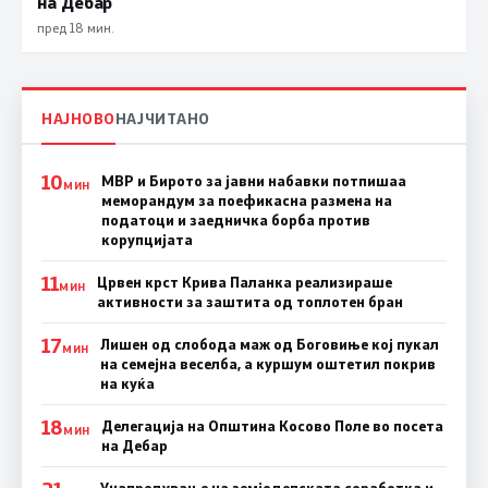
на Дебар
пред 18 мин.
НАЈНОВО
НАЈЧИТАНО
10
МВР и Бирото за јавни набавки потпишаа
МИН
меморандум за поефикасна размена на
податоци и заедничка борба против
корупцијата
11
Црвен крст Крива Паланка реализираше
МИН
активности за заштита од топлотен бран
17
Лишен од слобода маж од Боговиње кој пукал
МИН
на семејна веселба, а куршум оштетил покрив
на куќа
18
Делегација на Општина Косово Поле во посета
МИН
на Дебар