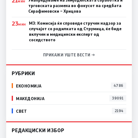
21
Унапредување на земјоделската соработка и
МИН
трговската размена во фокусот на средбата
Серафимовски – Хрицова
23
МЗ: Комисија ќе спроведе стручен надзор за
МИН
случајот со родилката од Струмица, ќе биде
вклучен и медицински експерт од
соседството
ПРИКАЖИ УШТЕ ВЕСТИ →
РУБРИКИ
ЕКОНОМИЈА
4786
МАКЕДОНИЈА
39091
СВЕТ
2194
РЕДАКЦИСКИ ИЗБОР