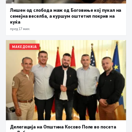
Лишен од слобода маж од Боговиње кој пукал на
семејна веселба, а куршум оштетил покрив на
куќа
пред 17 мин.
МАКЕДОНИЈА
Делегација на Општина Косово Поле во посета