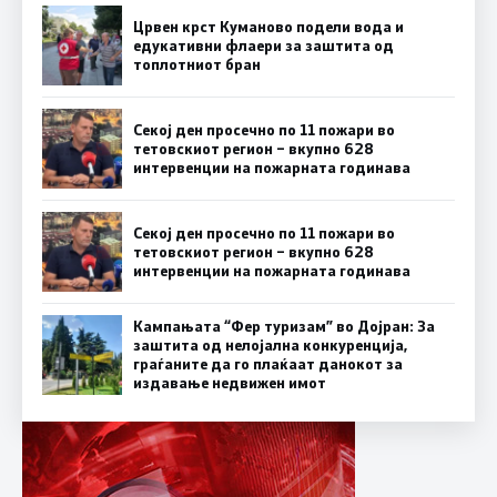
Црвен крст Куманово подели вода и
едукативни флаери за заштита од
топлотниот бран
Секој ден просечно по 11 пожари во
тетовскиот регион – вкупно 628
интервенции на пожарната годинава
Секој ден просечно по 11 пожари во
тетовскиот регион – вкупно 628
интервенции на пожарната годинава
Кампањата “Фер туризам” во Дојран: За
заштита од нелојална конкуренција,
граѓаните да го плаќаат данокот за
издавање недвижен имот