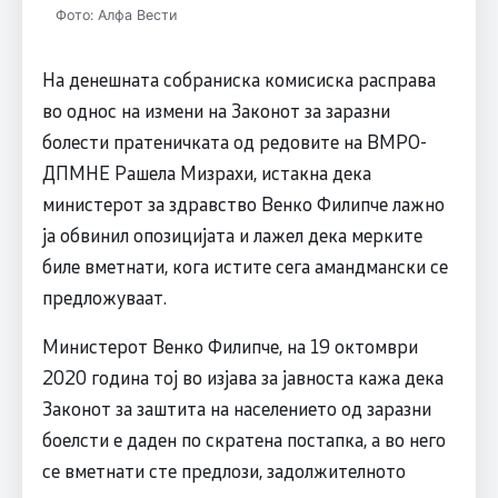
Фото: Алфа Вести
На денешната собраниска комисиска расправа
во однос на измени на Законот за заразни
болести пратеничката од редовите на ВМРО-
ДПМНЕ Рашела Мизрахи, истакна дека
министерот за здравство Венко Филипче лажно
ја обвинил опозицијата и лажел дека мерките
биле вметнати, кога истите сега амандмански се
предложуваат.
Министерот Венко Филипче, на 19 октомври
2020 година тој во изјава за јавноста кажа дека
Законот за заштита на населението од заразни
боелсти е даден по скратена постапка, a во него
се вметнати сте предлози, задолжителното