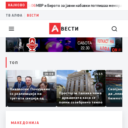
НАЈНОВО
15:06
МВР и Бирото за јавни набавки потпишаа меморандум за 
|
ТВ АЛФА
ВЕСТИ
ВЕСТИ
ТОП
11:43
09:08
14:15
олни,
Николоски: Почнуваме
Скопјан
сите
Простор за паника нема
со реализација на
да „пли
лување
– државната каса се
третата секција од
базенот
полни со забрзано темпо
железничкиот Коридор
Трајков
8, Македонија станува
по штет
раскрсница на Балканот
неврем
МАКЕДОНИЈА