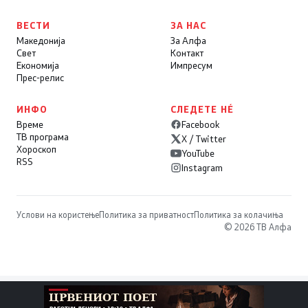
ВЕСТИ
ЗА НАС
Македонија
За Алфа
Свет
Контакт
Економија
Импресум
Прес-релис
ИНФО
СЛЕДЕТЕ НÉ
Време
Facebook
ТВ програма
X / Twitter
Хороскоп
YouTube
RSS
Instagram
Услови на користење
Политика за приватност
Политика за колачиња
© 2026 ТВ Алфа