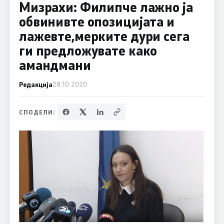
Мизрахи: Филипче лажно ја
обвинивте опозицијата и
лажевте,мерките дури сега
ги предложувате како
амандмани
Редакција
28.10.2020
СПОДЕЛИ: