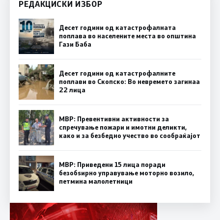
РЕДАКЦИСКИ ИЗБОР
Десет години од катастрофалната
поплава во населените места во општина
Гази Баба
Десет години од катастрофалните
поплави во Скопско: Во невремето загинаа
22 лица
МВР: Превентивни активности за
спречување пожари и имотни деликти,
како и за безбедно учество во сообраќајот
МВР: Приведени 15 лица поради
безобѕирно управување моторно возило,
петмина малолетници