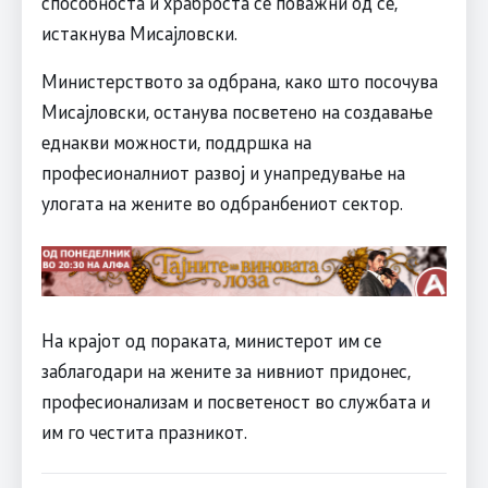
способноста и храброста се поважни од сѐ,
истакнува Мисајловски.
Министерството за одбрана, како што посочува
Мисајловски, останува посветено на создавање
еднакви можности, поддршка на
професионалниот развој и унапредување на
улогата на жените во одбранбениот сектор.
На крајот од пораката, министерот им се
заблагодари на жените за нивниот придонес,
професионализам и посветеност во службата и
им го честита празникот.