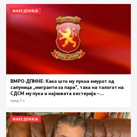
МАКЕДОНИЈА
ВМРО-ДПМНЕ: Како што му пукна меурот од
сапуница „мигранти за пари“, така на талогот на
СДСМ му пука и најновата хистерија –
прифаќање на француски предлог
пред 3 ч.
МАКЕДОНИЈА