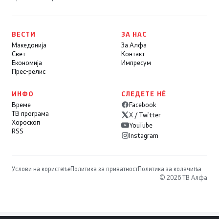
ВЕСТИ
ЗА НАС
Македонија
За Алфа
Свет
Контакт
Економија
Импресум
Прес-релис
ИНФО
СЛЕДЕТЕ НÉ
Време
Facebook
ТВ програма
X / Twitter
Хороскоп
YouTube
RSS
Instagram
Услови на користење
Политика за приватност
Политика за колачиња
© 2026 ТВ Алфа