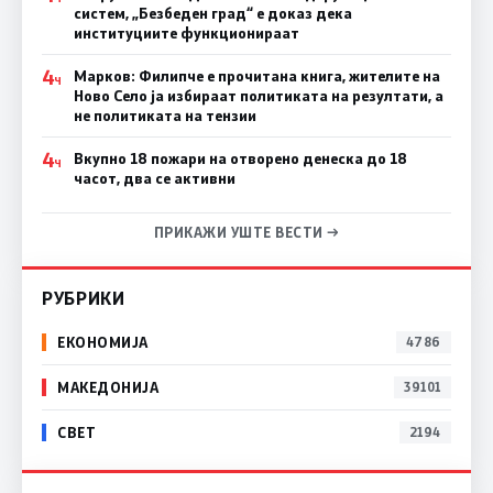
систем, „Безбеден град“ е доказ дека
институциите функционираат
4
Марков: Филипче е прочитана книга, жителите на
Ч
Ново Село ја избираат политиката на резултати, а
не политиката на тензии
4
Вкупно 18 пожари на отворено денеска до 18
Ч
часот, два се активни
ПРИКАЖИ УШТЕ ВЕСТИ →
РУБРИКИ
ЕКОНОМИЈА
4786
МАКЕДОНИЈА
39101
СВЕТ
2194