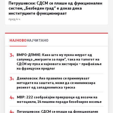
Петрушевски: СДСМ се плаши од функционален
систем, „Безбеден град“ е доказ дека
институциите функционираат
пред 4 ч.
НАЈНОВО
НАЈЧИТАНО
3
ВМРО-ДПМНЕ: Како што му пукна меурот од
Ч
сапуница „мигранти за пари“, така на талогот на
СДСМ му пука и најновата хистерија – прифаќање
на француски предлог
3
Даниловски: Ако правилно се применуваат
Ч
методите на заштита, може да се минимизира
ризикот од западнонилска треска
4
МВР: 222 сообраќајни прекршоци од возачи на
Ч
мотоцикли, 14 лишени поради безобѕирно возење
4
Петрушевски: СДСМ се плаши од функционален
Ч