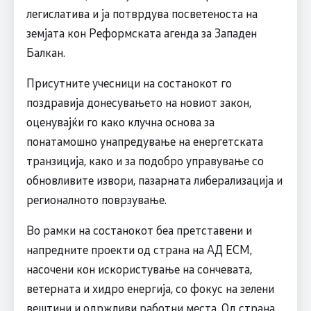
легислатива и ја потврдува посветеноста на
земјата кон Реформската агенда за Западен
Балкан.
Присутните учесници на состанокот го
поздравија донесувањето на новиот закон,
оценувајќи го како клучна основа за
понатамошно унапредување на енергетската
транзиција, како и за подобро управување со
обновливите извори, пазарната либерализација и
регионалното поврзување.
Во рамки на состанокот беа претставени и
напредните проекти од страна на АД ЕСМ,
насочени кон искористување на сончевата,
ветерната и хидро енергија, со фокус на зелени
вештини и одржливи работни места. Од страна