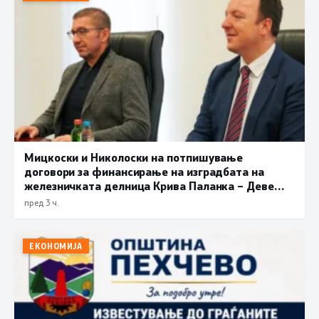
Мицкоски и Николоски на потпишување
договори за финансирање на изградбата на
железничката делница Крива Паланка – Деве
Баир
пред 3 ч.
ЕКОНОМИЈА