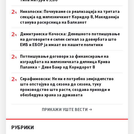
2
Николоски: Почнуваме со реализација на третата
Ч
секција од железничкиот Коридор 8, Македонија
станува раскрсница на Балканот
2
Димитриеска-Кочоска: Денешното потпишување
Ч
на договорите е силен сигнал за довербата што
ЕИБ и ЕБОР ја имаат во нашите политики
2
Потпишување договори за финансирање на
Ч
изградбата на железничката делница Крива
Паланка – Деве Баир од Коридорот 8
2
Серафимовски: Не ни е потребно земјоделство
Ч
што опстојува од сезона до сезона, туку
производство што расте, создава приходи и
обезбедува храна за државата
ПРИКАЖИ УШТЕ ВЕСТИ →
РУБРИКИ