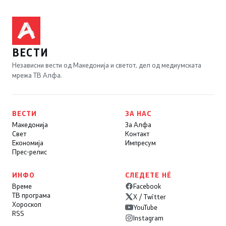
ВЕСТИ
Независни вести од Македонија и светот, дел од медиумската
мрежа ТВ Алфа.
ВЕСТИ
ЗА НАС
Македонија
За Алфа
Свет
Контакт
Економија
Импресум
Прес-релис
ИНФО
СЛЕДЕТЕ НÉ
Време
Facebook
ТВ програма
X / Twitter
Хороскоп
YouTube
RSS
Instagram