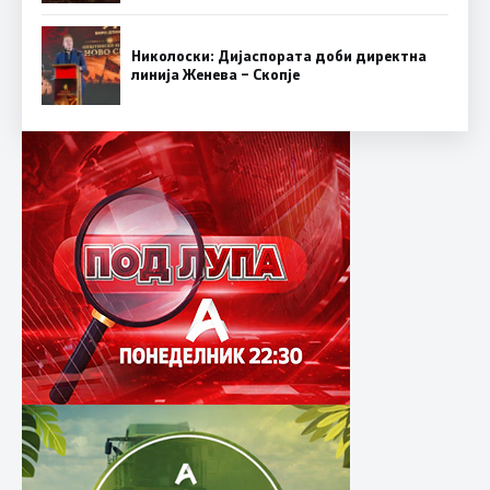
Николоски: Дијаспората доби директна
линија Женева – Скопје