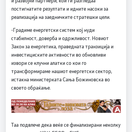
и развојни партнери, кои ги разгледаа
постигнатите резултати и идните насоки за
реализација на заедничките стратешки цели.
-Градиме енергетски систем кој нуди
стабилност, доверба и одржливост. Новиот
Закон за енергетика, праведната транзиција и
инвестициските активности во обновливи
извори се клучни алатки со кои го
трансформираме нашиот енергетски сектор,
истакна министерката Сања Божиновска во
своето обраќање.
Таа подвлече дека веќе се финализирани неколку