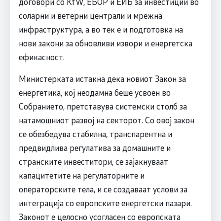
договори со KfW, ЕБОР и ЕИБ за инвестиции во
соларни и ветерни централи и мрежна
инфраструктура, а во тек е и подготовка на
нови закони за обновливи извори и енергетска
ефикасност.
Министерката истакна дека новиот Закон за
енергетика, кој неодамна беше усвоен во
Собранието, претставува системски столб за
натамошниот развој на секторот. Со овој закон
се обезбедува стабилна, транспарентна и
предвидлива регулатива за домашните и
странските инвеститори, се зајакнуваат
капацитетите на регулаторните и
операторските тела, и се создаваат услови за
интеграција со европските енергетски пазари.
Законот е целосно усогласен со европската