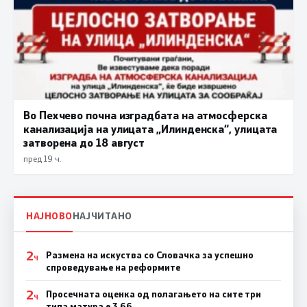
Во Пехчево почна изградбата на атмосферска
канализација на улицата „Илинденска“, улицата
затворена до 18 август
пред 19 ч.
НАЈНОВО
НАЈЧИТАНО
2
Размена на искуства со Словачка за успешно
Ч
спроведување на реформите
2
Просечната оценка од полагањето на сите три
Ч
типа матура е 3,66