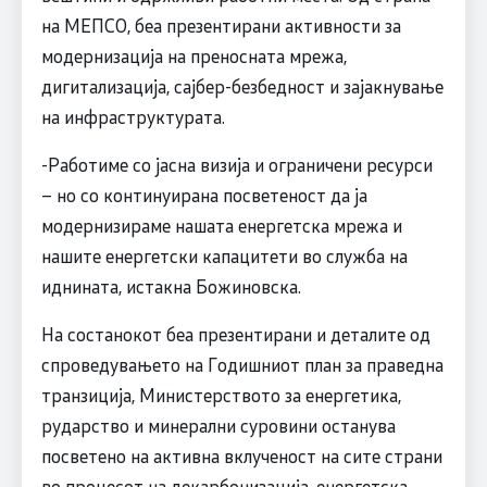
на МЕПСО, беа презентирани активности за
модернизација на преносната мрежа,
дигитализација, сајбер-безбедност и зајакнување
на инфраструктурата.
-Работиме со јасна визија и ограничени ресурси
– но со континуирана посветеност да ја
модернизираме нашата енергетска мрежа и
нашите енергетски капацитети во служба на
иднината, истакна Божиновска.
На состанокот беа презентирани и деталите од
спроведувањето на Годишниот план за праведна
транзиција, Министерството за енергетика,
рударство и минерални суровини останува
посветено на активна вклученост на сите страни
во процесот на декарбонизација, енергетска