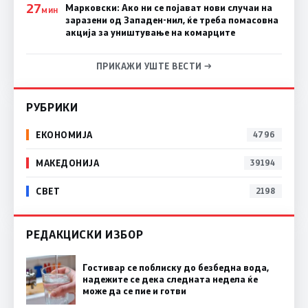
27
Марковски: Ако ни се појават нови случаи на
МИН
заразени од Западен-нил, ќе треба помасовна
акција за уништување на комарците
ПРИКАЖИ УШТЕ ВЕСТИ →
РУБРИКИ
ЕКОНОМИЈА
4796
МАКЕДОНИЈА
39194
СВЕТ
2198
РЕДАКЦИСКИ ИЗБОР
Гостивар се поблиску до безбедна вода,
надежите се дека следната недела ќе
може да се пие и готви