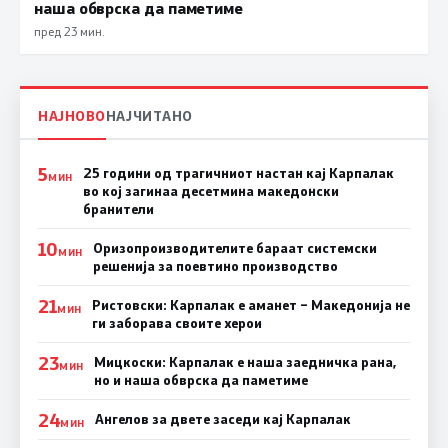
наша обврска да паметиме
пред 23 мин.
НАЈНОВО
НАЈЧИТАНО
5
25 години од трагичниот настан кај Карпалак
МИН
во кој загинаа десетмина македонски
бранители
10
Оризопроизводителите бараат системски
МИН
решенија за поевтино производство
21
Ристовски: Карпалак е аманет – Македонија не
МИН
ги заборава своите херои
23
Мицкоски: Карпалак е наша заедничка рана,
МИН
но и наша обврска да паметиме
24
Ангелов за двете заседи кај Карпалак
МИН