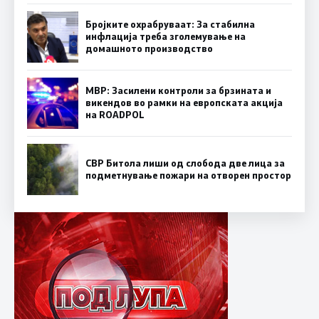
Бројките охрабруваат: За стабилна
инфлација треба зголемување на
домашното производство
МВР: Засилени контроли за брзината и
викендов во рамки на европската акција
на ROADPOL
СВР Битола лиши од слобода две лица за
подметнување пожари на отворен простор