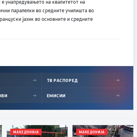
 е унапредувањето на квалитетот на
ични паралелки во средните училишта во
ранцуски јазик во основните и средните
→
ТВ РАСПОРЕД
→
ОВИ
→
ЕМИСИИ
→
МАКЕДОНИЈА
МАКЕДОНИЈА