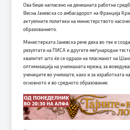
Ова беше нагласено на денешната работна средб
Весна Јаневска со амбасадорот на Франција Крис
актуелните политики на министерството насоче
образованието.
Министерката Јаневска рече дека во тек е созд
резултати на ПИСА и другите меѓународни тест
квалитет што ќе се одрази на пласманот на Шан
оптимизација на училишната мрежа, за воведува
учениците во училиште, како и за изработката н
основното и во средното образование.