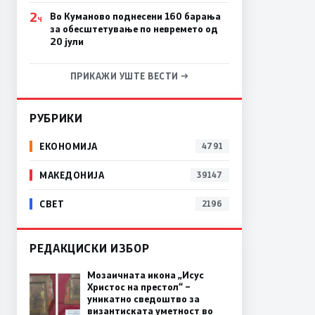
2
Во Куманово поднесени 160 барања
Ч
за обесштетување по невремето од
20 јули
ПРИКАЖИ УШТЕ ВЕСТИ →
РУБРИКИ
ЕКОНОМИЈА
4791
МАКЕДОНИЈА
39147
СВЕТ
2196
РЕДАКЦИСКИ ИЗБОР
Мозаичната икона „Исус
Христос на престол“ –
уникатно сведоштво за
византиската уметност во