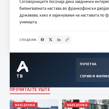
Соговорниците посочија дека заеднички интерес
билингвалната настава во франкофонски двојаз
државава, како и зајакнување на наставата по ф
училишта.
СПОДЕЛИ:
ПОЧЕТНА
ТВ
СЕРИИ И ФИЛМ
ПРОЧИТАЈТЕ УШТЕ
МАКЕДОНИЈА
МАКЕДОНИЈА