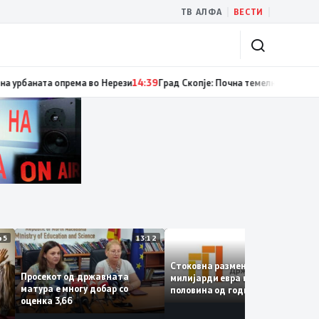
|
|
ТВ АЛФА
ВЕСТИ
м случаи на инфекција со вирусот Западен Нил, сите од Скопје
14:40
Рек
13:45
13:12
12:4
Стоковна размена од 10,5
Просекот од државната
милијарди евра во првата
матура е многу добар со
половина од годината –
е
оценка 3,66
Македонија го зголемува
е
извозот