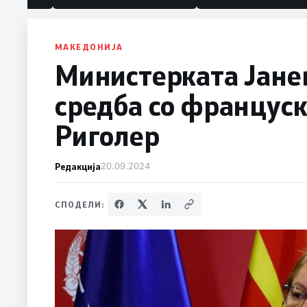
МАКЕДОНИЈА
Министерката Јанев
средба со францус
Риголер
Редакција
20.09.2024
СПОДЕЛИ: