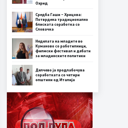
Охрид
Средба Гаши – Хрицова:
Потврдена традиционално
блиската соработка со
Словачка
Неделата на младите во
Куманово со работилници,
филмски фестивал и дебати
за младинските политики
Делчево ја продлабочува
соработката со четири
општини од Италија