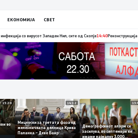
ЕКОНОМИЈА
СВЕТ
диниот авион ќе биде транспортирано во Македонија
14:41
МЗ: Нови седу
15:20
14:12
Мицкоски за третата фаза од
оплави во
Демографскиот аларм с
железничката делница Крива
то
засилува, во септември ќ
Паланка – Деве Баир:
имаме најмалку 3.000
Проектот нема да заврши на