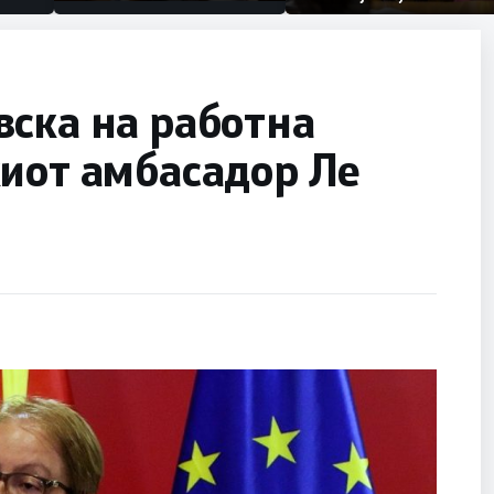
првачиња помалку
половина тунел во слепа
улица, сега имаме целина
ска на работна
киот амбасадор Ле