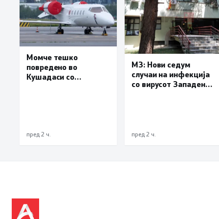
Момче тешко
МЗ: Нови седум
повредено во
случаи на инфекција
Кушадаси со
со вирусот Западен
владиниот авион ќе
Нил, сите од Скопје
биде транспортирано
во Македонија
пред 2 ч.
пред 2 ч.