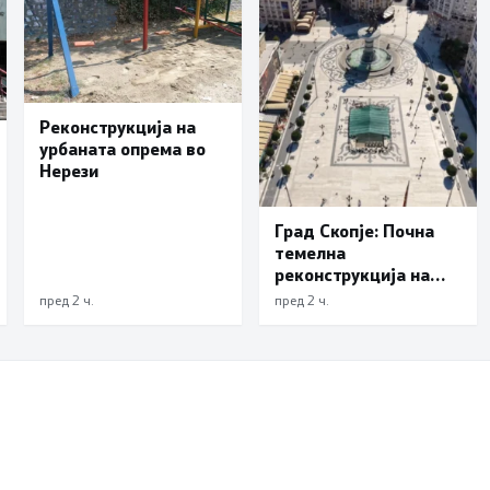
Реконструкција на
урбаната опрема во
Нерези
Град Скопје: Почна
темелна
реконструкција на
еден од симболите на
пред 2 ч.
пред 2 ч.
Скопје – подната
фонтана повторно ќе
блесне