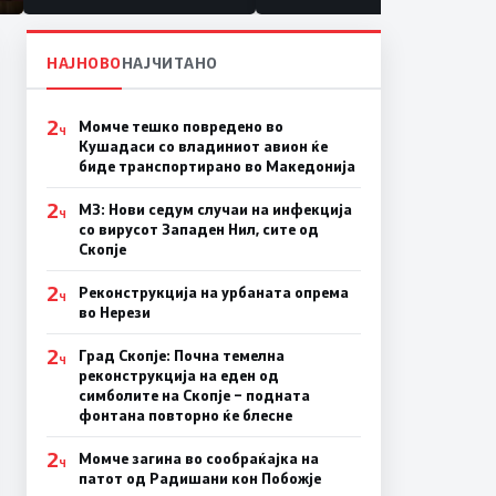
НАЈНОВО
НАЈЧИТАНО
2
Момче тешко повредено во
Ч
Кушадаси со владиниот авион ќе
биде транспортирано во Македонија
2
МЗ: Нови седум случаи на инфекција
Ч
со вирусот Западен Нил, сите од
Скопје
2
Реконструкција на урбаната опрема
Ч
во Нерези
2
Град Скопје: Почна темелна
Ч
реконструкција на еден од
симболите на Скопје – подната
фонтана повторно ќе блесне
2
Момче загина во сообраќајка на
Ч
патот од Радишани кон Побожје