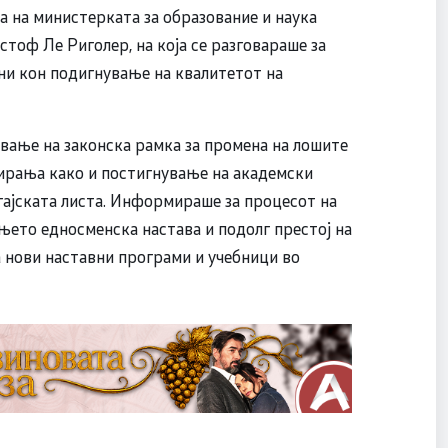
а на министерката за образование и наука
тоф Ле Риголер, на која се разговараше за
ни кон подигнување на квалитетот на
авање на законска рамка за промена на лошите
ирања како и постигнување на академски
гајската листа. Информираше за процесот на
њето едносменска настава и подолг престој на
а нови наставни програми и учебници во