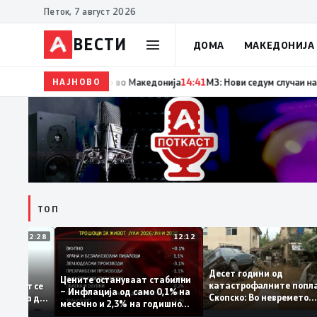
Петок, 7 август 2026
ВЕСТИ
ДОМА
МАКЕДОНИЈА
НАЈНОВО
14:42
Момче тешко повредено во Кушадаси со вла
ТОП
12:28
12:12
Десет години од
тапува –
Цените остануваат стабилни
катастрофалните п
дентитетот се
– Инфлација од само 0,1% на
Скопско: Во невреме
а која нема да
месечно и 2,3% на годишно
загинаа 22 лица
ниво