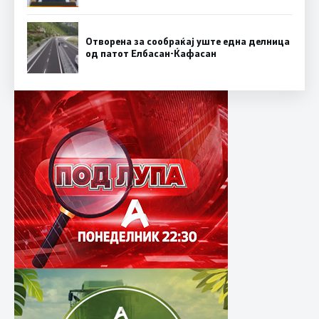
Отворена за сообраќај уште една делница
од патот Елбасан-Ќафасан