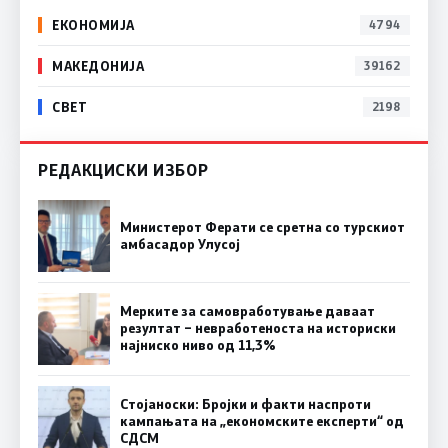
ЕКОНОМИЈА
4794
МАКЕДОНИЈА
39162
СВЕТ
2198
РЕДАКЦИСКИ ИЗБОР
Министерот Ферати се сретна со турскиот
амбасадор Улусој
Мерките за самовработување даваат
резултат – невработеноста на историски
најниско ниво од 11,3%
Стојаноски: Бројки и факти наспроти
кампањата на „економските експерти“ од
СДСM