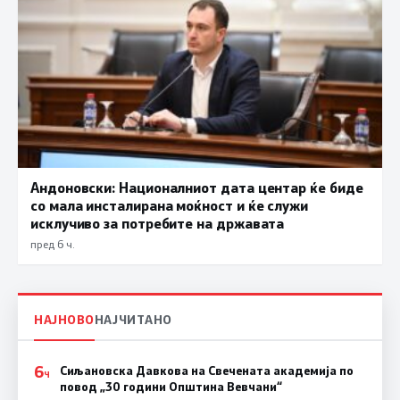
Андоновски: Националниот дата центар ќе биде
со мала инсталирана моќност и ќе служи
исклучиво за потребите на државата
пред 6 ч.
НАЈНОВО
НАЈЧИТАНО
6
Сиљановска Давкова на Свечената академија по
Ч
повод „30 години Општина Вевчани“