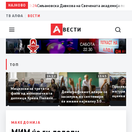
НАЈНОВО
20:24
Сиљановска Давкова на Свечената академија по повод „
|
ТВ АЛФА
ВЕСТИ
ВЕСТИ
ТОП
15:20
14:12
13:45
Просек
Мицкоски за третата
матура 
Демографскиот аларм се
фаза од железничката
о: Во
оценка 
засилува, во септември
делница Крива Паланка
 22
ќе имаме најмалку 3.000
– Деве Баир: Проектот
првачиња помалку
нема да заврши на
половина тунел во слепа
улица, сега имаме
целина
МАКЕДОНИЈА
МИМ ќе ги додели