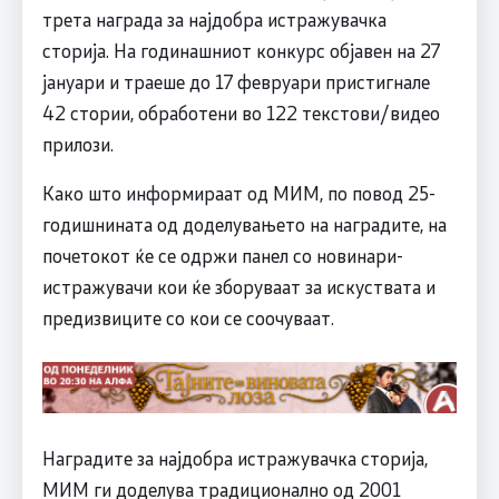
трета награда за најдобра истражувачка
сторија. На годинашниот конкурс објавен на 27
јануари и траеше до 17 февруари пристигнале
42 стории, обработени во 122 текстови/видео
прилози.
Како што информираат од МИМ, по повод 25-
годишнината од доделувањето на наградите, на
почетокот ќе се одржи панел со новинари-
истражувачи кои ќе зборуваат за искуствата и
предизвиците со кои се соочуваат.
Наградите за најдобра истражувачка сторија,
МИМ ги доделува традиционално од 2001