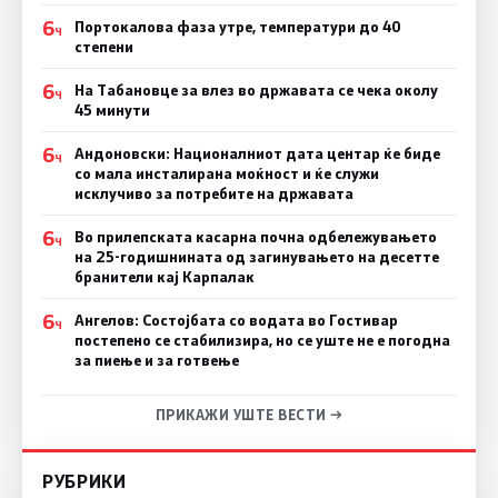
6
Портокалова фаза утре, температури до 40
Ч
степени
6
На Табановце за влез во државата се чека околу
Ч
45 минути
6
Андоновски: Националниот дата центар ќе биде
Ч
со мала инсталирана моќност и ќе служи
исклучиво за потребите на државата
6
Во прилепската касарна почна одбележувањето
Ч
на 25-годишнината од загинувањето на десетте
бранители кај Карпалак
6
Ангелов: Состојбата со водата во Гостивар
Ч
постепено се стабилизира, но се уште не е погодна
за пиење и за готвење
ПРИКАЖИ УШТЕ ВЕСТИ →
РУБРИКИ