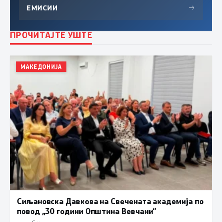
ЕМИСИИ
→
ПРОЧИТАЈТЕ УШТЕ
МАКЕДОНИЈА
Сиљановска Давкова на Свечената академија по
повод „30 години Општина Вевчани“