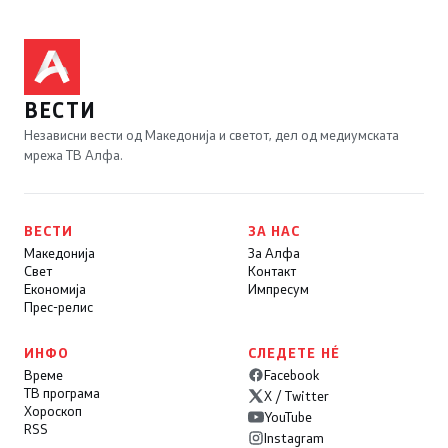
ВЕСТИ
Независни вести од Македонија и светот, дел од медиумската
мрежа ТВ Алфа.
ВЕСТИ
ЗА НАС
Македонија
За Алфа
Свет
Контакт
Економија
Импресум
Прес-релис
ИНФО
СЛЕДЕТЕ НÉ
Време
Facebook
ТВ програма
X / Twitter
Хороскоп
YouTube
RSS
Instagram