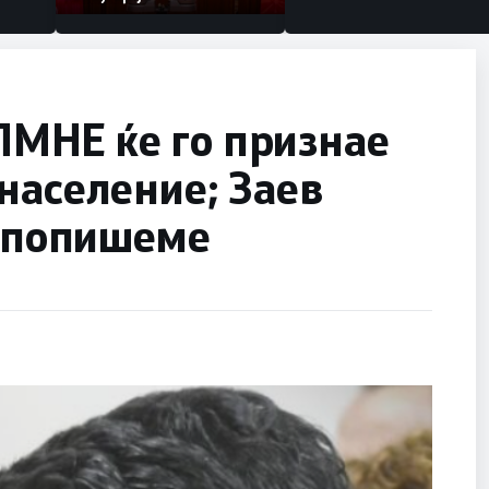
МНЕ ќе го признае
население; Заев
е попишеме