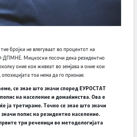
 тие бројки не влегуваат во процентот на
РО-ДПМНЕ. Мицкоски посочи дека резидентно
околку оние кои живеат во земјава и оние кои
 опозицијата тоа нема да го признае.
аеме, се знае што значи според ЕУРОСТАТ
попис на население и домаќинства. Ова е
ќе ја третираме. Точно се знае што значи
о значи попис на резидентно население.
о првите три реченици во методологијата