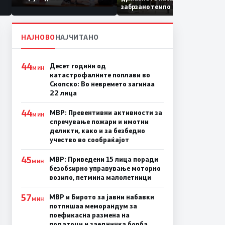
Коридор 8, Македонија
забрзано темпо
станува раскрсница на
Балканот
НАЈНОВО
НАЈЧИТАНО
44
Десет години од
МИН
катастрофалните поплави во
Скопско: Во невремето загинаа
22 лица
44
МВР: Превентивни активности за
МИН
спречување пожари и имотни
деликти, како и за безбедно
учество во сообраќајот
45
МВР: Приведени 15 лица поради
МИН
безобѕирно управување моторно
возило, петмина малолетници
57
МВР и Бирото за јавни набавки
МИН
потпишаа меморандум за
поефикасна размена на
податоци и заедничка борба