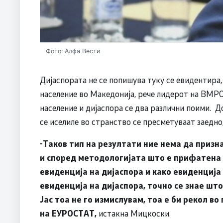
Фото: Алфа Вести
Дијаспората не се попишува туку се евидентира,
население во Македонија, рече лидерот на ВМ
население и дијаспора се два различни поими. Д
се иселиле во странство се пресметуваат заедно,
-Таков тип на резултати ние нема да призн
и според методологијата што е прифатена 
евиденција на дијаспора и како евиденција 
евиденција на дијаспора, точно се знае шт
Јас тоа не го измислувам, тоа е би рекол в
на ЕУРОСТАТ,
истакна Мицкоски.