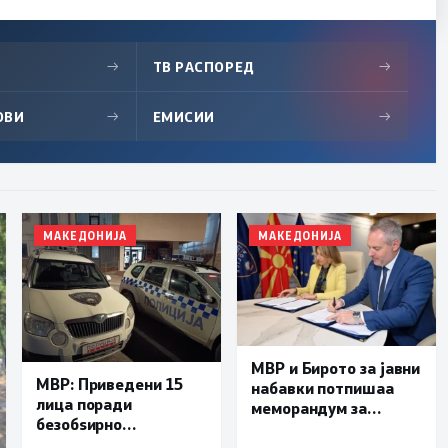
→
ТВ РАСПОРЕД
→
ОВИ
→
ЕМИСИИ
→
МАКЕДОНИЈА
МАКЕДОНИЈА
МВР и Бирото за јавни
МВР: Приведени 15
набавки потпишаа
лица поради
меморандум за
безобѕирно
поефикасна размена
управување моторно
на податоци и