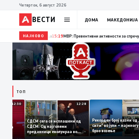
Четврток, 6 август 2026
ВЕСТИ
ДОМА
МАКЕДОНИЈА
НАЈНОВО
15:20
Десет години од катастрофалните поплави во Ск
ТОП
12:30
12:28
Рекорден број казн
СДСМ сега се исплашени од
сити“ во јули – нај
СДСМ: Од најголеми
атоците на
брзо возење
предавници еволуираа во
емантираат
најголеми патриоти