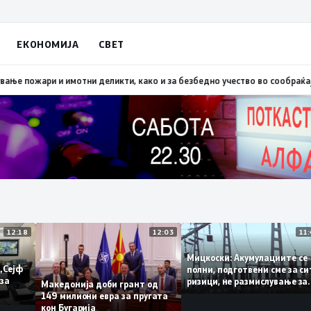
ЕКОНОМИЈА
СВЕТ
опско: Во невремето загинаа 22 лица
15:19
МВР: Превентивни активности
12:18
12:03
Мицкоски: Акумулациит
и од „Сејф
полни, подготвени сме 
многу за
ризици, не размислувањ
Македонија доби грант од
поскапување на струја
149 милиони евра за пругата
кон Бугарија