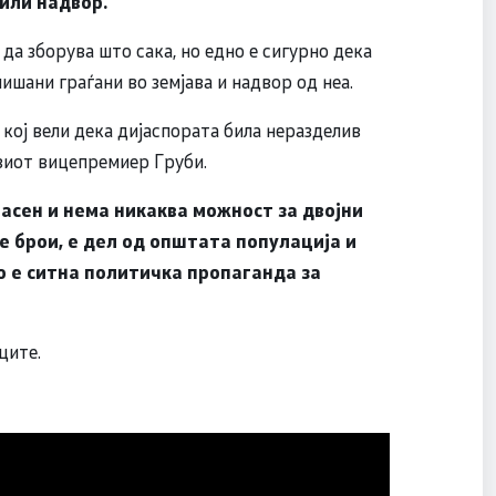
или надвор.
а зборува што сака, но едно е сигурно дека
ишани граѓани во земјава и надвор од неа.
ој вели дека дијаспората била неразделив
виот вицепремиер Груби.
јасен и нема никаква можност за двојни
е брои, е дел од општата популација и
то е ситна политичка пропаганда за
ците.