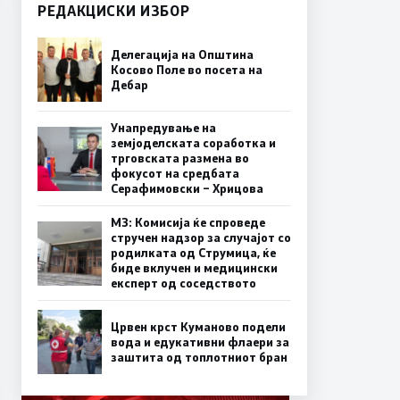
РЕДАКЦИСКИ ИЗБОР
Делегација на Општина
Косово Поле во посета на
Дебар
Унапредување на
земјоделската соработка и
трговската размена во
фокусот на средбата
Серафимовски – Хрицова
МЗ: Комисија ќе спроведе
стручен надзор за случајот со
родилката од Струмица, ќе
биде вклучен и медицински
експерт од соседството
Црвен крст Куманово подели
вода и едукативни флаери за
заштита од топлотниот бран