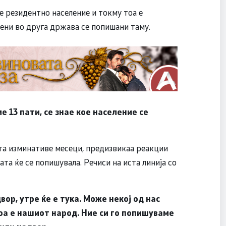
е резидентно население и токму тоа е
вени во друга држава се попишани таму.
 13 пати, се знае кое население се
ата изминативе месеци, предизвикаа реакции
ата ќе се попишувала. Речиси на иста линија со
ор, утре ќе е тука. Може некој од нас
 Тоа е нашиот народ. Ние си го попишуваме