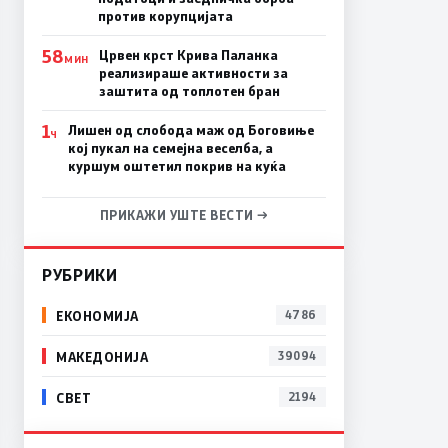
против корупцијата
58
Црвен крст Крива Паланка
МИН
реализираше активности за
заштита од топлотен бран
1
Лишен од слобода маж од Боговиње
Ч
кој пукал на семејна веселба, а
куршум оштетил покрив на куќа
ПРИКАЖИ УШТЕ ВЕСТИ →
РУБРИКИ
ЕКОНОМИЈА
4786
МАКЕДОНИЈА
39094
СВЕТ
2194