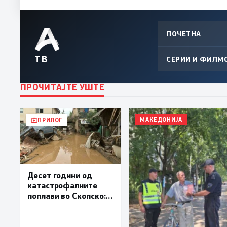
ПОЧЕТНА
ТВ
СЕРИИ И ФИЛМ
ПРОЧИТАЈТЕ УШТЕ
МАКЕДОНИЈА
ПРИЛОГ
Десет години од
катастрофалните
поплави во Скопско:
Во невремето загинаа
22 лица