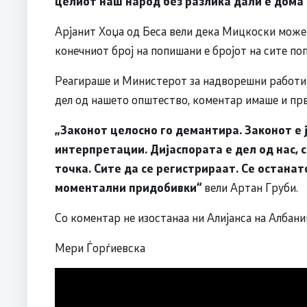
целиот наш народ без разлика дали е дома 
Арјанит Хоџа од Беса вели дека Мицкоски може д
конечниот број на попишани е бројот на сите поп
Реагираше и Министерот за надворешни работи к
дел од нашето општество, коментар имаше и пр
„Законот целосно го демантира. Законот е 
интерпретации. Дијаспората е дел од нас, с
точка. Сите да се регистрираат. Се остана
моментални придобивки“
вели Артан Груби.
Со коментар не изостанаа ни Алијанса на Албани
Мери Ѓорѓиевска