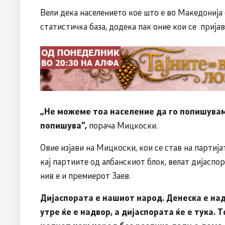
Вели дека населението кое што е во Македонија 
статистичка база, додека пак оние кои се прија
„Не можеме тоа население да го попишуваме
попишува“,
порача Мицкоски.
Овие изјави на Мицкоски, кои се став на партиј
кај партиите од албанскиот блок, велат дијаспор
нив е и премиерот Заев.
Дијаспората е нашиот народ. Денеска е надв
утре ќе е надвор, а дијаспората ќе е тука.