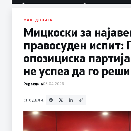
МАКЕДОНИЈА
Мицкоски за најаве
правосуден испит: 
опозициска партија
не успеа да го реш
Редакција
05.04.2026
СПОДЕЛИ: