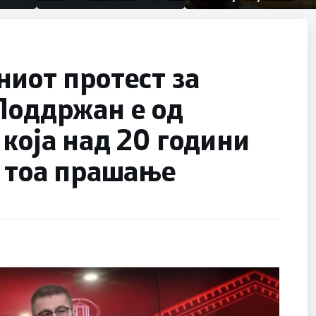
првачиња помалку
половина тунел во слепа
улица, сега имаме целина
ниот протест за
Поддржан е од
 која над 20 години
и тоа прашање