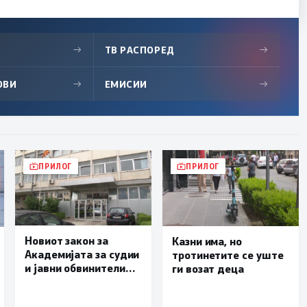
→
ТВ РАСПОРЕД
→
ОВИ
→
ЕМИСИИ
→
ПРИЛОГ
ПРИЛОГ
Новиот закон за
Казни има, но
Академијата за судии
тротинетите се уште
и јавни обвинители
ги возат деца
наскоро во
Собранието