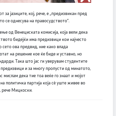
 за јазиците, кој, рече, е „предизвикан пред
то се однесува на правосудството“.
лење од Венециската комисија, која вели дека
ството бидејќи има предизвици кои најчесто
о сето ова предвид, ние како влада
тат на решение кое ќе биде и уставно, но
ндарди. Така што јас ги уверувам студентите
у предизвици и за многу пропусти од минатото,
ас мислам дека тие тоа веќе го знаат и мојот
 на политичка партија која сè уште живее во
, рече Мицкоски.