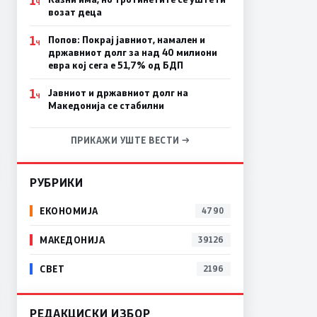
Ч
возат деца
1
Попов: Покрај јавниот, намален и
Ч
државниот долг за над 40 милиони
евра кој сега е 51,7% од БДП
1
Јавниот и државниот долг на
Ч
Македонија се стабилни
ПРИКАЖИ УШТЕ ВЕСТИ →
РУБРИКИ
ЕКОНОМИЈА
4790
МАКЕДОНИЈА
39126
СВЕТ
2196
РЕДАКЦИСКИ ИЗБОР