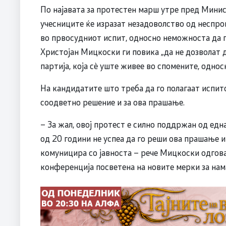
По најавата за протестен марш утре пред Минист
учесниците ќе изразат незадоволство од неспро
во првосудниот испит, односно неможноста да го
Христојан Мицкоски ги повика „да не дозволат д
партија, која сè уште живее во спомените, однос
На кандидатите што треба да го полагаат испито
соодветно решение и за ова прашање.
– За жал, овој протест е силно поддржан од едн
од 20 години не успеа да го реши ова прашање и 
комуницира со јавноста – рече Мицкоски одгов
конференција посветена на новите мерки за нам