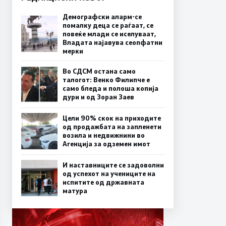
Демографски аларм-се
помалку деца се раѓаат, се
повеќе млади се иселуваат,
Владата најавува сеопфатни
мерки
Во СДСМ остана само
талогот: Венко Филипче е
само бледа и полоша копија
дури и од Зоран Заев
Цели 90% скок на приходите
од продажбата на запленети
возила и недвижнини во
Агенција за одземен имот
И наставниците се задоволни
од успехот на учениците на
испитите од државната
матура