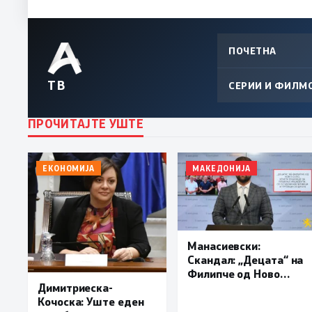
ПОЧЕТНА
ТВ
СЕРИИ И ФИЛМ
ПРОЧИТАЈТЕ УШТЕ
ЕКОНОМИЈА
МАКЕДОНИЈА
Манасиевски:
Скандал: „Децата“ на
Филипче од Ново
Село, кои ги хушкаше
Димитриеска-
за правење
Кочоска: Уште еден