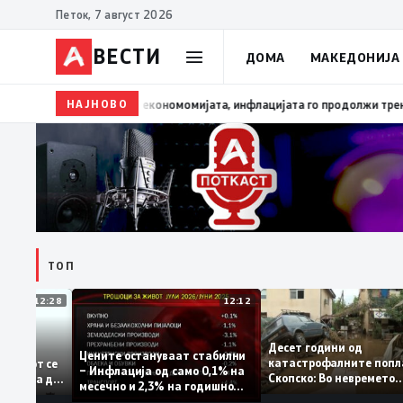
Петок, 7 август 2026
ВЕСТИ
ДОМА
МАКЕДОНИЈА
НАЈНОВО
13:03
Димитриеска-Кочоска: Уште еден охрабрувачки
ТОП
12:28
12:12
Десет години од
тапува –
Цените остануваат стабилни
катастрофалните п
дентитетот се
– Инфлација од само 0,1% на
Скопско: Во неврем
а која нема да
месечно и 2,3% на годишно
загинаа 22 лица
ниво