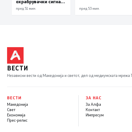
инциденти, се
охрабрувачки сигнал
осудени насилници и
за позитивните
пред 51 мин.
пред 53 мин.
трговци со дрога
движења во
економомијата,
инфлацијата го
продолжи трендот на
намалување и во јули
изнесува 2,3 проценти
ВЕСТИ
Независни вести од Македонија и светот, дел од медиумската мрежа
ВЕСТИ
ЗА НАС
Македонија
За Алфа
Свет
Контакт
Економија
Импресум
Прес-релис