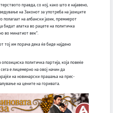
ерството правда, со кој, како што е најавено,
ведување на Законот за употреба на јазиците
 полагаат на албански јазик, премиерот
а бидат алатка во рацете на политичка
но во минатиот век“.
т тој им порача дека ќе биде најдено
а опозициска политичка партија, која повеќе
сега е лицемерно на овој начин да
арајќи на новинарски прашања на прес-
алување на цените на горивата.