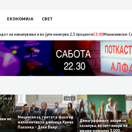
ЕКОНОМИЈА
СВЕТ
 сигнал за позитивните движења во економомијата, инфлацијата го про
15:20
14:12
Мицкоски за третата фаза од
оплави во
Демографскиот аларм с
железничката делница Крива
ето
засилува, во септември ќ
Паланка – Деве Баир:
имаме најмалку 3.000
Проектот нема да заврши на