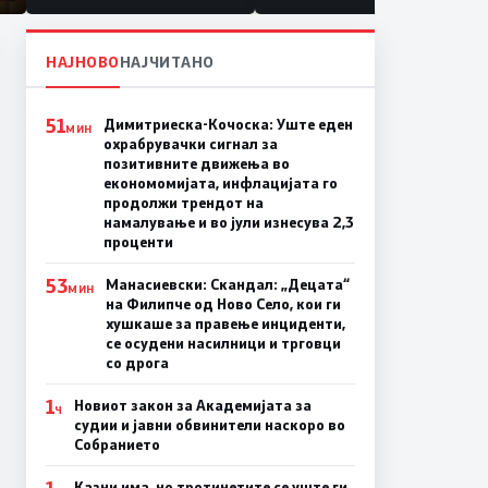
НАЈНОВО
НАЈЧИТАНО
51
Димитриеска-Кочоска: Уште еден
МИН
охрабрувачки сигнал за
позитивните движења во
економомијата, инфлацијата го
продолжи трендот на
намалување и во јули изнесува 2,3
проценти
53
Манасиевски: Скандал: „Децата“
МИН
на Филипче од Ново Село, кои ги
хушкаше за правење инциденти,
се осудени насилници и трговци
со дрога
1
Новиот закон за Академијата за
Ч
судии и јавни обвинители наскоро во
Собранието
1
Казни има, но тротинетите се уште ги