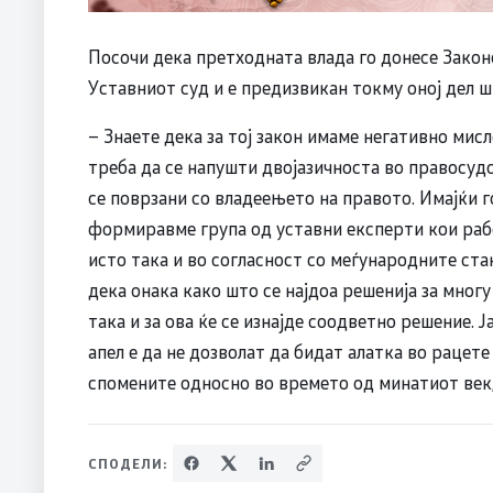
Посочи дека претходната влада го донесе Законот
Уставниот суд и е предизвикан токму оној дел ш
– Знаете дека за тој закон имаме негативно мис
треба да се напушти двојазичноста во правосуд
се поврзани со владеењето на правото. Имајќи г
формиравме група од уставни експерти кои рабо
исто така и во согласност со меѓународните ста
дека онака како што се најдоа решенија за мног
така и за ова ќе се изнајде соодветно решение. Ј
апел е да не дозволат да бидат алатка во рацете
спомените односно во времето од минатиот век
СПОДЕЛИ: