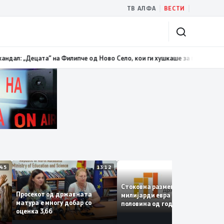
|
|
ТВ АЛФА
ВЕСТИ
должи трендот на намалување и во јули изнесува 2,3 проценти
13:00
Ман
13:45
13:12
12:
Стоковна размена од 10,5
Просекот од државната
милијарди евра во првата
матура е многу добар со
половина од годината –
е
оценка 3,66
Македонија го зголемува
е
извозот