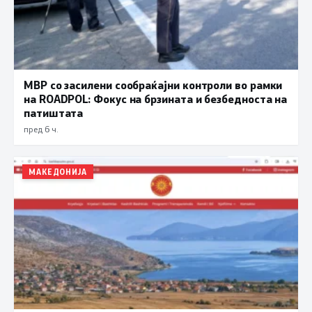
МВР со засилени сообраќајни контроли во рамки
на ROADPOL: Фокус на брзината и безбедноста на
патиштата
пред 6 ч.
МАКЕДОНИЈА