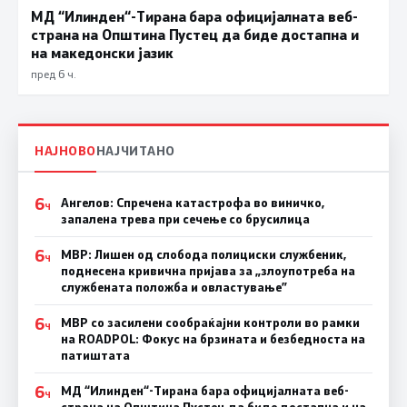
МД “Илинден“-Тирана бара официјалната веб-
страна на Општина Пустец да биде достапна и
на македонски јазик
пред 6 ч.
НАЈНОВО
НАЈЧИТАНО
6
Ангелов: Спречена катастрофа во виничко,
Ч
запалена трева при сечење со брусилица
6
МВР: Лишен од слобода полициски службеник,
Ч
поднесена кривична пријава за „злоупотреба на
службената положба и овластување”
6
МВР со засилени сообраќајни контроли во рамки
Ч
на ROADPOL: Фокус на брзината и безбедноста на
патиштата
6
МД “Илинден“-Тирана бара официјалната веб-
Ч
страна на Општина Пустец да биде достапна и на