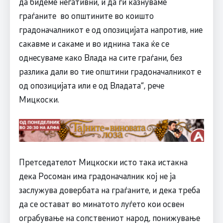
да бидеме негативни, и да ги казнуваме
граѓаните во општините во коишто
градоначалникот е од опозицијата напротив, ние
сакавме и сакаме и во иднина така ќе се
однесуваме како Влада на сите граѓани, без
разлика дали во тие општини градоначалникот е
од опозицијата или е од Владата“, рече
Мицкоски.
Претседателот Мицкоски исто така истакна
дека Росоман има градоначалник кој не ја
заслужува довербата на граѓаните, и дека треба
да се остават во минатото луѓето кои освен
ограбување на сопствениот народ, понижување