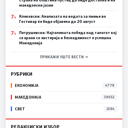
македонски јазик
7
Клековски: Анализата на водата за пиење во
Ч
Гостивар ќе биде објавена до 20 август
7
Петрушевски: Најголемата победа над талогот кој
Ч
се храни со хистерија и безнадежност е успешна
Македонија
ПРИКАЖИ УШТЕ ВЕСТИ →
РУБРИКИ
ЕКОНОМИЈА
4779
МАКЕДОНИЈА
39032
СВЕТ
2194
РЕДАКЦИСКИ ИЗБОР