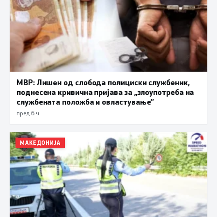
МВР: Лишен од слобода полициски службеник,
поднесена кривична пријава за „злоупотреба на
службената положба и овластување”
пред 6 ч.
МАКЕДОНИЈА