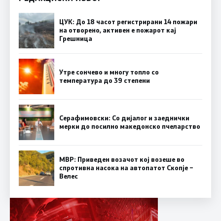
ЦУК: До 18 часот регистрирани 14 пожари
на отворено, активен е пожарот кај
Грешница
Утре сончево и многу топло со
температура до 39 степени
Серафимовски: Со дијалог и заеднички
мерки до посилно македонско пчеларство
МВР: Приведен возачот кој возеше во
спротивна насока на автопатот Скопје –
Велес