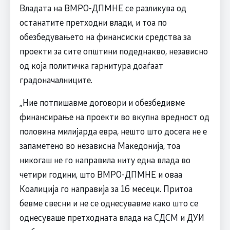
Владата на ВМРО-ДПМНЕ се разликува од
останатите претходни влади, и тоа по
обезбедувањето на финансиски средства за
проекти за сите општини подеднакво, независно
од која политичка гарнитура доаѓаат
градоначалниците.
„Ние потпишавме договори и обезбедивме
финансирање на проекти во вкупна вредност од
половина милијарда евра, нешто што досега не е
запаметено во независна Македонија, тоа
никогаш не го направила ниту една влада во
четири години, што ВМРО-ДПМНЕ и оваа
Коалиција го направија за 16 месеци. Притоа
бевме свесни и не се однесувавме како што се
однесуваше претходната влада на СДСМ и ДУИ