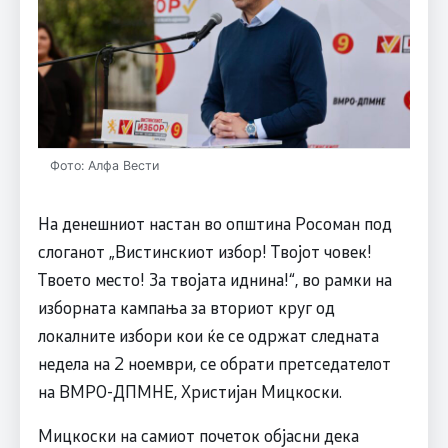
Фото: Алфа Вести
На денешниот настан во општина Росоман под
слоганот „Вистинскиот избор! Твојот човек!
Твоето место! За твојата иднина!“, во рамки на
изборната кампања за вториот круг од
локалните избори кои ќе се одржат следната
недела на 2 ноември, се обрати претседателот
на ВМРО-ДПМНЕ, Христијан Мицкоски.
Мицкоски на самиот почеток објасни дека