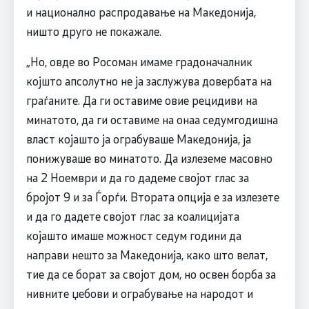
и национално распродавање на Македонија,
ништо друго не покажале.
„Но, овде во Росоман имаме градоначалник
којшто апсолутно не ја заслужува довербата на
граѓаните. Да ги оставиме овие рецидиви на
минатото, да ги оставиме на онаа седумгодишна
власт којашто ја ограбуваше Македонија, ја
понижуваше во минатото. Да излеземе масовно
на 2 Ноември и да го дадеме својот глас за
бројот 9 и за Ѓорѓи. Втората опција е за излезете
и да го дадете својот глас за коалицијата
којашто имаше можност седум години да
направи нешто за Македонија, како што велат,
тие да се борат за својот дом, но освен борба за
нивните џебови и ограбување на народот и