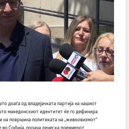
то доаѓа од владејачката партија на нашиот
јшто македонскиот идентитет ќе го дефинира
вади на површина политиката на „живковизмот“
те во Софија, порача денеска премиерот