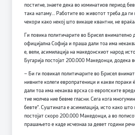
постигне, знаете дека во изминатиов период бе
така натаму… Работите во животот треба да ги п
чекори како некој што викаше квантни, не враќа
Ги повика политичарите во Брисел внимателно д
официјална Софија и праша дали тоа има некакв
е, вели, асимилација на македонскиот народ ист
Бугарија постојат 200.000 Македонци, додека в
– Би ги повикал политичарите во Брисел внимат
нивните колеги европратеници и какви пораки ќ
дали тоа има некаква врска со европските вред
тие молчеа ние бевме гласни. Сега кога многумин
бевте“. Суштината е асимилација, исто како што
постојат скоро 200.000 Македонци, а во пописо
прашањето е каде исчезнаа за девет години ре