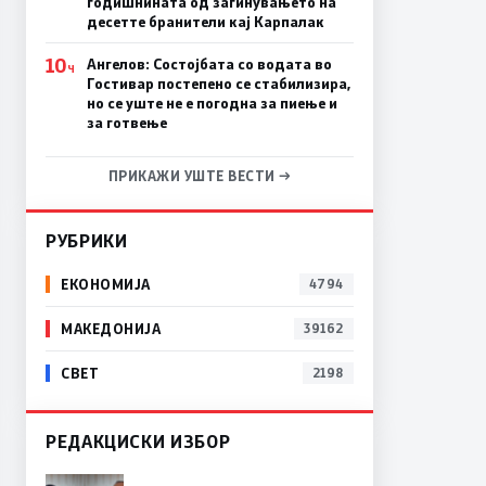
годишнината од загинувањето на
десетте бранители кај Карпалак
10
Ангелов: Состојбата со водата во
Ч
Гостивар постепено се стабилизира,
но се уште не е погодна за пиење и
за готвење
ПРИКАЖИ УШТЕ ВЕСТИ →
РУБРИКИ
ЕКОНОМИЈА
4794
МАКЕДОНИЈА
39162
СВЕТ
2198
РЕДАКЦИСКИ ИЗБОР