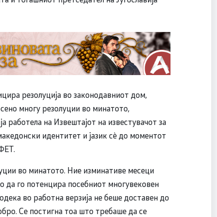
ицира резолуција во законодавниот дом,
ено многу резолуции во минатото,
а работела на Извештајот на известувачот за
македонски идентитет и јазик сѐ до моментот
ФЕТ.
уции во минатото. Ние изминативе месеци
но да го потенцира посебниот многувековен
одека во работна верзија не беше доставен до
обро. Се постигна тоа што требаше да се