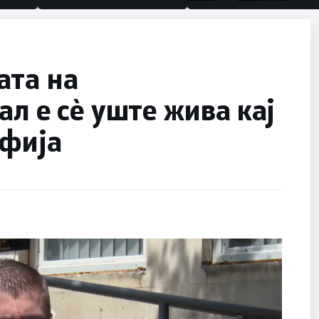
половина тунел во слеп
улица, сега имаме цели
ата на
л е сѐ уште жива кај
офија