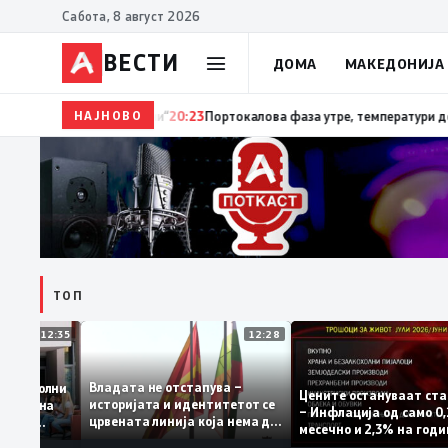
Сабота, 8 август 2026
ВЕСТИ
ДОМА
МАКЕДОНИЈА
НАЈНОВО
20:24
Сиљановска Давкова на Свечената академија 
ТОП
12:35
12:28
Владата не отстапува –
е се задоволни
Цените остануваат
историјата и идентитетот се
учениците на
– Инфлација од сам
црвената линија која нема да
ржавната
месечно и 2,3% на 
се погази
ниво