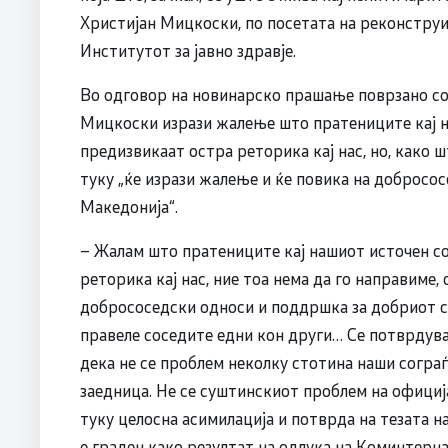
Христијан Мицкоски, по посетата на реконструи
Институтот за јавно здравје.
Во одговор на новинарско прашање поврзано со 
Мицкоски изрази жалење што пратениците кај н
предизвикаат остра реторика кај нас, но, како ш
туку „ќе изрази жалење и ќе повика на добросо
Македонија“.
– Жалам што пратениците кај нашиот источен со
реторика кај нас, ние тоа нема да го направиме,
добрососедски односи и поддршка за добриот с
правеле соседите едни кон други… Се потврдува
дека не се проблем неколку стотина наши сограѓ
заедница. Не се суштинскиот проблем на официј
туку целосна асимилација и потврда на тезата
е граден како резултат на одлука на Коминтерна