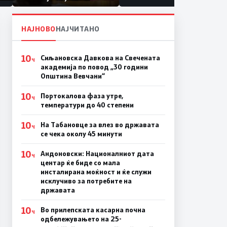
првачиња помалку
а
на
НАЈНОВО
НАЈЧИТАНО
10
Сиљановска Давкова на Свечената
Ч
академија по повод „30 години
Општина Вевчани“
10
Портокалова фаза утре,
Ч
температури до 40 степени
10
На Табановце за влез во државата
Ч
се чека околу 45 минути
10
Андоновски: Националниот дата
Ч
центар ќе биде со мала
инсталирана моќност и ќе служи
исклучиво за потребите на
државата
10
Во прилепската касарна почна
Ч
одбележувањето на 25-