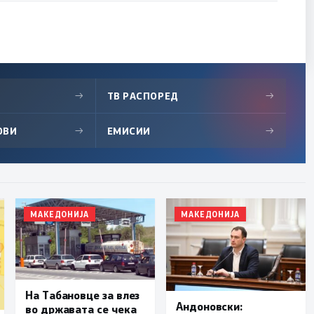
→
ТВ РАСПОРЕД
→
ОВИ
→
ЕМИСИИ
→
МАКЕДОНИЈА
МАКЕДОНИЈА
На Табановце за влез
Андоновски:
во државата се чека