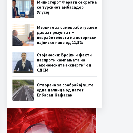
Министерот Ферати се сретна
со турскиот амбасадор
Улусој
Мерките за самовработување
даваат резултат –
невработеноста на историски
најниско ниво од 11,3%
Стојаноски: Бројки и факти
наспроти кампањата на
„економските експерти“ од
СДСM
Отворена за сообраќај уште
една делница од патот
Елбасан-Ќафасан