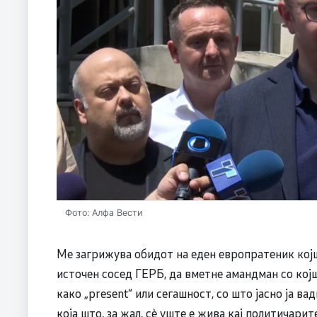
Фото: Алфа Вести
Ме загрижува обидот на еден европратеник којш
источен сосед ГЕРБ, да вметне амандман со ко
како „present“ или сегашност, со што јасно ја 
која што, за жал, сѐ уште е жива кај политичари