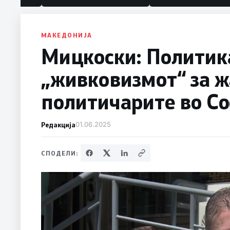
МАКЕДОНИЈА
Мицкоски: Политик
„живковизмот“ за жа
политичарите во С
Редакција
01.06.2025
СПОДЕЛИ: