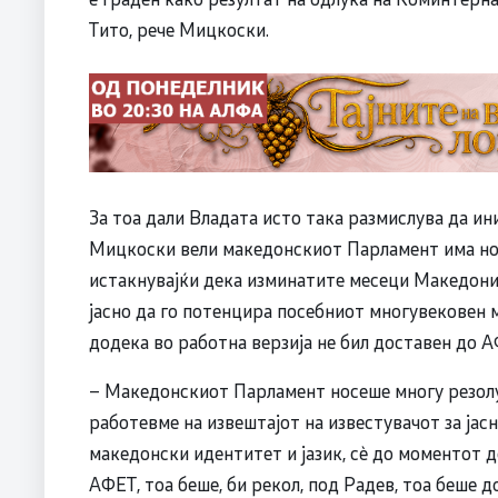
Тито, рече Мицкоски.
За тоа дали Владата исто така размислува да ин
Мицкоски вели македонскиот Парламент има нос
истакнувајќи дека изминатите месеци Македониј
јасно да го потенцира посебниот многувековен 
додека во работна верзија не бил доставен до А
– Македонскиот Парламент носеше многу резол
работевме на извештајот на известувачот за јас
македонски идентитет и јазик, сѐ до моментот д
АФЕТ, тоа беше, би рекол, под Радев, тоа беше д