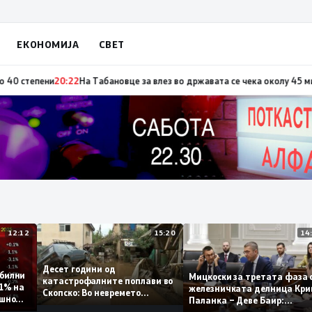
ЕКОНОМИЈА
СВЕТ
по повод „30 години Општина Вевчани“
20:23
Портокалова фаза утре, те
12:12
15:20
Десет години од
 стабилни
Мицкоски за третата ф
катастрофалните поплави во
о 0,1% на
железничката делница 
Скопско: Во невремето
годишно
Паланка – Деве Баир:
загинаа 22 лица
Проектот нема да завр