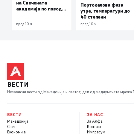
на Свечената
Портокалова фаза
академија по повод
утре, температури до
„30 години Општина
40 степени
Вевчани“
пред 10 ч.
пред 10 ч.
ВЕСТИ
Независни вести од Македонија и светот, дел од медиумската мрежа
ВЕСТИ
ЗА НАС
Македонија
За Алфа
Свет
Контакт
Економија
Импресум