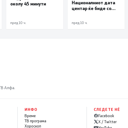
Националниот дата
околу 45 минути
центар ќе биде со
мала инсталирана
моќност и ќе служи
пред 10 ч.
пред 10 ч.
исклучиво за
потребите на
државата
 ТВ Алфа.
ИНФО
СЛЕДЕТЕ НÉ
Време
Facebook
ТВ програма
X / Twitter
Хороскоп
YouTube