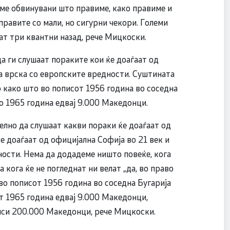
вме обвинувани што правиме, како правиме и
равите со мали, но сигурни чекори. Големи
ат три квантни назад, рече Мицкоски.
а ги слушаат пораките кои ќе доаѓаат од
а врска со европските вредности. Суштината
о како што во пописот 1956 година во соседна
о 1965 година едвај 9.000 Македонци.
елно да слушаат какви пораки ќе доаѓаат од
е доаѓаат од официјална Софија во 21 век и
ности. Нема да додадеме ништо повеќе, кога
а кога ќе не погледнат ни велат „да, во право
 во пописот 1956 година во соседна Бугарија
т 1965 година едвај 9.000 Македонци,
чиси 200.000 Македонци, рече Мицкоски.