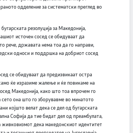
раното одделение за систематски преглед во
бугарската резолуција за Македонија,
ашиот источен сосед се обидуваат да
то рече, државата нема тоа да го направи,
седски односи и поддршка на добриот сосед
сед се обидуваат да предизвикаат остра
 само ќе изразиме жалење и ќе повикаме на
осед Македонија, како што тоа впрочем го
 сето она што го зборувавме во минатото
ани којшто велат дека се дел од бугарската
ална Софија да тие бидат дел од преамбулата,
 на живковизмот дека македонскиот идентитет
та и тогашниот претседател на Југославија