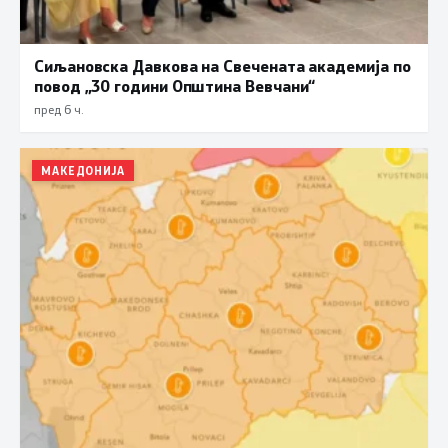
Сиљановска Давкова на Свечената академија по
повод „30 години Општина Вевчани“
пред 6 ч.
МАКЕДОНИЈА