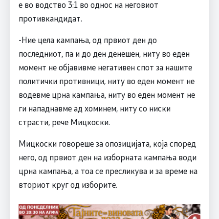
е во водство 3:1 во однос на неговиот
противкандидат.
-Ние цела кампања, од првиот ден до
последниот, па и до ден денешен, ниту во еден
момент не објавивме негативен спот за нашите
политички противници, ниту во еден момент не
водевме црна кампања, ниту во еден момент не
ги нападнавме ад хоминем, ниту со ниски
страсти, рече Мицкоски.
Мицкоски говореше за опозицијата, која според
него, од првиот ден на изборната кампања води
црна кампања, а тоа се пресликува и за време на
вториот круг од изборите.