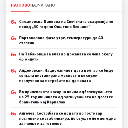
НАЈНОВО
НАЈЧИТАНО
6
Сиљановска Давкова на Свечената академија по
Ч
повод „30 години Општина Вевчани“
6
Портокалова фаза утре, температури до 40
Ч
степени
6
На Табановце за влез во државата се чека околу
Ч
45 минути
6
Андоновски: Националниот дата центар ќе биде
Ч
со мала инсталирана моќност и ќе служи
исклучиво за потребите на државата
6
Во прилепската касарна почна одбележувањето
Ч
на 25-годишнината од загинувањето на десетте
бранители кај Карпалак
6
Ангелов: Состојбата со водата во Гостивар
Ч
постепено се стабилизира, но се уште не е погодна
за пиење и за готвење