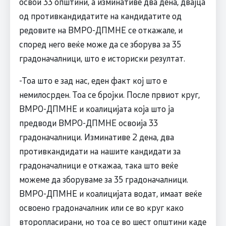
освои 33 општини, а изминативе два дена, двајца
од противкандидатите на кандидатите од
редовите на ВМРО-ДПМНЕ се откажале, и
според него веќе може да се зборува за 35
градоначалници, што е историски резултат.
-Тоа што е зад нас, еден факт кој што е
немилосрден. Тоа се бројки. После првиот круг,
ВМРО-ДПМНЕ и коалицијата која што ја
предводи ВМРО-ДПМНЕ освоија 33
градоначалници. Изминативе 2 дена, два
противкандидати на нашите кандидати за
градоначалници е откажаа, така што веќе
можеме да зборуваме за 35 градоначалници.
ВМРО-ДПМНЕ и коалицијата водат, имаат веќе
освоено градоначалник или се во круг како
второпласирани, но тоа се во шест општини каде