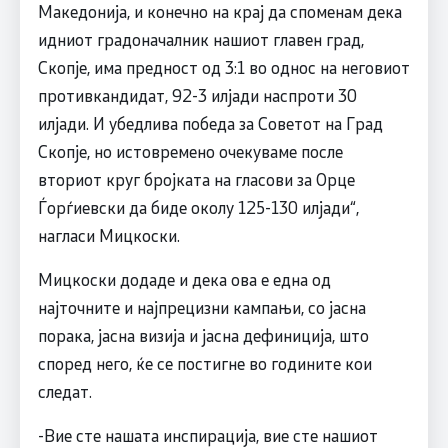
Македонија, и конечно на крај да споменам дека
идниот градоначалник нашиот главен град,
Скопје, има предност од 3:1 во однос на неговиот
противкандидат, 92-3 илјади наспроти 30
илјади. И убедлива победа за Советот на Град
Скопје, но истовремено очекуваме после
вториот круг бројката на гласови за Орце
Ѓорѓиевски да биде околу 125-130 илјади“,
нагласи Мицкоски.
Мицкоски додаде и дека ова е една од
најточните и најпрецизни кампањи, со јасна
порака, јасна визија и јасна дефиниција, што
според него, ќе се постигне во годините кои
следат.
-Вие сте нашата инспирација, вие сте нашиот