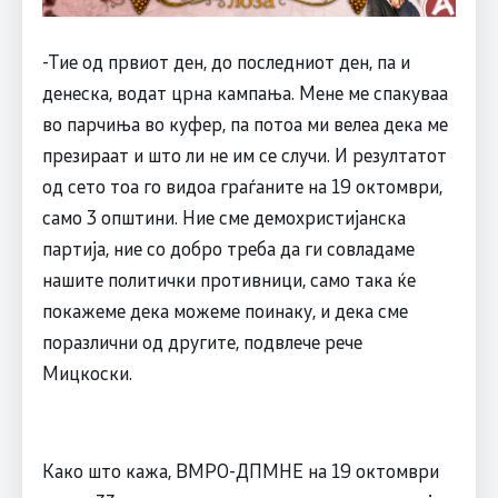
-Тие од првиот ден, до последниот ден, па и
денеска, водат црна кампања. Мене ме спакуваа
во парчиња во куфер, па потоа ми велеа дека ме
презираат и што ли не им се случи. И резултатот
од сето тоа го видоа граѓаните на 19 октомври,
само 3 општини. Ние сме демохристијанска
партија, ние со добро треба да ги совладаме
нашите политички противници, само така ќе
покажеме дека можеме поинаку, и дека сме
поразлични од другите, подвлече рече
Мицкоски.
Како што кажа, ВМРО-ДПМНЕ на 19 октомври