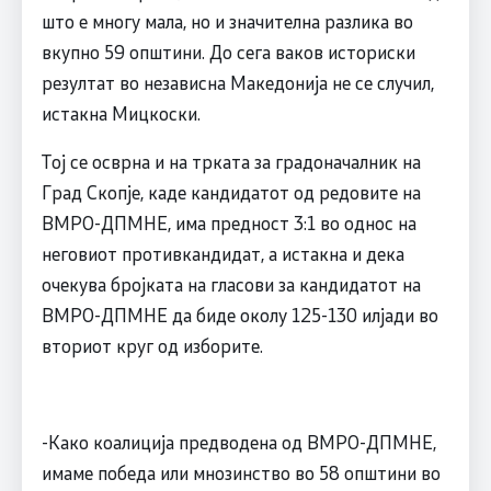
што е многу мала, но и значителна разлика во
вкупно 59 општини. До сега ваков историски
резултат во независна Македонија не се случил,
истакна Мицкоски.
Тој се осврна и на трката за градоначалник на
Град Скопје, каде кандидатот од редовите на
ВМРО-ДПМНЕ, има предност 3:1 во однос на
неговиот противкандидат, а истакна и дека
очекува бројката на гласови за кандидатот на
ВМРО-ДПМНЕ да биде околу 125-130 илјади во
вториот круг од изборите.
-Како коалиција предводена од ВМРО-ДПМНЕ,
имаме победа или мнозинство во 58 општини во