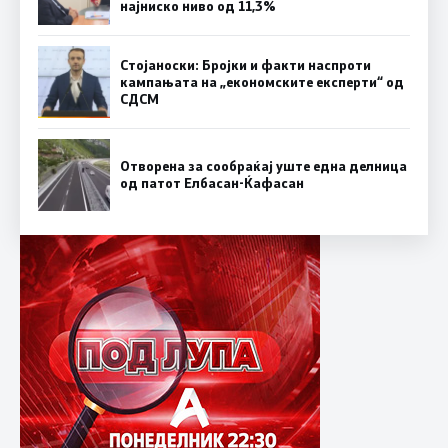
најниско ниво од 11,3%
Стојаноски: Бројки и факти наспроти
кампањата на „економските експерти“ од
СДСM
Отворена за сообраќај уште една делница
од патот Елбасан-Ќафасан