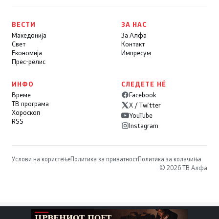
ВЕСТИ
ЗА НАС
Македонија
За Алфа
Свет
Контакт
Економија
Импресум
Прес-релис
ИНФО
СЛЕДЕТЕ НÉ
Време
Facebook
ТВ програма
X / Twitter
Хороскоп
YouTube
RSS
Instagram
Услови на користење
Политика за приватност
Политика за колачиња
© 2026 ТВ Алфа