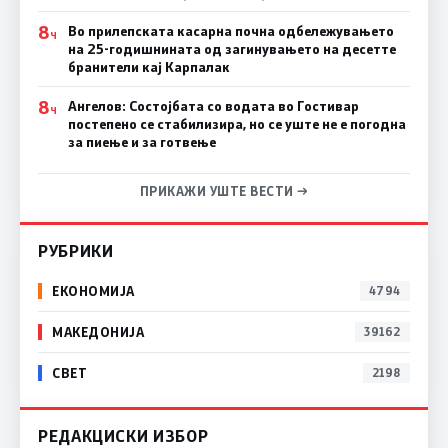
8
Во прилепската касарна почна одбележувањето
Ч
на 25-годишнината од загинувањето на десетте
бранители кај Карпалак
8
Ангелов: Состојбата со водата во Гостивар
Ч
постепено се стабилизира, но се уште не е погодна
за пиење и за готвење
ПРИКАЖИ УШТЕ ВЕСТИ →
РУБРИКИ
ЕКОНОМИЈА
4794
МАКЕДОНИЈА
39162
СВЕТ
2198
РЕДАКЦИСКИ ИЗБОР