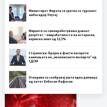
Министерот Ферати се сретна со турскиот
амбасадор Улусој
Мерките за самовработување даваат
резултат – невработеноста на историски
најниско ниво од 11,3%
Стојаноски: Бројки и факти наспроти
кампањата на „економските експерти“ од
СДСM
Отворена за сообраќај уште една делница
од патот Елбасан-Ќафасан