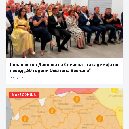
Сиљановска Давкова на Свечената академија по
повод „30 години Општина Вевчани“
пред 8 ч.
МАКЕДОНИЈА