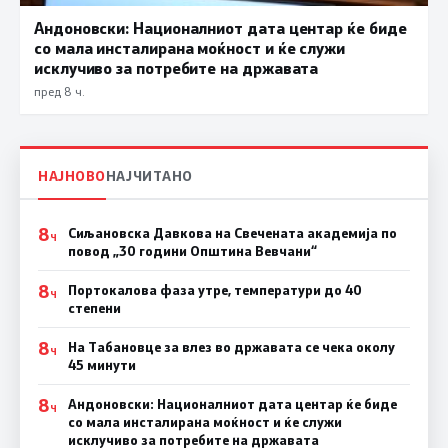
Андоновски: Националниот дата центар ќе биде
со мала инсталирана моќност и ќе служи
исклучиво за потребите на државата
пред 8 ч.
НАЈНОВО
НАЈЧИТАНО
8
Сиљановска Давкова на Свечената академија по
Ч
повод „30 години Општина Вевчани“
8
Портокалова фаза утре, температури до 40
Ч
степени
8
На Табановце за влез во државата се чека околу
Ч
45 минути
8
Андоновски: Националниот дата центар ќе биде
Ч
со мала инсталирана моќност и ќе служи
исклучиво за потребите на државата