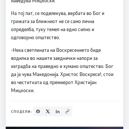
наведува Мицкоски.
На тој пат, се подвлекува, вербата во Бог и
грижата за ближниот не се само лична
определба, туку темел на едно силно и
одговорно општество.
-Нека светлината на Воскресението биде
водилка во нашите заеднички напори за
изградба на праведно и хумано општество. Бог
да ја чува Македонија. Христос Воскресе!, стои
во честитката од премиерот Христијан
Мицкоски.
СПОДЕЛИ: