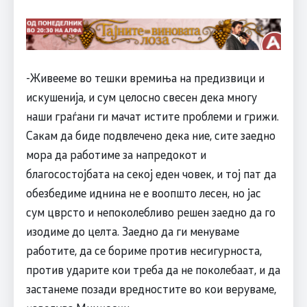
-Живееме во тешки времиња на предизвици и
искушенија, и сум целосно свесен дека многу
наши граѓани ги мачат истите проблеми и грижи.
Сакам да биде подвлечено дека ние, сите заедно
мора да работиме за напредокот и
благосостојбата на секој еден човек, и тој пат да
обезбедиме иднина не е воопшто лесен, но јас
сум цврсто и непоколебливо решен заедно да го
изодиме до целта. Заедно да ги менуваме
работите, да се бориме против несигурноста,
против ударите кои треба да не поколебаат, и да
застанеме позади вредностите во кои веруваме,