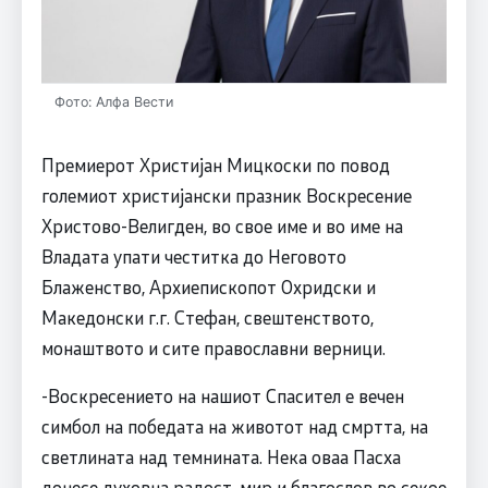
Фото: Алфа Вести
Премиерот Христијан Мицкоски по повод
големиот христијански празник Воскресение
Христово-Велигден, во свое име и во име на
Владата упати честитка до Неговото
Блаженство, Архиепископот Охридски и
Македонски г.г. Стефан, свештенството,
монаштвото и сите православни верници.
-Воскресението на нашиот Спасител е вечен
симбол на победата на животот над смртта, на
светлината над темнината. Нека оваа Пасха
донесе духовна радост, мир и благослов во секое