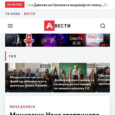
0:24
Сиљановска Давкова на Свечената академија по повод „30 години 
НАЈНОВО
|
ТВ АЛФА
ВЕСТИ
ВЕСТИ
ТОП
15:20
14:12
13:45
Просек
Мицкоски за третата
матура 
Демографскиот аларм се
фаза од железничката
о: Во
оценка 
засилува, во септември
делница Крива Паланка
а 22
ќе имаме најмалку 3.000
– Деве Баир: Проектот
првачиња помалку
нема да заврши на
половина тунел во слепа
улица, сега имаме
целина
МАКЕДОНИЈА
Мицкоски: Нека светлината