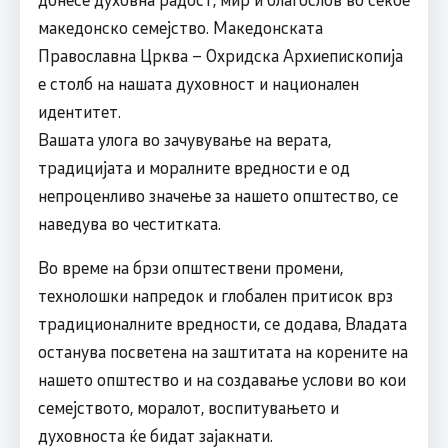
македонско семејство. Македонската
Православна Црква – Охридска Архиепископија
е столб на нашата духовност и национален
идентитет.
Вашата улога во зачувување на верата,
традицијата и моралните вредности е од
непроценливо значење за нашето општество, се
наведува во честитката.
Во време на брзи општествени промени,
технолошки напредок и глобален притисок врз
традиционалните вредности, се додава, Владата
останува посветена на заштитата на корените на
нашето општество и на создавање услови во кои
семејството, моралот, воспитувањето и
духовноста ќе бидат зајакнати.