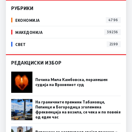
РУБРИКИ
ЕКОНОМИЈА
4796
МАКЕДОНИЈА
39236
СВЕТ
2199
РЕДАКЦИСКИ ИЗБОР
Почина Мила Камбовска, поранешен
судија на Врховниот суд
На граничните премини Табановце,
Пелинце и Богородица зголемена
фреквенција на возила, се чека и по повеќе
од еден час
Велешани го чествуваат својот празник –