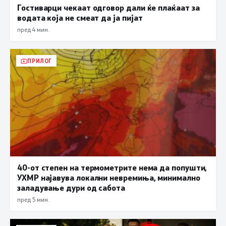
Гостиварци чекаат одговор дали ќе плаќаат за
водата која не смеат да ја пијат
пред 4 мин.
ПРИЛОГ
40-от степен на термометрите нема да попушти,
УХМР најавува локални невремиња, минимално
заладување дури од сабота
пред 5 мин.