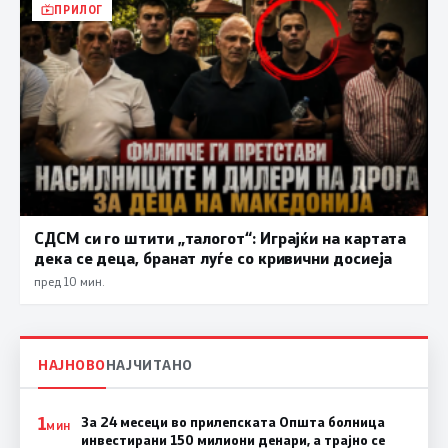
ПРИЛОГ
СДСМ си го штити „талогот“: Играјќи на картата
дека се деца, бранат луѓе со кривични досиеја
пред 10 мин.
НАЈНОВО
НАЈЧИТАНО
1
За 24 месеци во прилепската Општа болница
МИН
инвестирани 150 милиони денари, а трајно се