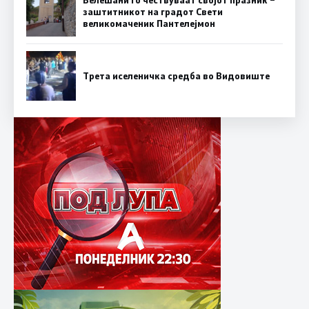
заштитникот на градот Свети
великомаченик Пантелејмон
Трета иселеничка средба во Видовиште