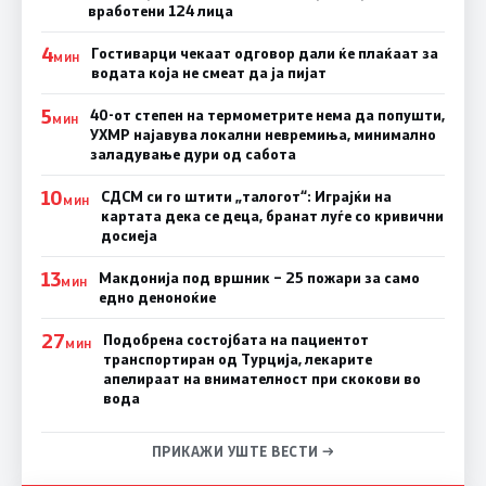
вработени 124 лица
4
Гостиварци чекаат одговор дали ќе плаќаат за
МИН
водата која не смеат да ја пијат
5
40-от степен на термометрите нема да попушти,
МИН
УХМР најавува локални невремиња, минимално
заладување дури од сабота
10
СДСМ си го штити „талогот“: Играјќи на
МИН
картата дека се деца, бранат луѓе со кривични
досиеја
13
Макдонија под вршник – 25 пожари за само
МИН
едно деноноќие
27
Подобрена состојбата на пациентот
МИН
транспортиран од Турција, лекарите
апелираат на внимателност при скокови во
вода
ПРИКАЖИ УШТЕ ВЕСТИ →